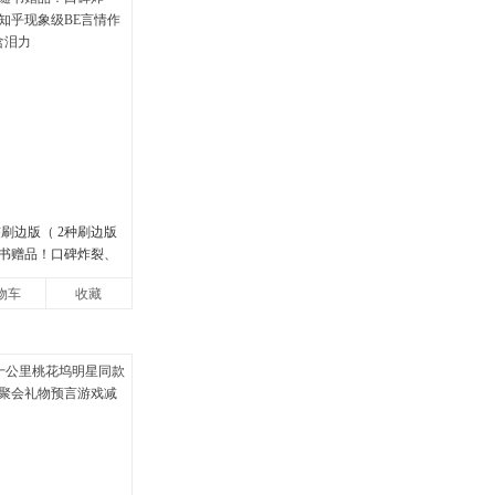
刷边版（ 2种刷边版
书赠品！口碑炸裂、
现象级BE言情作品，
物车
收藏
力