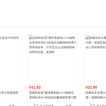
箱包皮
手表饰
运动户
汽车用
食品
手机通
数码影
电脑办
大家电
家用电
¥41.60
¥22.80
火英语大学英语四
波西和皮普7册经典套装(小小聪明豆
蛤蟆先生去看心
系列绘本)0-4岁低幼启蒙情绪管理习惯
册！英国经典心
养成绘本，引导宝宝认识接纳情绪培
心理学家李松蔚