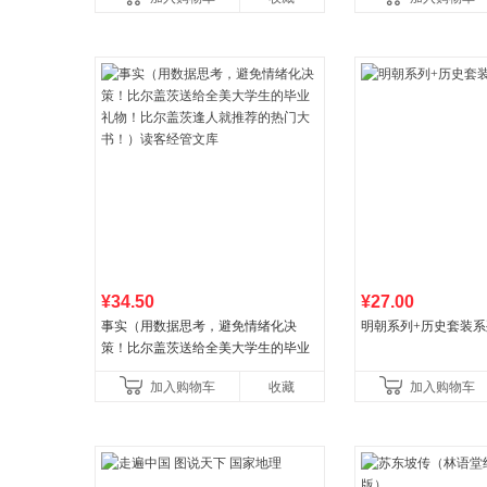
¥34.50
¥27.00
事实（用数据思考，避免情绪化决
明朝系列+历史套装系
策！比尔盖茨送给全美大学生的毕业
礼物！比尔盖茨逢人就推荐的热门大
加入购物车
收藏
加入购物车
书！）读客经管文库