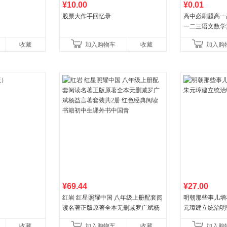
¥10.00
¥0.01
股票大作手回忆录
高中必刷题高一
一二三语文数学
治历史地理人教
收藏
加入购物车
收藏
加入购
教辅资料
¥69.44
¥27.00
红岩 红星照耀中国 八年级上册配套阅
明朝那些事儿增补版
读名著正版原著全本无删减罗广斌杨
元璋建立统治明
益言著套装共2册 红色经典阅读书籍
收藏
加入购物车
收藏
加入购