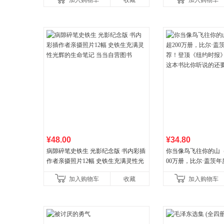
加入购物车
收藏
加入购物车
¥48.00
¥34.80
病隙碎笔史铁生 光影纪念版 书内彩插
你当像鸟飞往你的山
作者亲摄照片12幅 史铁生充满灵性光
00万册，比尔·盖茨
辉的生命笔记 当当自营图书
顶《纽约时报》畅销榜
加入购物车
收藏
加入购物车
比你听说的还要