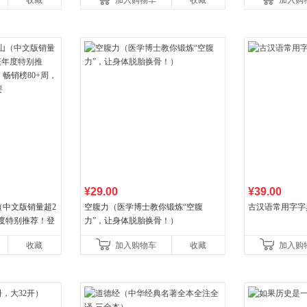
收藏
加入购物车
收藏
加入购
养好品质，发现快
¥29.00
¥39.00
（中文版销量超2
空腹力（医学博士教你锻炼“空腹
古汉语常用字字
年度特别推荐！登
力”，让身体脱胎换骨！）
80+周，这本书
收藏
加入购物车
收藏
加入购