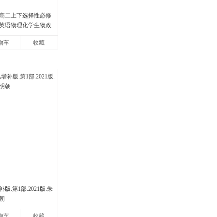
高二上下选择性必修
英语物理化学生物政
版同步练习册狂k重点
物车
收藏
.第1部.2021版.朱
朝
物车
收藏