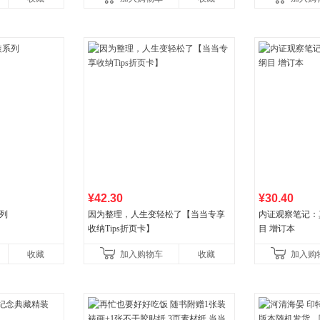
初中生课外书中国青
¥42.30
¥30.40
列
因为整理，人生变轻松了【当当专享
内证观察笔记：
收纳Tips折页卡】
目 增订本
收藏
加入购物车
收藏
加入购