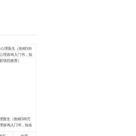
具
品
外
品
讯
音
公
器
理医生（热销500万
理咨询入门书，知名
强烈推荐）