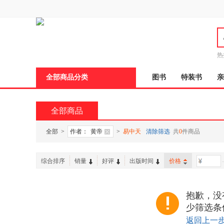
新
窗
口
打
开
无
障
热
碍
说
全部商品分类
图书
特装书
亲
明
页
面,
按
全部商品
Ctrl
加
波
全部
>
作者：
黄帝
>
易中天
清除筛选
共
0
件商品
浪
键
打
综合排序
销量
好评
出版时间
价格
-
开
导
盲
模
抱歉，没
式
少筛选条
返回上一