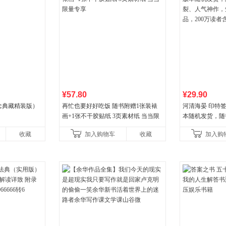
¥57.80
¥29.90
念典藏精装版）
再忙也要好好吃饭 随书附赠1张装裱
河清海晏 印特签
画+1张不干胶贴纸 3页素材纸 当当限
本随机发货，随
量专享
人气神作，知乎
收藏
加入购物车
收藏
加入购
200万读者含泪