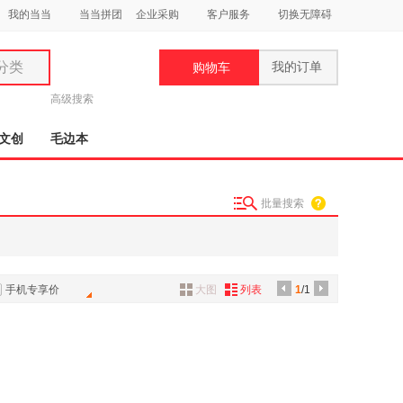
我的当当
当当拼团
企业采购
客户服务
切换无障碍
分类
我的订单
购物车
类
高级搜索
文创
毛边本
批量搜索
妆
品
饰
手机专享价
大图
列表
1
/1
鞋
用
饰