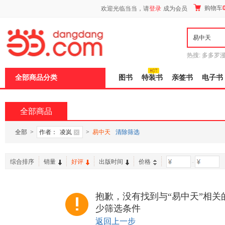
新
购物车
欢迎光临当当，请
登录
成为会员
窗
口
打
开
无
障
热搜:
多多罗
碍
传说
十日终
说
全部商品分类
图书
特装书
亲签书
电子书
明
页
面,
按
全部商品
Ctrl
加
波
全部
>
作者：
凌岚
>
易中天
清除筛选
浪
键
打
综合排序
销量
好评
出版时间
价格
-
开
导
盲
模
抱歉，没有找到与“易中天”相关
式
少筛选条件
返回上一步