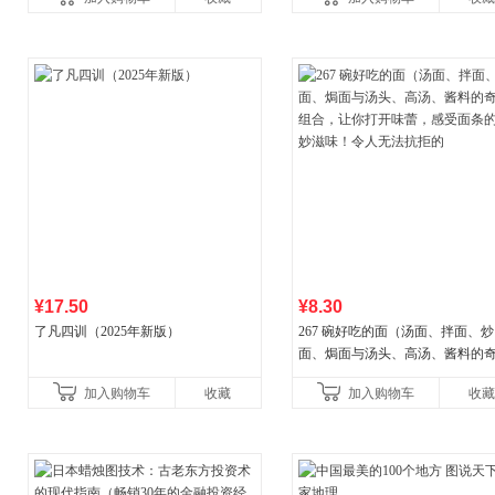
¥17.50
¥8.30
了凡四训（2025年新版）
267 碗好吃的面（汤面、拌面、炒
面、焗面与汤头、高汤、酱料的
组合，让你打开味蕾，感受面条
加入购物车
收藏
加入购物车
收藏
妙滋味！令人无法抗拒的