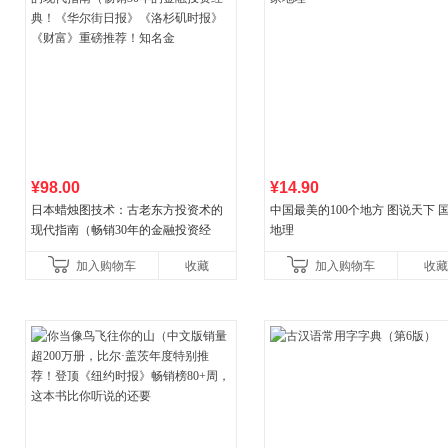
¥98.00
¥14.90
日本蜡烛图技术：古老东方投资术的
中国最美的100个地方 图说天下 
现代指南（畅销30年的金融投资经
地理
典！《华尔街日报》《洛杉矶时报》
加入购物车
收藏
加入购物车
收藏
《财富》重磅推荐！知名金