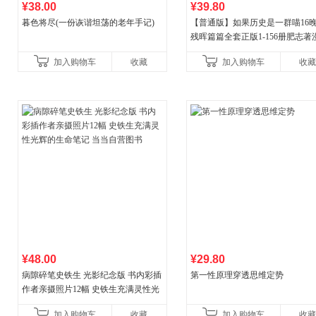
¥38.00
¥39.80
暮色将尽(一份诙谐坦荡的老年手记)
【普通版】如果历史是一群喵16
残晖篇篇全套正版1-156册肥志著
8周年纪念版套装3册小学生课外
加入购物车
收藏
加入购物车
收藏
儿童西游喵知识
¥48.00
¥29.80
病隙碎笔史铁生 光影纪念版 书内彩插
第一性原理穿透思维定势
作者亲摄照片12幅 史铁生充满灵性光
辉的生命笔记 当当自营图书
加入购物车
收藏
加入购物车
收藏