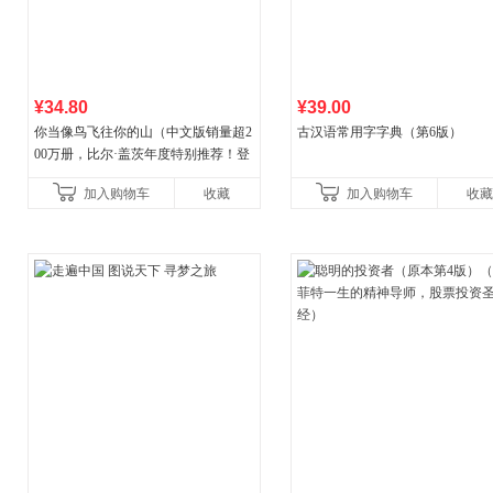
¥34.80
¥39.00
你当像鸟飞往你的山（中文版销量超2
古汉语常用字字典（第6版）
00万册，比尔·盖茨年度特别推荐！登
顶《纽约时报》畅销榜80+周，这本书
加入购物车
收藏
加入购物车
收藏
比你听说的还要