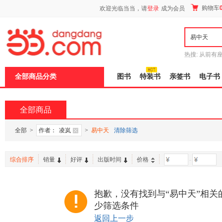
新
购物车
欢迎光临当当，请
登录
成为会员
窗
口
打
开
无
障
热搜:
从前有
碍
五种时间
9
说
全部商品分类
图书
特装书
亲签书
电子书
明
页
面,
按
全部商品
Ctrl
加
波
全部
>
作者：
凌岚
>
易中天
清除筛选
浪
键
打
综合排序
销量
好评
出版时间
价格
-
开
导
盲
模
抱歉，没有找到与“易中天”相关
式
少筛选条件
返回上一步