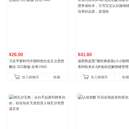
¥26.00
¥41.60
习近平新时代中国特色社会主义思想
波西和皮普7册经典套装(小小聪
概论 2023新版 自考15041
系列绘本)0-4岁低幼启蒙情绪管
养成绘本，引导宝宝认识接纳情
加入购物车
收藏
加入购物车
收藏
养好品质，发现快