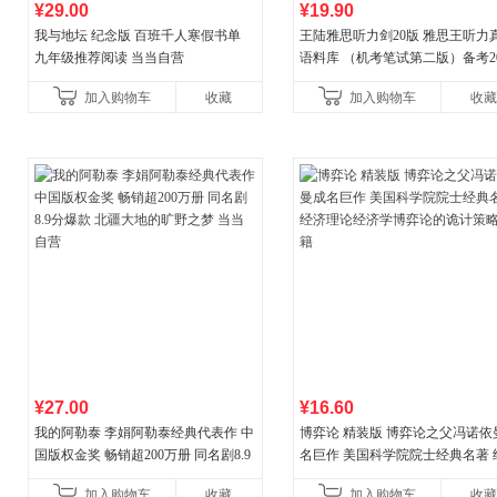
¥29.00
¥19.90
我与地坛 纪念版 百班千人寒假书单
王陆雅思听力剑20版 雅思王听力
九年级推荐阅读 当当自营
语料库 （机考笔试第二版）备考20
年新版领跑雅思听力IELTS听力
加入购物车
收藏
加入购物车
收藏
新增在
¥27.00
¥16.60
我的阿勒泰 李娟阿勒泰经典代表作 中
博弈论 精装版 博弈论之父冯诺依
国版权金奖 畅销超200万册 同名剧8.9
名巨作 美国科学院院士经典名著 
分爆款 北疆大地的旷野之梦 当当自营
理论经济学博弈论的诡计策略书
加入购物车
收藏
加入购物车
收藏