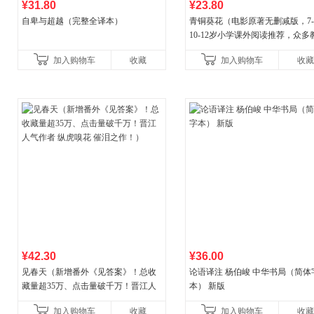
¥31.80
¥23.80
自卑与超越（完整全译本）
青铜葵花（电影原著无删减版，7-8
10-12岁小学课外阅读推荐，众多
推荐阅读）
加入购物车
收藏
加入购物车
收藏
¥42.30
¥36.00
见春天（新增番外《见答案》！总收
论语译注 杨伯峻 中华书局（简体
藏量超35万、点击量破千万！晋江人
本） 新版
气作者 纵虎嗅花 催泪之作！）
加入购物车
收藏
加入购物车
收藏