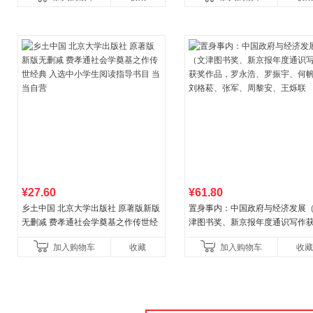
¥27.60
¥61.80
乡土中国 北京大学出版社 原著版新版
置身事内：中国政府与经济发展
无删减 费孝通社会学奠基之作传世经
津图书奖、新京报年度通识写作
典 入选中小学生阅读指导书目 当当自
作品，罗永浩、罗振宇、何帆、
加入购物车
收藏
加入购物车
收藏
营
菘、张军、周黎安、王烁联