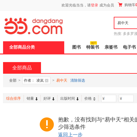
新
购物车
欢迎光临当当，请
登录
成为会员
窗
口
打
开
无
障
热搜:
多多罗
碍
传说
十日终
说
全部商品分类
图书
特装书
亲签书
电子书
明
页
面,
按
全部商品
Ctrl
加
波
全部
>
作者：
凌岚
>
易中天
清除筛选
浪
键
打
综合排序
销量
好评
出版时间
价格
-
开
导
盲
模
抱歉，没有找到与“易中天”相关
式
少筛选条件
返回上一步