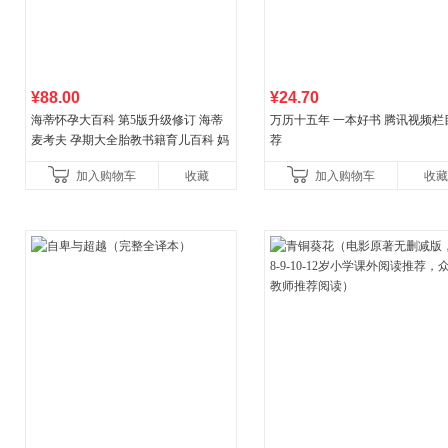
¥88.00
¥24.70
海蒂怀孕大百科 第5版升级修订 海蒂
万历十五年 一本好书 腾讯视频栏
麦考夫 孕期大全胎教书籍育儿百科 妈
荐
妈育婴母婴喂养怀孕胎教孕产孕期保
加入购物车
收藏
加入购物车
收藏
健养生百科读物当