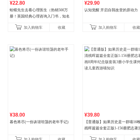
¥22.80
¥29.90
蛤蟆先生去看心理医生（热销500万
认知觉醒 开启自我改变的原动力
册！英国经典心理咨询入门书，知名
心理学家李松蔚强烈推荐）
加入购物车
收藏
加入购物车
收藏
¥38.00
¥39.80
暮色将尽(一份诙谐坦荡的老年手记)
【普通版】如果历史是一群喵16
残晖篇篇全套正版1-156册肥志著
8周年纪念版套装3册小学生课外
加入购物车
收藏
加入购物车
收藏