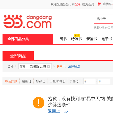
新
购物车
欢迎光临当当，请
登录
成为会员
窗
口
打
开
无
障
热搜:
怪杰佐
碍
谎
吾辈如神
说
全部商品分类
图书
特装书
亲签书
电子书
明
页
面,
按
全部商品
Ctrl
加
波
全部
>
作者：
刘易斯·沃恩
>
易中天
清除筛选
浪
键
打
综合排序
销量
好评
出版时间
价格
-
开
导
盲
模
抱歉，没有找到与“易中天”相关
式
少筛选条件
返回上一步