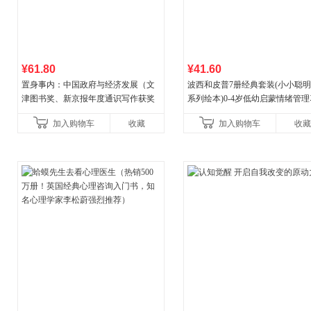
¥61.80
¥41.60
置身事内：中国政府与经济发展（文
波西和皮普7册经典套装(小小聪
津图书奖、新京报年度通识写作获奖
系列绘本)0-4岁低幼启蒙情绪管
作品，罗永浩、罗振宇、何帆、刘格
养成绘本，引导宝宝认识接纳情
加入购物车
收藏
加入购物车
收藏
菘、张军、周黎安、王烁联
养好品质，发现快