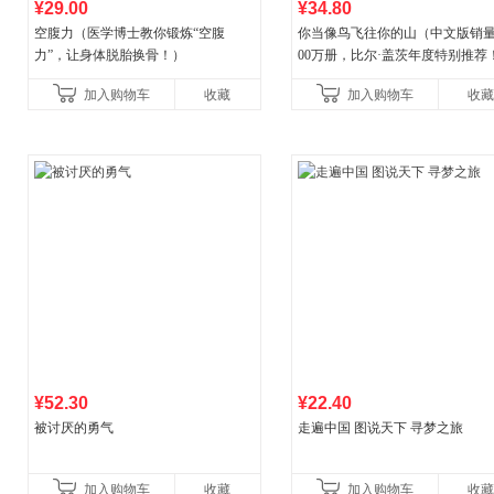
¥29.00
¥34.80
空腹力（医学博士教你锻炼“空腹
你当像鸟飞往你的山（中文版销量
力”，让身体脱胎换骨！）
00万册，比尔·盖茨年度特别推荐
顶《纽约时报》畅销榜80+周，这
加入购物车
收藏
加入购物车
收藏
比你听说的还要
¥52.30
¥22.40
被讨厌的勇气
走遍中国 图说天下 寻梦之旅
加入购物车
收藏
加入购物车
收藏