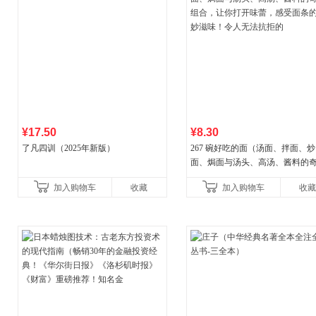
¥17.50
¥8.30
了凡四训（2025年新版）
267 碗好吃的面（汤面、拌面、炒
面、焗面与汤头、高汤、酱料的
组合，让你打开味蕾，感受面条
加入购物车
收藏
加入购物车
收藏
妙滋味！令人无法抗拒的