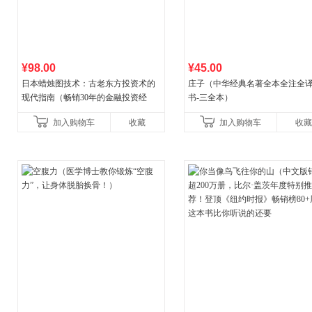
¥98.00
¥45.00
日本蜡烛图技术：古老东方投资术的
庄子（中华经典名著全本全注全
现代指南（畅销30年的金融投资经
书-三全本）
典！《华尔街日报》《洛杉矶时报》
加入购物车
收藏
加入购物车
收藏
《财富》重磅推荐！知名金