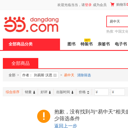
新
购物车
欢迎光临当当，请
登录
成为会员
窗
口
打
开
无
障
热搜:
中国文
碍
者从不说谎
说
全部商品分类
图书
特装书
亲签书
电子书
明
页
面,
按
全部商品
Ctrl
加
波
全部
>
作者：
刘易斯·沃恩
>
易中天
清除筛选
浪
键
打
综合排序
销量
好评
出版时间
价格
-
开
导
盲
模
抱歉，没有找到与“易中天”相关
式
少筛选条件
返回上一步