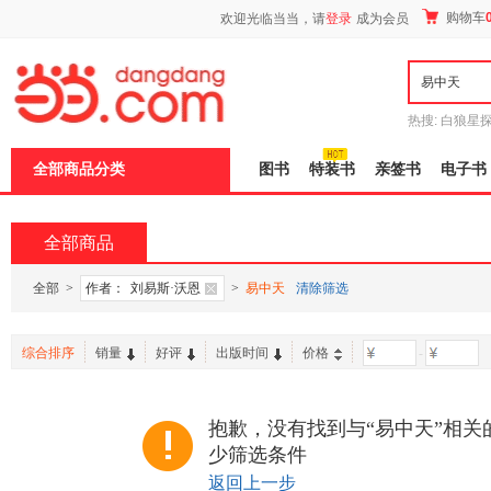
新
购物车
欢迎光临当当，请
登录
成为会员
窗
口
打
开
无
障
热搜:
白狼星
碍
师3
重建秦
说
全部商品分类
图书
特装书
亲签书
电子书
明
页
面,
按
全部商品
Ctrl
加
波
全部
>
作者：
刘易斯·沃恩
>
易中天
清除筛选
浪
键
打
综合排序
销量
好评
出版时间
价格
-
开
导
盲
模
抱歉，没有找到与“易中天”相关
式
少筛选条件
返回上一步