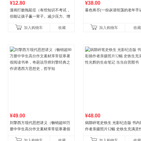
¥12.80
¥38.00
漫画打败拖延症（有些知识不考试，
暮色将尽(一份诙谐坦荡的老年手记
但能让孩子赢一辈子。减少压力、增
强自信、把握机遇、培养自律，结
加入购物车
收藏
加入购物车
收藏
合“小行动”触发大脑行动开
¥49.00
¥48.00
刘擎西方现代思想讲义（畅销超80万
病隙碎笔史铁生 光影纪念版 书内
册中学生高分作文素材库常驻寒暑假
作者亲摄照片12幅 史铁生充满灵
阅读书单，奇葩说导师刘擎经典之作
辉的生命笔记 当当自营图书
加入购物车
收藏
加入购物车
收藏