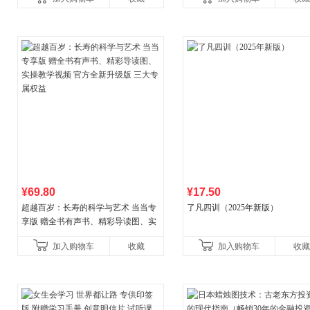
讲透西方思想史，哲学知
¥69.80
¥17.50
超越百岁：长寿的科学与艺术 当当专
了凡四训（2025年新版）
享版 赠全书有声书、精彩导读图、实
操教学视频 官方全新升级版 三大专属
加入购物车
收藏
加入购物车
收藏
权益