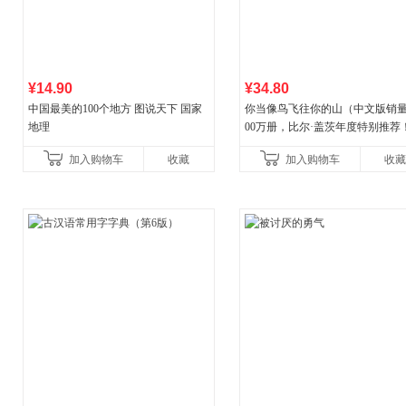
¥14.90
¥34.80
中国最美的100个地方 图说天下 国家
你当像鸟飞往你的山（中文版销量
地理
00万册，比尔·盖茨年度特别推荐
顶《纽约时报》畅销榜80+周，这
加入购物车
收藏
加入购物车
收藏
比你听说的还要