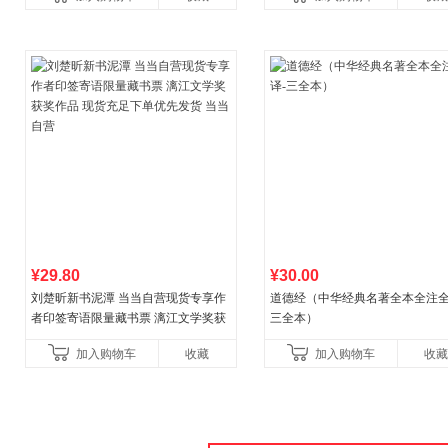
¥29.80
¥30.00
刘楚昕新书泥潭 当当自营现货专享作
道德经（中华经典名著全本全注全
者印签寄语限量藏书票 漓江文学奖获
三全本）
奖作品 现货充足下单优先发货 当当自
加入购物车
收藏
加入购物车
收藏
营