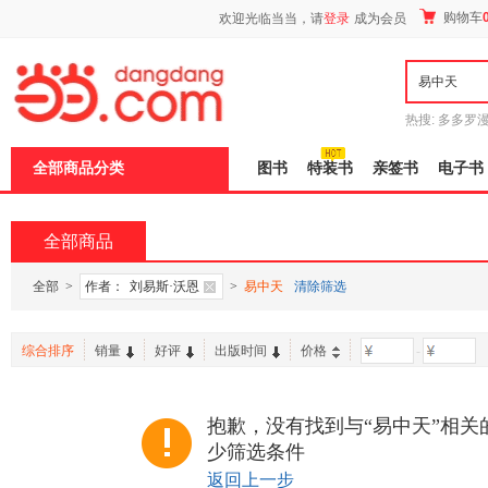
新
购物车
欢迎光临当当，请
登录
成为会员
窗
口
打
开
无
障
热搜:
多多罗
碍
传说
十日终
说
全部商品分类
图书
特装书
亲签书
电子书
明
页
面,
按
全部商品
Ctrl
加
波
全部
>
作者：
刘易斯·沃恩
>
易中天
清除筛选
浪
键
打
综合排序
销量
好评
出版时间
价格
-
开
导
盲
模
抱歉，没有找到与“易中天”相关
式
少筛选条件
返回上一步