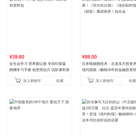
¥39.80
¥98.00
女生会学习 世界都让路 专供印签版
日本蜡烛图技术：古老东方投资
附赠学习手册 创意明信片 试听课和资
现代指南（畅销30年的金融投资
料包
典！《华尔街日报》《洛杉矶时
加入购物车
收藏
加入购物车
收藏
《财富》重磅推荐！知名金