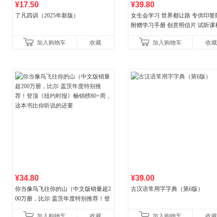
¥17.50
¥39.80
了凡四训（2025年新版）
女生会学习 世界都让路 专供印签
附赠学习手册 创意明信片 试听课
料包
加入购物车
收藏
加入购物车
收藏
¥34.80
¥39.00
你当像鸟飞往你的山（中文版销量超2
古汉语常用字字典（第6版）
00万册，比尔·盖茨年度特别推荐！登
顶《纽约时报》畅销榜80+周，这本书
加入购物车
收藏
加入购物车
收藏