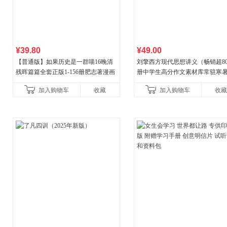
¥39.80
¥49.00
【普通版】如果历史是一群喵16晚清
刘擎西方现代思想讲义（畅销超8
残晖篇篇全套正版1-156册肥志著漫画
册中学生高分作文素材库常驻寒
8周年纪念版套装3册小学生课外阅读
阅读书单，奇葩说导师刘擎经典
加入购物车
收藏
加入购物车
收藏
儿童西游喵知识
讲透西方思想史，哲学知