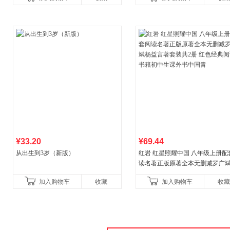
教辅资料
¥33.20
¥69.44
从出生到3岁（新版）
红岩 红星照耀中国 八年级上册配
读名著正版原著全本无删减罗广
益言著套装共2册 红色经典阅读书
加入购物车
收藏
加入购物车
收藏
初中生课外书中国青