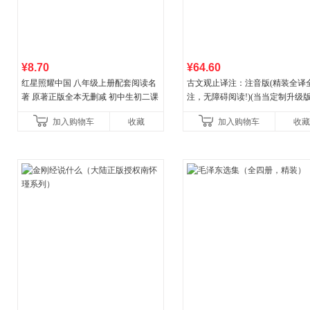
¥8.70
¥64.60
红星照耀中国 八年级上册配套阅读名
古文观止译注：注音版(精装全译
著 原著正版全本无删减 初中生初二课
注，无障碍阅读!)(当当定制升级版
外阅读
加入购物车
收藏
加入购物车
收藏