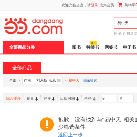
新
购物车
欢迎光临当当，请
登录
成为会员
窗
口
打
开
无
障
热搜:
白狼星
碍
师3
重建秦
说
全部商品分类
图书
特装书
亲签书
电子书
明
页
面,
按
全部商品
Ctrl
加
波
全部
>
作者：
刘易斯·沃恩
>
易中天
清除筛选
浪
键
打
综合排序
销量
好评
出版时间
价格
-
开
导
盲
模
抱歉，没有找到与“易中天”相关
式
少筛选条件
返回上一步