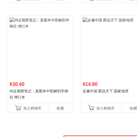
书！）读客经管文库
¥30.40
¥14.90
内证观察笔记：真图本中医解剖学纲
走遍中国 图说天下 国家地理
目 增订本
加入购物车
收藏
加入购物车
收藏