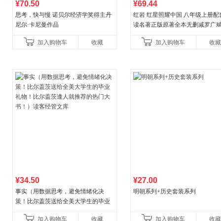
¥70.50
¥69.44
思考，快与慢 诺贝尔经济学奖得主丹
红岩 红星照耀中国 八年级上册配
尼尔·卡尼曼作品
读名著正版原著全本无删减罗广
益言著套装共2册 红色经典阅读书
加入购物车
收藏
加入购物车
收藏
初中生课外书中国青
¥34.50
¥27.00
事实（用数据思考，避免情绪化决
明朝系列+历史套装系列
策！比尔盖茨送给全美大学生的毕业
礼物！比尔盖茨逢人就推荐的热门大
加入购物车
收藏
加入购物车
收藏