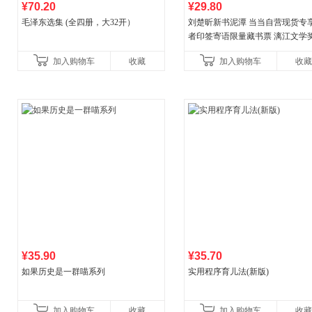
¥70.20
¥29.80
毛泽东选集 (全四册，大32开）
刘楚昕新书泥潭 当当自营现货专
者印签寄语限量藏书票 漓江文学
奖作品 现货充足下单优先发货 当
加入购物车
收藏
加入购物车
收藏
营
¥35.90
¥35.70
如果历史是一群喵系列
实用程序育儿法(新版)
加入购物车
收藏
加入购物车
收藏