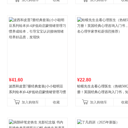
加入购物车
收藏
加入购物车
收藏
¥41.60
¥22.80
波西和皮普7册经典套装(小小聪明豆
蛤蟆先生去看心理医生（热销500
系列绘本)0-4岁低幼启蒙情绪管理习惯
册！英国经典心理咨询入门书，
养成绘本，引导宝宝认识接纳情绪培
心理学家李松蔚强烈推荐）
加入购物车
收藏
加入购物车
收藏
养好品质，发现快