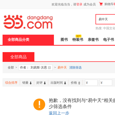
新
购物车
欢迎光临当当，请
登录
成为会员
窗
口
打
开
无
障
热搜:
中国文
碍
者从不说谎
说
全部商品分类
图书
特装书
亲签书
电子书
明
页
面,
按
全部商品
Ctrl
加
波
全部
>
作者：
刘易斯·沃恩
>
易中天
清除筛选
浪
键
打
综合排序
销量
好评
出版时间
价格
-
开
导
盲
模
抱歉，没有找到与“易中天”相关
式
少筛选条件
返回上一步