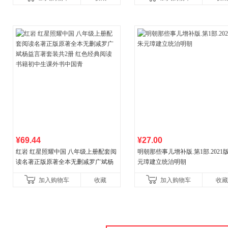
¥69.44
¥27.00
红岩 红星照耀中国 八年级上册配套阅
明朝那些事儿增补版.第1部.2021版
读名著正版原著全本无删减罗广斌杨
元璋建立统治明朝
益言著套装共2册 红色经典阅读书籍
加入购物车
收藏
加入购物车
收藏
初中生课外书中国青