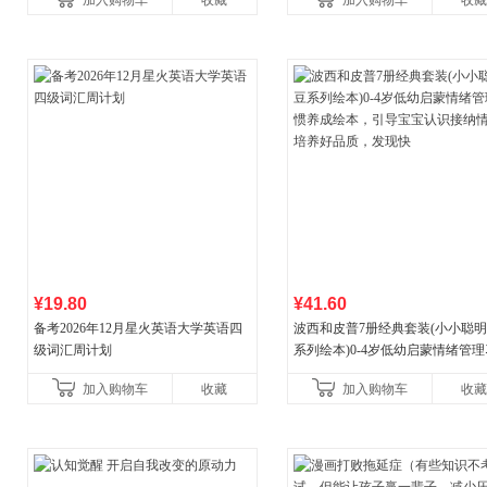
加入购物车
收藏
加入购物车
收藏
¥19.80
¥41.60
备考2026年12月星火英语大学英语四
波西和皮普7册经典套装(小小聪
级词汇周计划
系列绘本)0-4岁低幼启蒙情绪管
养成绘本，引导宝宝认识接纳情
加入购物车
收藏
加入购物车
收藏
养好品质，发现快