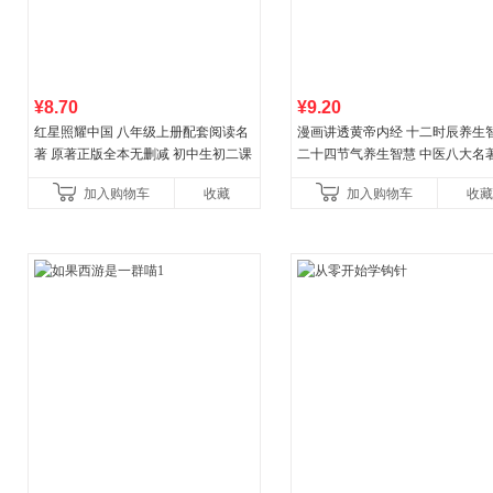
¥8.70
¥9.20
红星照耀中国 八年级上册配套阅读名
漫画讲透黄帝内经 十二时辰养生
著 原著正版全本无删减 初中生初二课
二十四节气养生智慧 中医八大名
外阅读
一养生图解 皇帝内经漫画版原版
加入购物车
收藏
加入购物车
收藏