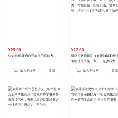
¥29.90
¥12.80
认知觉醒 开启自我改变的原动力
漫画打败拖延症（有些知识不考
但能让孩子赢一辈子。减少压力
强自信、把握机遇、培养自律，
加入购物车
收藏
加入购物车
收藏
合“小行动”触发大脑行动开