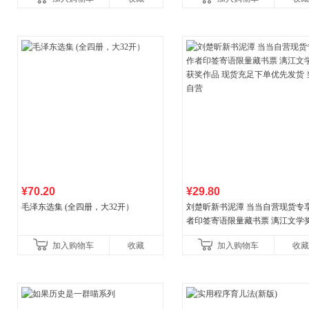
¥70.20
¥29.80
毛泽东选集 (全四册，大32开）
刘楚昕新书泥潭 当当自营现货专
者印签寄语限量藏书票 漓江文学
奖作品 现货充足下单优先发货 当
加入购物车
收藏
加入购物车
收藏
营