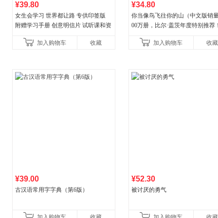
¥39.80
¥34.80
女生会学习 世界都让路 专供印签版
你当像鸟飞往你的山（中文版销量
附赠学习手册 创意明信片 试听课和资
00万册，比尔·盖茨年度特别推荐
料包
顶《纽约时报》畅销榜80+周，这
加入购物车
收藏
加入购物车
收藏
比你听说的还要
¥39.00
¥52.30
古汉语常用字字典（第6版）
被讨厌的勇气
加入购物车
收藏
加入购物车
收藏