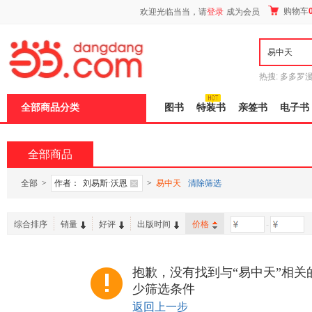
新
购物车
欢迎光临当当，请
登录
成为会员
窗
口
打
开
无
障
热搜:
多多罗
碍
传说
十日终
说
全部商品分类
图书
特装书
亲签书
电子书
明
页
面,
按
全部商品
Ctrl
加
波
全部
>
作者：
刘易斯·沃恩
>
易中天
清除筛选
浪
键
打
综合排序
销量
好评
出版时间
价格
-
开
导
盲
模
抱歉，没有找到与“易中天”相关
式
少筛选条件
返回上一步