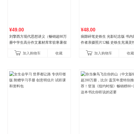
¥49.00
¥48.00
刘擎西方现代思想讲义（畅销超80万
病隙碎笔史铁生 光影纪念版 书内
册中学生高分作文素材库常驻寒暑假
作者亲摄照片12幅 史铁生充满灵
阅读书单，奇葩说导师刘擎经典之作
辉的生命笔记 当当自营图书
加入购物车
收藏
加入购物车
收藏
讲透西方思想史，哲学知