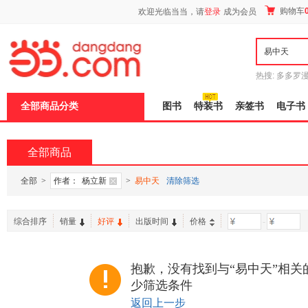
新
购物车
欢迎光临当当，请
登录
成为会员
窗
口
打
开
无
障
热搜:
多多罗
碍
传说
十日终
说
全部商品分类
图书
特装书
亲签书
电子书
明
页
面,
按
全部商品
Ctrl
加
波
全部
>
作者：
杨立新
>
易中天
清除筛选
浪
键
打
综合排序
销量
好评
出版时间
价格
-
开
导
盲
模
抱歉，没有找到与“易中天”相关
式
少筛选条件
返回上一步