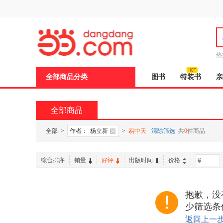
新
窗
口
打
开
无
障
热
碍
说
全部商品分类
图书
特装书
亲
明
页
面,
按
全部商品
Ctrl
加
波
全部
>
作者：
杨立新
>
易中天
清除筛选
共
0
件商品
浪
键
打
综合排序
销量
好评
出版时间
价格
-
开
导
盲
模
抱歉，没
式
少筛选条
返回上一