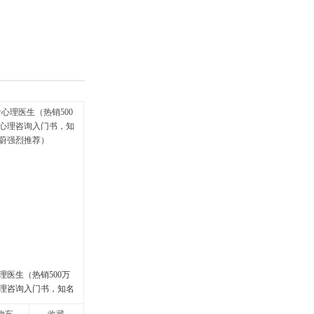
具
品
外
品
讯
音
公
器
理医生（热销500万
理咨询入门书，知名
强烈推荐）