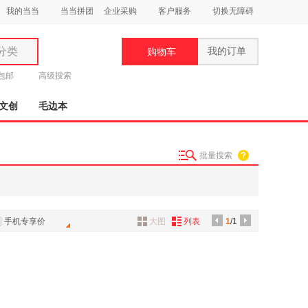
我的当当
当当拼团
企业采购
客户服务
切换无障碍
分类
我的订单
购物车
类
元包邮
高级搜索
文创
毛边本
批量搜索
妆
品
饰
手机专享价
大图
列表
1
/1
鞋
用
饰