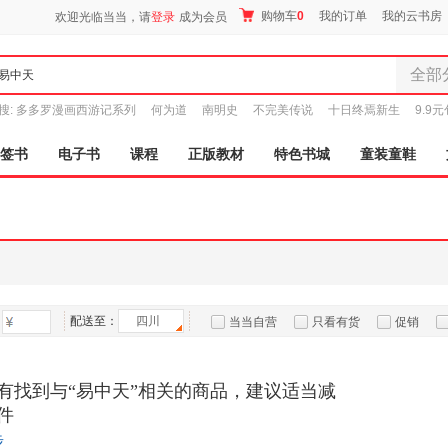
购物车
0
我的订单
我的云书房
欢迎光临当当，请
登录
成为会员
全部
全部分
搜:
多多罗漫画西游记系列
何为道
南明史
不完美传说
十日终焉新生
9.9
尾品汇
图书
签书
电子书
课程
正版教材
特色书城
童装童鞋
电子书
音像
影视
时尚美
母婴用
玩具
配送至：
四川
孕婴服
当当自营
只看有货
促销
童装童
特卖
预售
入驻商家
家居日
有找到与“易中天”相关的商品，建议适当减
家具装
件
服装
步
鞋