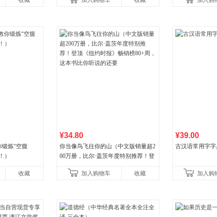
收藏
加入购物车
收藏
加入购
养好品质，发现快
¥34.80
¥39.00
锻炼“空腹
你当像鸟飞往你的山（中文版销量超2
古汉语常用字字
！）
00万册，比尔·盖茨年度特别推荐！登
顶《纽约时报》畅销榜80+周，这本书
收藏
加入购物车
收藏
加入购
比你听说的还要