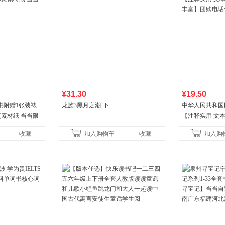
¥31.30
¥19.50
书附赠1张装裱
龙族3黑月之潮·下
中华人民共和国
页素材纸 当当限
【注释实用 文本
丰富】团购电话:40
收藏
加入购物车
收藏
加入购