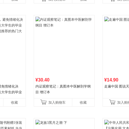
初中生课外书中国青
¥30.40
¥14.90
避免情绪化决
内证观察笔记：真图本中医解剖学纲
走遍中国 图说天
美大学生的毕业
目 增订本
就推荐的热门大
收藏
加入购物车
收藏
加入购