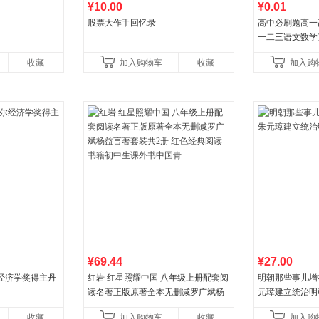
¥10.00
¥0.01
股票大作手回忆录
高中必刷题高一
一二三语文数学
治历史地理人教
收藏
加入购物车
收藏
加入购
教辅资料
¥69.44
¥27.00
经济学奖得主丹
红岩 红星照耀中国 八年级上册配套阅
明朝那些事儿增补版
读名著正版原著全本无删减罗广斌杨
元璋建立统治明
益言著套装共2册 红色经典阅读书籍
收藏
加入购物车
收藏
加入购