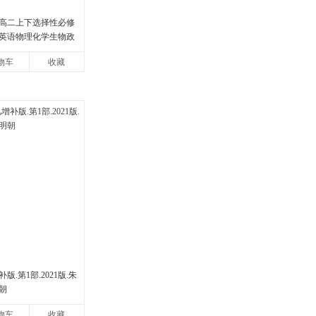
高二上下选择性必修
英语物理化学生物政
版同步练习册狂k重点
物车
收藏
.第1部.2021版.朱
朝
物车
收藏