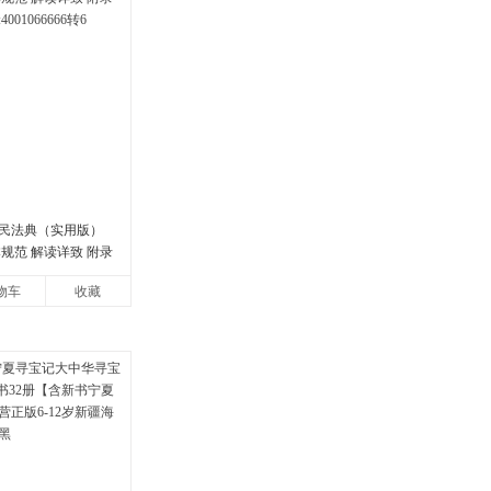
民法典（实用版）
规范 解读详致 附录
01066666转6
物车
收藏