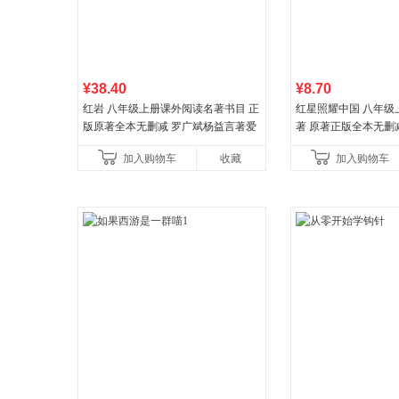
¥38.40
¥8.70
红岩 八年级上册课外阅读名著书目 正
红星照耀中国 八年级
版原著全本无删减 罗广斌杨益言著爱
著 原著正版全本无删
国主义红色经典书籍初中生课外书中
外阅读
加入购物车
收藏
加入购物车
国青年出版社