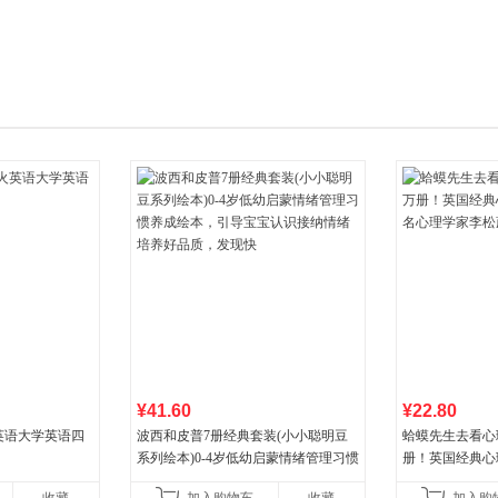
箱包皮
手表饰
运动户
汽车用
食品
手机通
数码影
电脑办
大家电
家用电
¥41.60
¥22.80
火英语大学英语四
波西和皮普7册经典套装(小小聪明豆
蛤蟆先生去看心
系列绘本)0-4岁低幼启蒙情绪管理习惯
册！英国经典心
养成绘本，引导宝宝认识接纳情绪培
心理学家李松蔚