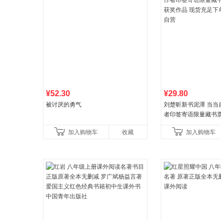
¥52.30
¥29.80
被讨厌的勇气
刘楚昕新书泥潭 当当
者印签寄语限量藏书票
奖作品 现货充足下单
加入购物车
收藏
加入购物车
营