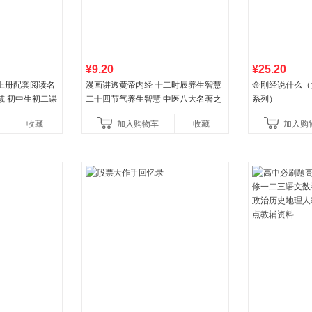
¥9.20
¥25.20
上册配套阅读名
漫画讲透黄帝内经 十二时辰养生智慧
金刚经说什么（
减 初中生初二课
二十四节气养生智慧 中医八大名著之
系列）
一养生图解 皇帝内经漫画版原版
收藏
加入购物车
收藏
加入购