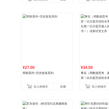
¥27.00
¥34.50
明朝系列+历史套装系列
事实（用数据思考，
策！比尔盖茨送给全
礼物！比尔盖茨逢人
加入购物车
收藏
加入购物车
书！）读客经管文库