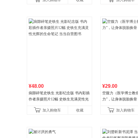
加入购物车
收藏
加入购物车
¥48.00
¥29.00
病隙碎笔史铁生 光影纪念版 书内彩插
空腹力（医学博士教你
作者亲摄照片12幅 史铁生充满灵性光
力”，让身体脱胎换骨
辉的生命笔记 当当自营图书
加入购物车
收藏
加入购物车