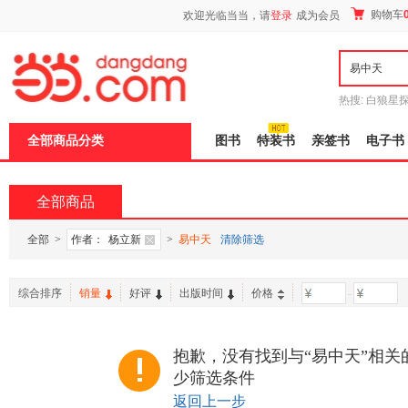
新
购物车
欢迎光临当当，请
登录
成为会员
窗
口
打
开
无
障
热搜:
白狼星
碍
师3
重建秦
说
全部商品分类
图书
特装书
亲签书
电子书
明
页
面,
按
全部商品
Ctrl
加
波
全部
>
作者：
杨立新
>
易中天
清除筛选
浪
键
打
综合排序
销量
好评
出版时间
价格
-
开
导
盲
模
抱歉，没有找到与“易中天”相关
式
少筛选条件
返回上一步