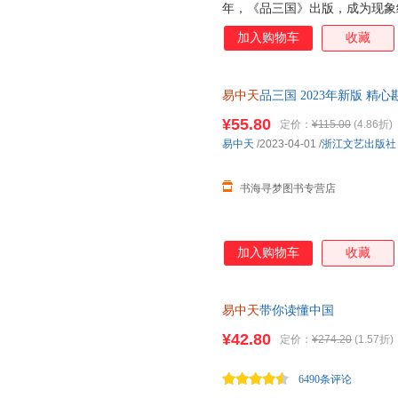
甘肃文化出版社
福建省地图出版社
福建人
年，《品三国》出版，成为现象级
中国政法大学出版社
进《品三国》，推出全新精装典
五洲传播出版社
军事科
加入购物车
收藏
迷离的历史；更是一些引人入胜
北京出版社
北京十月文艺出版社
野史传说，戏剧编排，小说演义
国防大学出版社
国际文化出版公司
安徽教
的描述。是非真假众说纷纭，成
易中天
品三国 2023年新版 精
面目呢？ 以故事说人物，以人
文化艺术出版社
新疆人民卫生出版社
新蕾出
探小说一样你抽丝剥茧 还原三国
中天先生纵论三国天下大事，细
¥55.80
定价：
¥115.00
(4.86折)
浙江古籍出版社
煤炭工业出版社
研究出
易中天
/2023-04-01
/
浙江文艺出版社
红旗出版社
蓝天出版社
书海寻梦图书专营店
加入购物车
收藏
易中天
带你读懂中国
¥42.80
定价：
¥274.20
(1.57折)
6490条评论