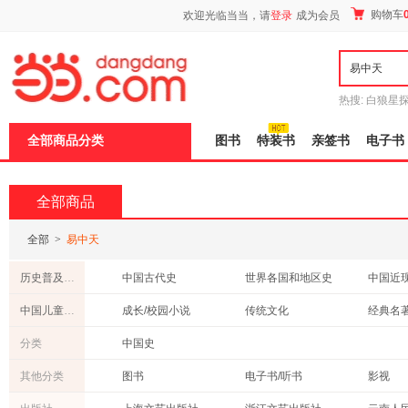
新
购物车
欢迎光临当当，请
登录
成为会员
窗
口
打
开
无
障
热搜:
白狼星
碍
师3
重建秦
说
全部商品分类
图书
特装书
亲签书
电子书
明
页
面,
按
全部商品
Ctrl
加
波
全部
>
易中天
浪
键
历史普及读物
中国古代史
世界各国和地区史
中国近
打
开
中国儿童文学
成长/校园小说
传统文化
经典名
导
盲
侦探/冒险小说
分类
中国史
模
式
其他分类
图书
电子书/听书
影视