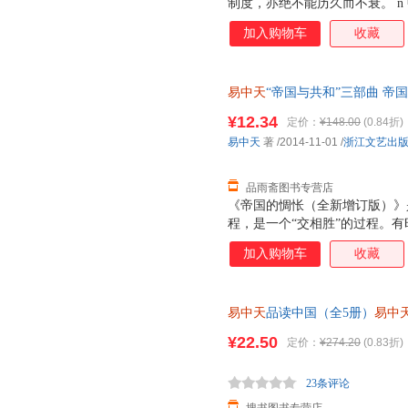
制度，亦绝不能历久而不衰。 
好的。 n 但久而久之，帝国制度
加入购物车
收藏
很多种。 n 常规的是“正说”
说”，比如《三国演义》《西游
真实，只有“趣说”。所谓“趣说
易中天
“帝国与共和”三部曲 
相，又有文学趣味。 n “趣说”
著 浙江文艺出版社 【速开发票
性。历史是不能复原的，然而人
¥12.34
定价：
¥148.00
(0.84折)
族的文化心理为核心，一个个历
易中天
著
/2014-11-01
/
浙江文艺出
活起来。这些鲜活的故事和生命
品雨斋图书专营店
《帝国的惆怅（全新增订版）》
程，是一个“交相胜”的过程。
麻烦仅仅在于，人家比我们强，
加入购物车
收藏
黄花。这才让人惆怅。惆怅，就
我们原本不该这样。 这就必须
的邦国制度。但顺藤摸瓜，由近
易中天
品读中国（全5册）
易中
失，包括汉唐盛世之辉煌，鸦片
姿多彩，饮食男女、风流人物、城
上，一种制度能够实行两千多年
¥22.50
定价：
¥274.20
(0.83折)
是有利有弊。没有利，就不会存
终结，也一定会终结。终结之后
23条评论
怅（全