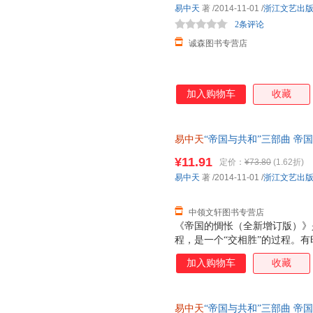
易中天
著
/2014-11-01
/
浙江文艺出
2条评论
诚森图书专营店
加入购物车
收藏
易中天
“帝国与共和”三部曲 
著 9787533940461 浙江
¥11.91
定价：
¥73.80
(1.62折)
换】
易中天
著
/2014-11-01
/
浙江文艺出
中领文轩图书专营店
《帝国的惆怅（全新增订版）》
程，是一个“交相胜”的过程。
麻烦仅仅在于，人家比我们强，
加入购物车
收藏
黄花。这才让人惆怅。惆怅，就
我们原本不该这样。 这就必须
的邦国制度。但顺藤摸瓜，由近
易中天
“帝国与共和”三部曲 
失，包括汉唐盛世之辉煌，鸦片