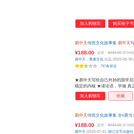
加入购物车
购买电子书
易中天
传统文化故事集
易中天
写
传统智慧 做人道理 给孩子一个
¥188.00
定价：
¥234.00
(8.04折
+庄子+孟子+周易+传灯，传统
易中天
，
果麦文化
出品
/2025-06-30
13岁适读 果麦出品
797条评论
★易中天写给自己外孙的国学启
稳定的内核 ★读论语，学做 真
做人 ★读庄子，天宽地阔任逍
加入购物车
收藏
易中天
传统文化故事集 全6册
故事集书小学生论语孟子庄子周
¥188.00
定价：
¥234.00
(8.04折
易中天
/2025-07-01
/
浙江文艺出版社