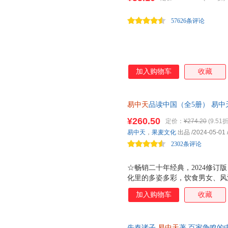
经济科学出版社
现代出版社
战，陛下为何先降？ 蜀汉速亡
分，分久必合，是什么力量在推
华东师范大学出版社
齐鲁书社
中国青
57626条评论
年悬疑，
中国民主法制出版社
中国致公出版社
上海人
中国商务出版社
中信出版社
四川人
上海教育出版社
中国金融出版社
中国文
加入购物车
收藏
中州古籍出版社
海南出版社
花城出
中国宇航出版社
江西科学技术出版社
吉林出
河南科学技术出版社
北京燕山出版社
中国物
易中天
品读中国（全5册） 易
新华出版社
多姿多彩，饮食男女、风流人物
黄山书社
浙江大
¥260.50
定价：
¥274.20
(9.51折
凤凰出版社
湖南科学技术出版社
易中天
，
果麦文化
出品
/2024-05-01
北京日报出版社
北京科学技术出版社
中国经
2302条评论
广东人民出版社
广东科技出版社
☆畅销二十年经典，2024修订
开明出版社
文物出版社
群言出
化里的多姿多彩，饮食男女、风
立信会计出版社
宁夏人民出版社
江西人
加入购物车
收藏
福建科学技术出版社
北京工艺美术出版社
中国书
世界图书出版公司
中国铁道出版社
巴蜀书
先秦诸子
易中天
著 百家争鸣的