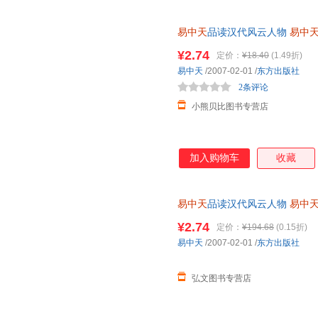
趣，读时忍俊不禁欲罢不能，常
易中天
品读汉代风云人物
易中
服查询库存后下单，欢迎选购。
¥2.74
定价：
¥18.40
(1.49折)
易中天
/2007-02-01
/
东方出版社
2条评论
小熊贝比图书专营店
加入购物车
收藏
易中天
品读汉代风云人物
易中
服查询库存后下单，避免纠纷。
¥2.74
定价：
¥194.68
(0.15折)
易中天
/2007-02-01
/
东方出版社
弘文图书专营店