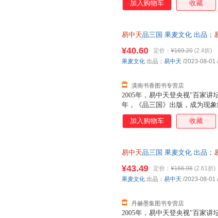
经济日报出版社
群众出版社
加入购物车
收藏
迷离的历史；更是一些引人入胜
金城出版社
长春出版社
野史传说，戏剧编排，小说演义
的描述。是非真假众说纷纭，成
长江少年儿童出版社
国防科技大学出版社
易中天
品三国 果麦文化 出品；
面目呢？ 以故事说人物，以人
人民教育出版社
语文出版社
中国电
开发票，优质售后，支持7天无
中天先生纵论三国天下大事，细
¥40.60
定价：
¥169.20
(2.4折)
中国计划出版社
中国林业出版社
果麦文化
出品；
易中天
/2023-08-01
中国少年儿童出版社
中国社会出版社
中国石
航空工业出版社
中央广播电视大学出版社
潢南书香图书专营店
2005年，易中天登央视"百家讲
中国美术学院出版社
浙江人民美术出版社
天津杨
年，《品三国》出版，成为现象级
中西书局
上海文汇出版社
进《品三国》，推出全新精装典
加入购物车
收藏
东华大学出版社
东方出版中心
陕西旅
迷离的历史；更是一些引人入胜
野史传说，戏剧编排，小说演义
中国海洋大学出版社
山东教育出版社
明天出
的描述。是非真假众说纷纭，成
江西教育出版社
江西高校出版社
河海大
易中天
品三国 果麦文化 出品；
面目呢？ 以故事说人物，以人
开发票，优质售后，支持7天无
中天先生纵论三国天下大事，细
吉林教育出版社
湘潭大学出版社
¥43.49
定价：
¥166.98
(2.61折)
黑龙江少年儿童出版社
黑龙江大学出版社
果麦文化
出品；
易中天
/2023-08-01
河南大学出版社
海燕出版社
河北大
丹赫墨集图书专营店
河北教育出版社
广西教育出版社
2005年，易中天登央视"百家讲