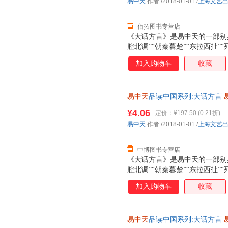
易中天
作者
/2018-01-01
/
上海文艺
佰拓图书专营店
《大话方言》是易中天的一部别
腔北调”“朝秦暮楚”“东拉西扯”
对中国各地方言文化进行全面考
加入购物车
收藏
内容穿古越今、走州过省，追溯
趣，读时忍俊不禁欲罢不能，常
易中天
品读中国系列:大话方言
【速开发票，优质售后，支持7
¥4.06
定价：
¥197.50
(0.21折)
易中天
作者
/2018-01-01
/
上海文艺
中博图书专营店
《大话方言》是易中天的一部别
腔北调”“朝秦暮楚”“东拉西扯”
对中国各地方言文化进行全面考
加入购物车
收藏
内容穿古越今、走州过省，追溯
趣，读时忍俊不禁欲罢不能，常
易中天
品读中国系列:大话方言