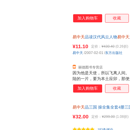
加入购物车
收藏
易中天
品读汉代风云人物
易中天
质量，此书为单本而非一套，电
¥11.10
定价：
¥430.40
(0.26折)
易中天
/2007-02-01
/
东方出版社
丽德图书专营店
因为他是天使，所以飞离人间。
陆的一片，要为本土应卯，那便
庄园，不论是你的，还是朋友的
加入购物车
收藏
死亡，都是我的减少，作为人类
本茫然不晓，不为幽明永隔，它
易中天
品三国 操全集全套4册三国
曹
易中天
原著正版长篇历史小说
¥32.00
定价：
¥299.00
(1.08折)
183条评论