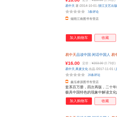
¥18.00
定价：
¥116.00
(1.56折)
易中天
著
/2014-10-01
/
浙江文艺出
3条评论
烟雨江南图书专营店
加入购物车
收藏
易中天
品读中国:闲话中国人
易
全国三仓发货，物流便捷，下单
¥16.00
定价：
¥203.00
(0.79折)
易中天
,
果麦文化
出品
/2017-11-01
/
20条评论
鑫泓睿源图书专营店
套系百万册，四次再版，二十年经
极具中国特色的现象中解读文化
又不失深刻 "闲笔"写"正书"，
加入购物车
收藏
作。