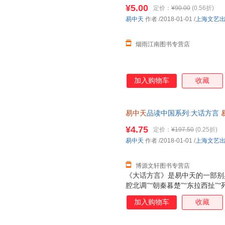
版旧书，保证质量，此书为单本
¥5.00
定价：
¥90.00
(0.56折)
易中天
作者
/2018-01-01
/
上海文艺
烟雨江南图书专营店
加入购物车
收藏
易中天
品读中国系列:大话方言
【速开发票，优质售后，支持7
¥4.75
定价：
¥197.50
(0.25折)
易中天
作者
/2018-01-01
/
上海文艺
博源文轩图书专营店
《大话方言》是易中天的一部别
腔北调”“朝秦暮楚”“东拉西扯”
对中国各地方言文化进行全面考
加入购物车
收藏
内容穿古越今、走州过省，追溯
趣，读时忍俊不禁欲罢不能，常