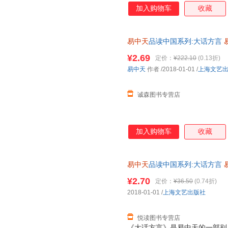
加入购物车
收藏
易中天
品读中国系列:大话方言
质量，此书为单本而非一套，电
¥2.69
定价：
¥222.10
(0.13折)
易中天
作者
/2018-01-01
/
上海文艺
诚森图书专营店
加入购物车
收藏
易中天
品读中国系列:大话方言
质售后，支持7天无理由退换】
¥2.70
定价：
¥36.50
(0.74折)
2018-01-01
/
上海文艺出版社
悦读图书专营店
《大话方言》是易中天的一部别