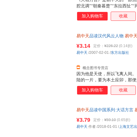
腔北调”“朝秦暮楚”“东拉西扯”
对中国各地方言文化进行全面考
加入购物车
收藏
内容穿古越今、走州过省，追溯
趣，读时忍俊不禁欲罢不能，常
易中天
品读汉代风云人物
易中
优质售后，支持7天无理由退换
¥3.14
定价：
¥226.22
(0.14折)
易中天
/2007-02-01
/
东方出版社
概念图书专营店
因为他是天使，所以飞离人间。
陆的一片，要为本土应卯，那便
庄园，不论是你的，还是朋友的
加入购物车
收藏
死亡，都是我的减少，作为人类
本茫然不晓，不为幽明永隔，它
易中天
品读中国系列:大话方言
【速开发票，优质售后，支持7
¥3.79
定价：
¥59.10
(0.65折)
易中天
作者
/2018-01-01
/
上海文艺