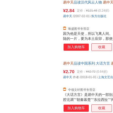
易中天
品读汉代风云人物
易中
优质售后，支持7天无理由退换
¥2.84
定价：
¥121.46
(0.24折)
易中天
/2007-02-01
/
东方出版社
唯盛图书专营店
因为他是天使，所以飞离人间。
陆的一片，要为本土应卯，那便
庄园，不论是你的，还是朋友的
加入购物车
收藏
死亡，都是我的减少，作为人类
本茫然不晓，不为幽明永隔，它
易中天
品读中国系列:大话方言
【速开发票，优质售后，支持7
¥2.70
定价：
¥42.72
(0.64折)
易中天
作者
/2018-01-01
/
上海文艺
中领文轩图书专营店
《大话方言》是易中天的一部别
腔北调”“朝秦暮楚”“东拉西扯”
对中国各地方言文化进行全面考
加入购物车
收藏
内容穿古越今、走州过省，追溯