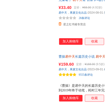
南京师范大学出版社
江苏美术出版社
吉林大
辩论 孔子墨子庄子韩非子中国
京华出版社
¥33.40
学苑出版社
安徽美
定价：
¥68.00
(4.92折)
易中天
，
果麦文化出品
/2024-08-01
/
科学普及出版社
西泠印社出版社
华文出
28条评论
中国水利水电出版社
中国协和医科大学出版社
天地出
星之红书籍专营店
辽宁美术出版社
古吴轩出版社
吉林美
漓江出版社
上海辞书出版社
中国农
中国社会科学出版社
人民美术出版社
加入购物车
收藏
中国财富出版社
成都时代出版社
上海三
济南出版社
春风文艺出版社
曹操
易中天
长篇历史小说
易中
敦煌文艺出版社
上海科学技术出版社
讲述三国的故事 易中天笔下，
¥159.60
定价：
¥168.00
(9.5折)
广东旅游出版社
住坐卧满是机锋；狡猾甚至残忍
时事出版社
易中天
，
果麦文化出品
/2023-09-01
/
大气磅礴的时代，活出本色即英
朝华出版社
外文出版社
知识产
9555条评论
中国建材工业出版社
北京师范大学出版社
云南科
四川美术出版社
《曹操》是易中天的长篇历史小说
上海远东出版社
上海书
到2019年终于动笔，耗时三年
西安交通大学出版社
陕西科学技术出版社
山东美
他把曹操写活了，把一个英雄时
加入购物车
收藏
百花洲文艺出版社
吉林人民出版社
中南大
都是活在他所处时代的风气里。
乱世又带来了自由的空气，冷热