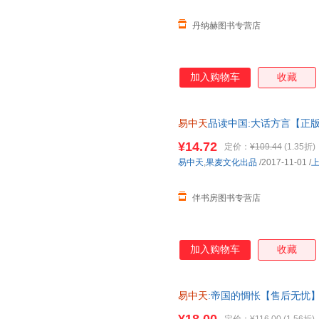
丹纳赫图书专营店
加入购物车
收藏
易中天
品读中国:大话方言【正
¥14.72
定价：
¥109.44
(1.35折)
易中天
,
果麦文化出品
/2017-11-01
/
伴书房图书专营店
加入购物车
收藏
易中天
:帝国的惆怅【售后无忧
套，电子发票！