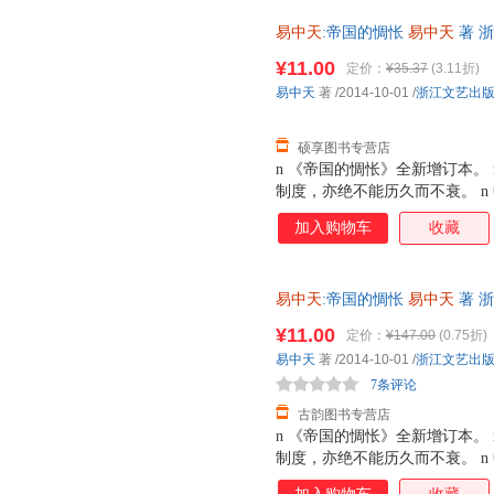
真实，只有“趣说”。所谓“趣说
易中天
:帝国的惆怅
易中天
著 
相，又有文学趣味。 n “趣说”
发货，物流便捷，下单秒杀，欢
性。历史是不能复原的，然而人
¥11.00
定价：
¥35.37
(3.11折)
族的文化心理为核心，一个个历
易中天
著
/2014-10-01
/
浙江文艺出
活起来。这些鲜活的故事和生命
硕享图书专营店
n 《帝国的惆怅》全新增订本。
制度，亦绝不能历久而不衰。 
好的。 n 但久而久之，帝国制度
加入购物车
收藏
很多种。 n 常规的是“正说”
说”，比如《三国演义》《西游
真实，只有“趣说”。所谓“趣说
易中天
:帝国的惆怅
易中天
著 
相，又有文学趣味。 n “趣说”
货，物流便捷，下单秒杀，欢迎
性。历史是不能复原的，然而人
¥11.00
定价：
¥147.00
(0.75折)
族的文化心理为核心，一个个历
易中天
著
/2014-10-01
/
浙江文艺出
活起来。这些鲜活的故事和生命
7条评论
古韵图书专营店
n 《帝国的惆怅》全新增订本。
制度，亦绝不能历久而不衰。 
好的。 n 但久而久之，帝国制度