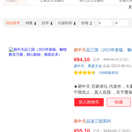
出版社
上海文艺出版社
浙江文艺出版社
云南人
更
山东文艺出版社
天津人民出版社
机械工
江苏文艺出版社
东方出版社
北京联
综合排序
销量
好评
出版时间
价格
-
中华书局
中国华侨出版社
电子工业出版社
人民邮电出版社
江苏人
人民卫生出版社
北京体育大学出版社
武汉大
湖南人民出版社
易中天
品三国（2023年新版。
对外经济贸易大学出版社
台海出
七年，解读三国历史的经典之作
北京时代华文书局
化学工业出版社
法律出
¥94.10
定价：
¥99.00
(9.51折)
看，为你抽丝剥茧，还原三国历
易中天
，
果麦文化
出品
/2023-08-01
光明日报出版社
人民音乐出版社
云南美
品
19688条评论
中国言实出版社
商务印书馆
团结出
上海译文出版社
九州出版社
地震出
★易中天 百家讲坛 代表作，大
天津古籍出版社
吉林文史出版社
长江文
宁我负人，莫人负我 ，关于曹
操，究竟是个怎样的人？ ★ 天
江苏科学技术出版社
中国地图出版社
中国纺
加入购物车
收藏
虎归山？ ★三顾茅庐是真是假？
学林出版社
太白文艺出版社
岳麓书
对 ，跟诸葛亮版有何不同？ 
格致出版社
吗？ ★杨修之死，真是因为 鸡
西安出版社
万卷出
易中天
品读三国系列
其不才，君可自取 ，刘备诸葛
上海音乐学院出版社
上海财经大学出版社
广东经
五丈原后，蜀军大营里究竟发生
¥55.10
定价：
¥234.00
(2.36折)