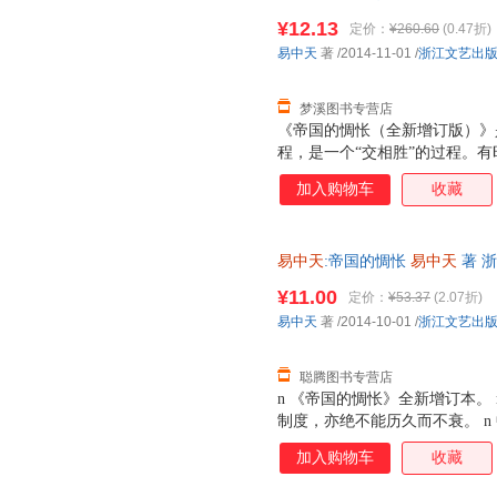
著浙江文艺出版社978753394
上，一种制度能够实行两千多年
¥12.13
定价：
¥260.60
(0.47折)
套，电子发票！
是有利有弊。没有利，就不会存
易中天
著
/2014-11-01
/
浙江文艺出
终结，也一定会终结。终结之后
怅（全
梦溪图书专营店
《帝国的惆怅（全新增订版）》
程，是一个“交相胜”的过程。
麻烦仅仅在于，人家比我们强，
加入购物车
收藏
黄花。这才让人惆怅。惆怅，就
我们原本不该这样。 这就必须
的邦国制度。但顺藤摸瓜，由近
易中天
:帝国的惆怅
易中天
著 
失，包括汉唐盛世之辉煌，鸦片
便捷，下单秒杀，欢迎选购！
上，一种制度能够实行两千多年
¥11.00
定价：
¥53.37
(2.07折)
是有利有弊。没有利，就不会存
易中天
著
/2014-10-01
/
浙江文艺出
终结，也一定会终结。终结之后
怅（全
聪腾图书专营店
n 《帝国的惆怅》全新增订本。
制度，亦绝不能历久而不衰。 
好的。 n 但久而久之，帝国制度
加入购物车
收藏
很多种。 n 常规的是“正说”
说”，比如《三国演义》《西游