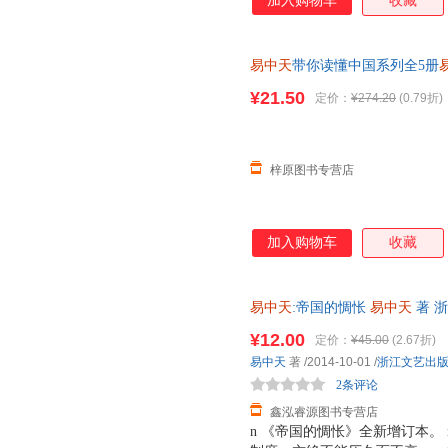
加入购物车
收藏
很多种。 n 常规的是“正说”
说”，比如《三国演义》《西游
真实，只有“趣说”。所谓“趣说
易中天
带你读懂中国系列全5册
相，又有文学趣味。 n “趣说”
人录+大话方言+读城记+中国的
性。历史是不能复原的，然而人
¥21.50
定价：
¥274.20
(0.79折)
族的文化心理为核心，一个个历
活起来。这些鲜活的故事和生命
梓原图书专营店
加入购物车
收藏
易中天
:帝国的惆怅
易中天
著 
货，物流便捷，下单秒杀，欢迎
¥12.00
定价：
¥45.00
(2.67折)
易中天
著
/2014-10-01
/
浙江文艺出
2条评论
鑫泓睿源图书专营店
n 《帝国的惆怅》全新增订本。