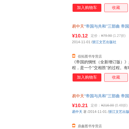
加入购物车
收藏
易中天
“帝国与共和”三部曲 
著 浙江文艺出版社 【速开发票
¥10.12
定价：
¥79.90
(1.27折)
2014-11-01
/
浙江文艺出版社
佰拓图书专营店
《帝国的惆怅（全新增订版）》
程，是一个“交相胜”的过程。
麻烦仅仅在于，人家比我们强，
加入购物车
收藏
黄花。这才让人惆怅。惆怅，就
我们原本不该这样。 这就必须
的邦国制度。但顺藤摸瓜，由近
易中天
“帝国与共和”三部曲 
失，包括汉唐盛世之辉煌，鸦片
著 浙江文艺出版社 正版旧书
上，一种制度能够实行两千多年
¥10.21
定价：
¥216.00
(0.48折)
是有利有弊。没有利，就不会存
易中天
著
/2014-11-01
/
浙江文艺出
终结，也一定会终结。终结之后
怅（全
鼎鑫图书专营店