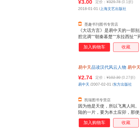
¥3.00
定价：
¥329.78
(0.1折)
2018-01-01
/
上海文艺出版社
墨趣书刊图书专营店
《大话方言》是易中天的一部别
腔北调”“朝秦暮楚”“东拉西扯”
对中国各地方言文化进行全面考
加入购物车
收藏
内容穿古越今、走州过省，追溯
趣，读时忍俊不禁欲罢不能，常
易中天
品读汉代风云人物
易中
无理由退换】
¥2.74
定价：
¥102.30
(0.27折)
易中天
/2007-02-01
/
东方出版社
凯瑞图书专营店
因为他是天使，所以飞离人间。
陆的一片，要为本土应卯，那便
庄园，不论是你的，还是朋友的
加入购物车
收藏
死亡，都是我的减少，作为人类
本茫然不晓，不为幽明永隔，它