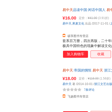
易中天
品读中国:闲话中国人
易
保证】 全国三仓发货，物流便
¥16.00
定价：
¥41.00
(3.91折)
易中天
,
果麦文化
出品
/2017-11-01
/
硕享图书专营店
套系百万册，四次再版，二十年经
极具中国特色的现象中解读文化
又不失深刻 "闲笔"写"正书"，
加入购物车
收藏
作。
易中天
:帝国的惆怅
易中天
浙江
证质量，此书为单本而非一套，
¥18.00
定价：
¥116.00
(1.56折)
易中天
著
/2014-10-01
/
浙江文艺出
7条评论
飞扬图书专营店