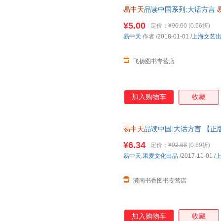
易中天
品读中国系列:大话方言
质量，此书为单本而非一套，电
¥5.00
定价：
¥90.00
(0.56折)
易中天
作者
/2018-01-01
/
上海文艺
飞扬图书专营店
加入购物车
收藏
易中天
品读中国:大话方言 【
¥6.34
定价：
¥92.68
(0.69折)
易中天
,
果麦文化出品
/2017-11-01
/
潢南书香图书专营店
加入购物车
收藏