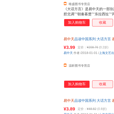
唯盛图书专营店
《大话方言》是易中天的一部别
腔北调”“朝秦暮楚”“东拉西扯”
对中国各地方言文化进行全面考
加入购物车
收藏
内容穿古越今、走州过省，追溯
趣，读时忍俊不禁欲罢不能，常
易中天
品读中国系列:大话方言
前请先咨询客服，欢迎选购！
¥3.99
定价：
¥208.76
(0.2折)
易中天
作者
/2018-01-01
/
上海文艺
温昕图书专营店
加入购物车
收藏
易中天
品读中国系列:大话方言
质售后，支持7天无理由退换】
¥3.89
定价：
¥48.82
(0.8折)