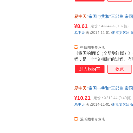
易中天
“帝国与共和”三部曲 
著 9787533940461 浙江
¥8.61
定价：
¥234.86
(0.37折)
换】
易中天
著
/2014-11-01
/
浙江文艺出
中博图书专营店
《帝国的惆怅（全新增订版）》
程，是一个“交相胜”的过程。
麻烦仅仅在于，人家比我们强，
加入购物车
收藏
黄花。这才让人惆怅。惆怅，就
我们原本不该这样。 这就必须
的邦国制度。但顺藤摸瓜，由近
易中天
“帝国与共和”三部曲 
失，包括汉唐盛世之辉煌，鸦片
著 浙江文艺出版社 正版图书
上，一种制度能够实行两千多年
¥10.21
定价：
¥212.44
(0.49折)
是有利有弊。没有利，就不会存
易中天
著
/2014-11-01
/
浙江文艺出
终结，也一定会终结。终结之后
怅（全
温昕图书专营店