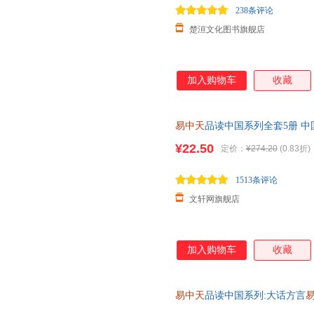
238条评论
楚洹文化图书旗舰店
加入购物车
收藏
易中天
品读中国系列全套5册 中
的男人和女人
易中天
2024修订
¥22.50
定价：
¥274.20
(0.83折)
1513条评论
文轩网旗舰店
加入购物车
收藏
易中天
品读中国系列:大话方言
版旧书，保证质量，此书为单本