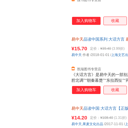
搜书图书专营店
加入购物车
收藏
易中天
品读中国系列:大话方言
后，支持7天无理由退换】
¥15.70
定价：
¥39.40
(3.99折)
易中天
作者
/2018-01-01
/
上海文艺
凯瑞图书专营店
《大话方言》是易中天的一部别
腔北调”“朝秦暮楚”“东拉西扯”
对中国各地方言文化进行全面考
加入购物车
收藏
内容穿古越今、走州过省，追溯
趣，读时忍俊不禁欲罢不能，常
易中天
品读中国:大话方言【正
¥14.20
定价：
¥108.40
(1.31折)
易中天
,
果麦文化出品
/2017-11-01
/