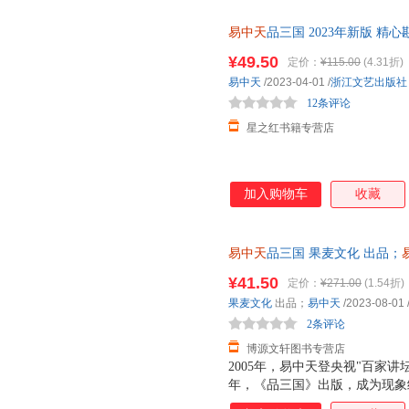
湖北教育出版社
哈尔滨出版社
郑州大
时代。易中天的这部小说，就是
接力出版社
广西科学技术出版社
汕头大
易中天
品三国 2023年新版 精
式去直面命运、做出选择。时代
探小说一样你抽丝剥茧 还原三国
广东教育出版社
易中天笔下，董卓是狡猾的，甚
北京工业大学出版社
¥49.50
定价：
¥115.00
(4.31折)
爱，这就是东汉人的样子 坏也
中华工商联合出版社
中央音乐学院出版社
内蒙古
易中天
/2023-04-01
/
浙江文艺出版社
个历史上典型的复杂人物，怎么
安徽文艺出版社
山西古籍出版社
12条评论
远方出
里，关羽、荀彧、郗虑
星之红书籍专营店
中译出版社
西苑出版社
文化发
中国工商出版社
中国广播影视出版社
中国海
中国戏剧出版社
北京大学医学出版社
加入购物车
收藏
云南大学出版社
云南教育出版社
四川大学出版社
四川辞书出版社
上海书
易中天
品三国 果麦文化 出品；
青海人民出版社
东北财经大学出版社
东南大
开发票，优质售后，支持7天无
¥41.50
湖北人民出版社
贵州教育出版社
广西人
定价：
¥271.00
(1.54折)
果麦文化
出品；
易中天
/2023-08-01
福建教育出版社
海峡文艺出版社
2条评论
企业管理出版社
内蒙古文化出版社
北京图
博源文轩图书专营店
安徽大学出版社
山西经济出版社
当代世
2005年，易中天登央视"百家讲
沈阳出版社
年，《品三国》出版，成为现象级
浙江摄影出版社
海洋出
进《品三国》，推出全新精装典