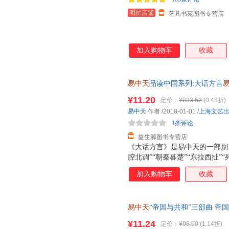
明星店铺
艺凡书苑图书专营店
加入购物车
收藏
易中天
品读中国系列:大话方言
版旧书，保证质量，此书为单本
¥11.20
定价：
¥233.52
(0.48折)
易中天
作者
/2018-01-01
/
上海文艺
1条评论
益生源图书专营店
《大话方言》是易中天的一部别
腔北调”“朝秦暮楚”“东拉西扯”
对中国各地方言文化进行全面考
加入购物车
收藏
内容穿古越今、走州过省，追溯
趣，读时忍俊不禁欲罢不能，常
易中天
“帝国与共和”三部曲 
著 浙江文艺出版社 正版旧书
¥11.24
定价：
¥98.90
(1.14折)