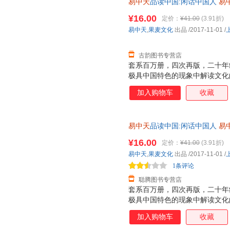
易中天
品读中国:闲话中国人
易
全国三仓发货，物流便捷，下单
¥16.00
定价：
¥41.00
(3.91折)
易中天
,
果麦文化
出品
/2017-11-01
/
古韵图书专营店
套系百万册，四次再版，二十年经
极具中国特色的现象中解读文化
又不失深刻 "闲笔"写"正书"，
加入购物车
收藏
作。
易中天
品读中国:闲话中国人
易
保证】 全国三仓发货，物流便
¥16.00
定价：
¥41.00
(3.91折)
易中天
,
果麦文化
出品
/2017-11-01
/
1条评论
聪腾图书专营店
套系百万册，四次再版，二十年经
极具中国特色的现象中解读文化
又不失深刻 "闲笔"写"正书"，
加入购物车
收藏
作。