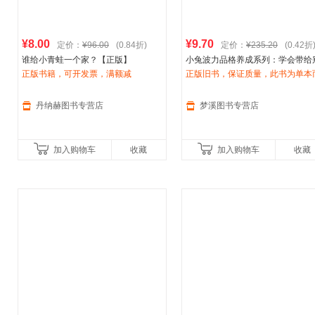
¥8.00
¥9.70
定价：
¥96.00
(0.84折)
定价：
¥235.20
(0.42折
谁给小青蛙一个家？【正版】
小兔波力品格养成系列：学会带给
正版书籍，可开发票，满额减
人快乐[奥地利]布
正版旧书，保证质量，此书为单本
丽
吉特?威宁格；
[法]
非一套，电子发票！
伊芙
?塔勒南海出版公司9787544
136
丹纳赫图书专营店
梦溪图书专营店
加入购物车
收藏
加入购物车
收藏