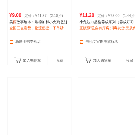
¥9.00
¥11.20
定价：
¥41.37
(2.18折)
定价：
¥78.00
(1.44折
美
丽
故事绘本：埃德加和小火鸡 [法]
小兔波力品格养成系列（养成好习
伊芙
全国三仓发货，物流便捷，下单秒
·卡拉努 绘 新蕾出版社【正版】
惯、塑造好品格最佳读物）（奥）
正版微瑕,自有库房,消毒发货,品质
杀，欢迎选购！
丽
障.套装单售,优惠多多,可开发票,放
吉特·威宁格 文 （法）
伊芙
·塔勒
李颖妮 邢培健南
选购
聪腾图书专营店
书悦文宣图书旗舰店
加入购物车
收藏
加入购物车
收藏