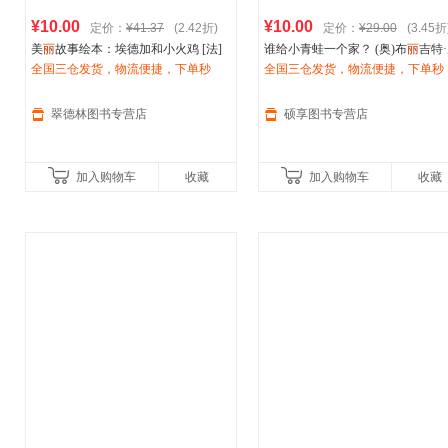
¥10.00
¥10.00
定价：
¥41.37
(2.42折)
定价：
¥29.00
(3.45折
美
丽
故事绘本：埃德加和小火鸡 [法]
谁给小青蛙一个家？ (奥)布
丽
吉特
伊芙
全国三仓发货，物流便捷，下单秒
·卡拉努 绘 新蕾出版社【正版】
宁格(法)
全国三仓发货，物流便捷，下单秒
伊芙
·塔勒 杨玲玲,彭懿 新
杀，欢迎选购！
出版社【正版】
杀，欢迎选购！
翠德林图书专营店
硕享图书专营店
加入购物车
收藏
加入购物车
收藏