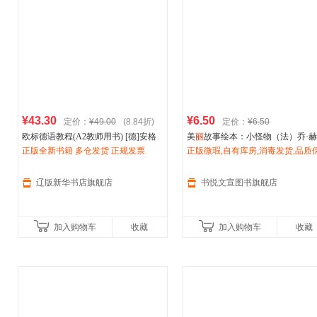
¥43.30
¥6.50
定价：
¥49.00
(8.84折)
定价：
¥6.50
欧标德语教程(A2教师用书) [德]安格
美
丽
故事绘本：小怪物（法）乔·
莉卡·伦德奎斯特-莫格，维
正版全新书籍 多仓发货 正规发票
丽
娜·吉尔
斯特兰德 张玚 （法）
正版微瑕,自有库房,消毒发货,品质
伊芙
·卡拉努
莫基，
伊芙
琳·施瓦茨 著 978753278
蕾出版社[正版微瑕]
障.套装单售,优惠多多,可开发票,放
选购
辽版新华书店旗舰店
书悦文宣图书旗舰店
加入购物车
收藏
加入购物车
收藏