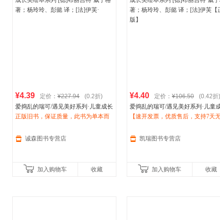
¥4.39
¥4.40
定价：
¥227.94
(0.2折)
定价：
¥106.50
(0.42折
爱捣乱的瑞可/遇见美好系列·儿童成长
爱捣乱的瑞可/遇见美好系列·儿童
美绘本系列 [德]布
正版旧书，保证质量，此书为单本而
丽
吉特·威宁格 著；
美绘本系列 [德]布
【速开发票，优质售后，支持7天
丽
吉特·威宁格 
杨玲玲、彭懿 译；[法]
非一套，电子发票。
伊芙
·
杨玲玲、彭懿 译；[法]
由退换】
伊芙
【正版
诚森图书专营店
凯瑞图书专营店
加入购物车
收藏
加入购物车
收藏