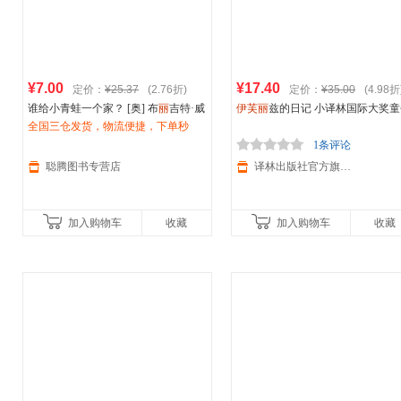
¥7.00
¥17.40
定价：
¥25.37
(2.76折)
定价：
¥35.00
(4.98折
谁给小青蛙一个家？ [奥] 布
丽
吉特·威
伊芙丽
兹的日记 小译林国际大奖童
宁格 著,[法]
全国三仓发货，物流便捷，下单秒
伊芙
·塔勒 绘,杨玲 中信出
纽伯瑞奖获奖图书 感人的诗歌体日
版集团，【正版可开发票】
杀，欢迎选购！
小说 读懂青少年内心世界 儿童文
1条评论
国现代长篇小说
聪腾图书专营店
译林出版社官方旗舰店
加入购物车
收藏
加入购物车
收藏