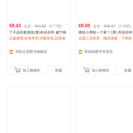
¥9.43
¥8.00
定价：
¥19.80
(4.77折)
定价：
¥39.37
(2.04折)
了不起的新朋友(奥)布
丽
吉特·威宁格
谁给小青蛙一个家？ [奥] 布
丽
吉特
著 杨玲玲,彭懿 译 (法)
正版微瑕,自有库房,消毒发货,品质保
伊芙
·塔勒 绘中
宁格 著,[法]
全国三仓发货，物流便捷，下单秒
伊芙
·塔勒 绘,杨玲 中
信出版社[正版微瑕]
障.套装单售,优惠多多,可开发票,放心
版集团【正版】
杀，欢迎选购！
选购
书悦文宣图书旗舰店
翠德林图书专营店
加入购物车
收藏
加入购物车
收藏