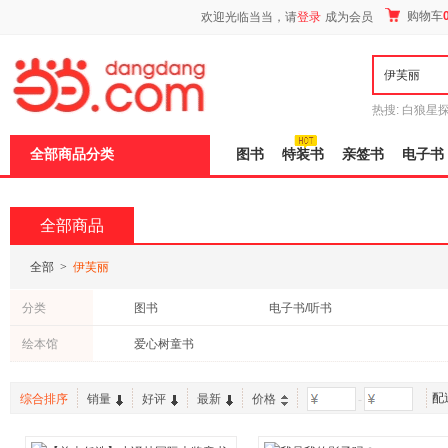
新
购物车
欢迎光临当当，请
登录
成为会员
窗
口
打
开
无
障
热搜:
白狼星
碍
师3
重建秦
说
全部商品分类
图书
特装书
亲签书
电子书
明
页
面,
按
全部商品
Ctrl
加
波
全部
>
伊芙丽
浪
键
分类
图书
电子书/听书
打
开
绘本馆
爱心树童书
导
盲
模
式
配
综合排序
销量
好评
最新
价格
-