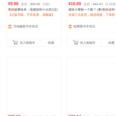
¥9.98
¥10.00
定价：
¥99.96
(1折)
定价：
¥41.37
(2.42折
美
丽
故事绘本：埃德加和小火鸡 [法]
谁给小青蛙一个家？ (奥)布
丽
吉特
伊芙
【正版书籍，可开发票，满额减】
·卡拉努 绘 新蕾出版社 978753075
宁格(法)
全国三仓发货，物流便捷，下单秒
伊芙
·塔勒 杨玲玲,彭懿 新
3620
出版社，【正版保证】
杀，欢迎选购！
丹纳赫图书专营店
聪腾图书专营店
加入购物车
收藏
加入购物车
收藏