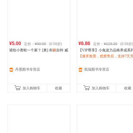
¥5.00
¥6.86
定价：
¥90.00
(0.56折)
定价：
¥123.20
(0.56折
谁给小青蛙一个家？ [奥] 布
丽
吉特·威
【VIP尊享】小兔波力品格养成系
宁格 著,[法]
伊芙
·塔勒 绘,杨玲 中信出
邢培健 著；布
【速开发票，优质售后，支持7天
丽
吉特·威宁格；
伊
版集团 9787508657011
塔勒；李颖妮【正版】
由退换】
丹墨图书专营店
凯瑞图书专营店
加入购物车
收藏
加入购物车
收藏