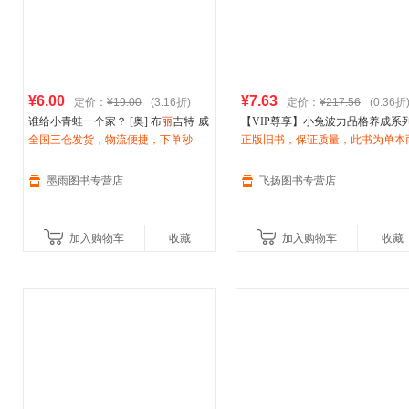
¥6.00
¥7.63
定价：
¥19.00
(3.16折)
定价：
¥217.56
(0.36折
谁给小青蛙一个家？ [奥] 布
丽
吉特·威
【VIP尊享】小兔波力品格养成系
宁格 著,[法]
全国三仓发货，物流便捷，下单秒
伊芙
·塔勒 绘,杨玲 中信出
邢培健 著；布
正版旧书，保证质量，此书为单本
丽
吉特·威宁格；
伊
版集团，【正版保证】
杀，欢迎选购！
塔勒；李颖妮 南海出版公司
非一套，电子发票！
墨雨图书专营店
飞扬图书专营店
加入购物车
收藏
加入购物车
收藏