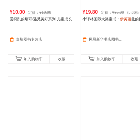
¥10.00
¥19.80
定价：
¥10.00
定价：
¥35.00
(5.66折
爱捣乱的瑞可/遇见美好系列·儿童成长
小译林国际大奖童书：
伊芙丽
兹的
最美绘本系列 [德]布
丽
吉特·威宁格
记[美国]安德烈娅·比阿特丽斯·阿
著；杨玲玲、彭懿 译；[法]
伊芙
·塔勒
著成长/校园小说译林出版社新华书
绘 中
正版
焱煊图书专营店
凤凰新华书店图书旗舰店
加入购物车
收藏
加入购物车
收藏