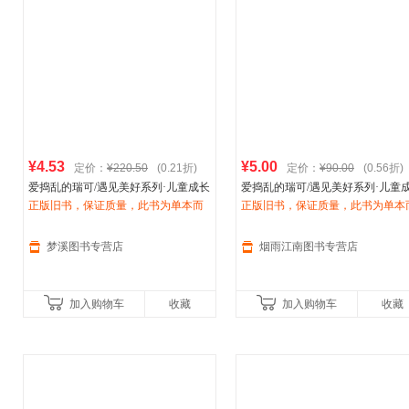
¥4.53
¥5.00
定价：
¥220.50
(0.21折)
定价：
¥90.00
(0.56折)
爱捣乱的瑞可/遇见美好系列·儿童成长
爱捣乱的瑞可/遇见美好系列·儿童
最美绘本系列[德]布
正版旧书，保证质量，此书为单本而
丽
吉特·威宁格
美绘本系列 [德]布
正版旧书，保证质量，此书为单本
丽
吉特·威宁格 
著；杨玲玲、彭懿 译；[法]
非一套，电子发票！
伊芙
杨玲玲、彭懿 译；[法]
非一套，电子发票！
伊芙
·【达
减】
梦溪图书专营店
烟雨江南图书专营店
加入购物车
收藏
加入购物车
收藏