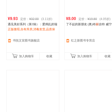
¥9.93
¥8.00
定价：
¥32.00
(3.11折)
定价：
¥19.80
(4.05折)
遇见美好系列（第1辑）：爱捣乱的瑞
了不起的新朋友 (奥)布
丽
吉特·威
可（精装）【奥】布
正版微瑕,自有库房,消毒发货,品质保
丽
吉特·威宁格 /
著 杨玲玲,彭懿 译 (法)
伊芙
·塔勒 绘
著 【法】
障.套装单售,优惠多多,可开发票,放心
伊芙
·塔勒 /绘 杨玲玲，彭懿
信出版社 【正版】
中信出版社
选购
书悦文宣图书旗舰店
红之新图书专营店
加入购物车
收藏
加入购物车
收藏