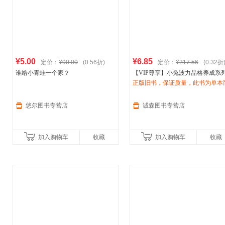
¥5.00
¥6.85
定价：
¥90.00
(0.56折)
定价：
¥217.56
(0.32折
谁给小青蛙一个家？
【VIP尊享】小兔波力品格养成系
邢培健 著；布
正版旧书，保证质量，此书为单本
丽
吉特·威宁格；
伊
塔勒；李颖妮 南海出版公司
非一套，电子发票。
悠尔图书专营店
诚森图书专营店
加入购物车
收藏
加入购物车
收藏