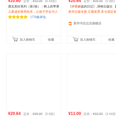
¥20.60
¥20.64
定价：
¥32.00
(6.44折)
定价：
¥35.00
(5.9折)
遇见美好系列（第1辑）：树上的苹果
《
伊芙丽
兹的日记》,译林出版社 
不见了！（精装）
儿童成长唯美绘本，让孩子学会与人
华书店总店旗舰店】
新华正版全新 正规发票 多仓就近
分享
85%城市次日送达！团购优惠咨询
1770条评论
13284178503
新华书店总店旗舰店
加入购物车
收藏
加入购物车
收藏
¥20.64
¥11.00
定价：
¥35.00
(5.9折)
定价：
¥32.00
(3.44折