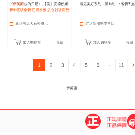
《
伊芙丽
兹的日记》,【美】安德烈娅·
遇见美好系列（第1辑）：爱捣乱
比阿特丽斯·阿朗戈/著 著 朱其芳/译
新华正版全新 正规发票 多仓就近发货
可（精装） 【奥】布
丽
吉特·威宁格
译,译林出版社【新华书店自营店】
85%城市次日送达！团购优惠咨询：
著 【法】
伊芙
·塔勒 /绘 杨玲玲，
13284178503
中信出
新华书店大石桥旗舰店
红之新图书专营店
加入购物车
收藏
加入购物车
收藏
1
2
3
4
5
6
...
11