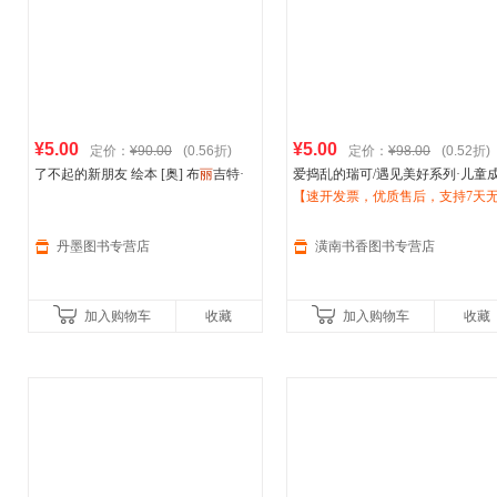
¥5.00
¥5.00
定价：
¥90.00
(0.56折)
定价：
¥98.00
(0.52折)
了不起的新朋友 绘本 [奥] 布
丽
吉特·
爱捣乱的瑞可/遇见美好系列·儿童
威宁格 著,[法]
伊芙
·塔勒 绘,杨玲 中信
美绘本系列 [德]布
【速开发票，优质售后，支持7天
丽
吉特·威宁格 
出版集团 978750865698
杨玲玲、彭懿 译；[法]
由退换】
伊芙
·
丹墨图书专营店
潢南书香图书专营店
加入购物车
收藏
加入购物车
收藏