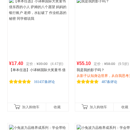
¥17.40
¥55.10
定价：
¥39.00
(4.47折)
定价：
¥58.00
(9.5折)
【单本任选】小译林国际大奖童书 借
我是我的影子吗？
东西的小人 萨姆的八个愿望 妈妈的银
从影子认知身边世界，从自我思考
行账户 老师，水缸破了 作业机器的秘
数可能 |一堂脑洞大开的“影子哲学
161437条评论
487条评论
密 同学都说我
课”！儿童文学作家常立、畅销书
大猫老师、独立教育工作者蔡朝阳
情推荐
加入购物车
收藏
加入购物车
收藏