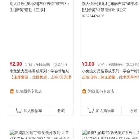
¥2.90
¥3.00
定价：
¥111.00
(0.27折)
定价：
¥233.80
(0.13折
小兔波力品格养成系列：学会带给别
小兔波力品格养成系列：学会带给
人快乐 [奥地利]布
【速开发票，优质售后，支持7天无理
丽
吉特?威宁格；
人快乐[奥地利]布
正版旧书，保证质量，此书为单本
丽
吉特?威宁格；
[法]
由退换】
伊芙
?塔勒【正版】
[法]
非一套，电子发票！
伊芙
?塔勒南海出版公司9787544
136
凯瑞图书专营店
鸿源图书专营店
加入购物车
收藏
加入购物车
收藏