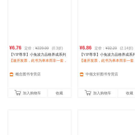
¥6.76
¥6.86
定价：
¥229.00
(0.3折)
定价：
¥32.20
(2.14折)
【VIP尊享】小兔波力品格养成系列
【VIP尊享】小兔波力品格养成系
邢培健 著；布
【速开发票，此书为单本而非一套，
丽
吉特·威宁格；
伊芙
·
邢培健 著；布
【速开发票，此书为单本而非一套
丽
吉特·威宁格；
伊
塔勒；李颖妮 南海出版公司
支持7天无理由退换】
塔勒；李颖妮 南海出版公司
支持7天无理由退换】
概念图书专营店
中领文轩图书专营店
加入购物车
收藏
加入购物车
收藏