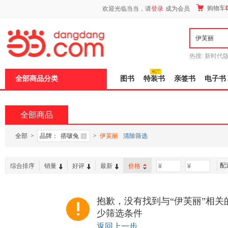
新
购物车
欢迎光临当当，请
登录
成为会员
窗
口
打
开
无
障
热搜:
新时代
碍
有兽焉全集
说
全部商品分类
图书
特装书
亲签书
电子书
明
页
面,
按
全部商品
Ctrl
加
波
全部
>
品牌：
搭啵兔
>
伊芙丽
清除筛选
浪
键
打
配
综合排序
销量
好评
最新
价格
-
开
导
盲
模
抱歉，没有找到与“伊芙丽”相关
式
少筛选条件
返回上一步