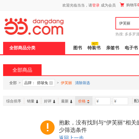
新
购物车
欢迎光临当当，请
登录
成为会员
窗
口
打
开
无
障
热搜:
多多罗
碍
传说
十日终
说
全部商品分类
图书
特装书
亲签书
电子书
明
页
面,
按
全部商品
Ctrl
加
波
全部
>
品牌：
搭啵兔
>
伊芙丽
清除筛选
浪
键
打
配
综合排序
销量
好评
最新
价格
-
开
导
盲
模
抱歉，没有找到与“伊芙丽”相关
式
少筛选条件
返回上一步