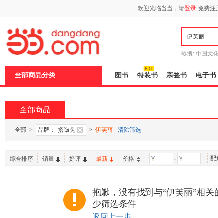
欢迎光临当当，请
登录
免费注
热搜:
中国文
者从不说谎
全部商品分类
图书
特装书
亲签书
电子书
全部商品
全部
>
品牌：
搭啵兔
>
伊芙丽
清除筛选
配
综合排序
销量
好评
最新
价格
-
抱歉，没有找到与“伊芙丽”相关
少筛选条件
返回上一步