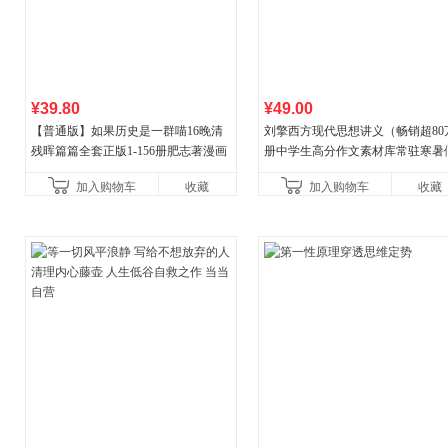
¥39.80
¥49.00
【普通版】如果历史是一群喵16晚清
刘擎西方现代思想讲义（畅销超80
残晖篇篇全套正版1-156册肥志著漫画
册中学生高分作文素材库常驻寒暑
8周年纪念版套装3册小学生课外阅读
阅读书单，奇葩说导师刘擎经典之
加入购物车
收藏
加入购物车
收藏
儿童西游喵知识
讲透西方思想史，哲学知