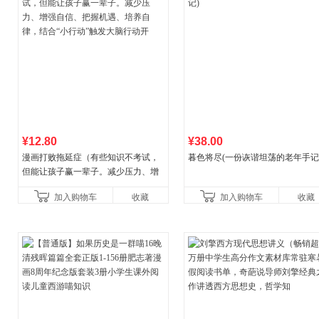
¥12.80
¥38.00
漫画打败拖延症（有些知识不考试，
暮色将尽(一份诙谐坦荡的老年手记
但能让孩子赢一辈子。减少压力、增
强自信、把握机遇、培养自律，结
加入购物车
收藏
加入购物车
收藏
合“小行动”触发大脑行动开