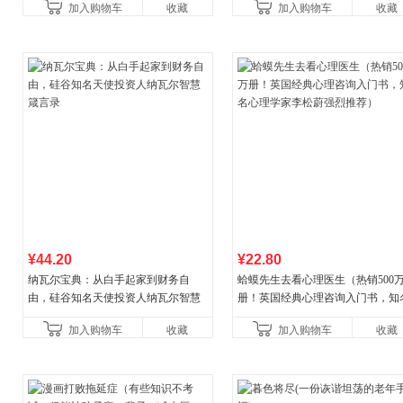
加入购物车
收藏
加入购物车
收藏
菘、张军、周黎安、王烁联
¥44.20
¥22.80
纳瓦尔宝典：从白手起家到财务自
蛤蟆先生去看心理医生（热销500
由，硅谷知名天使投资人纳瓦尔智慧
册！英国经典心理咨询入门书，知
箴言录
心理学家李松蔚强烈推荐）
加入购物车
收藏
加入购物车
收藏