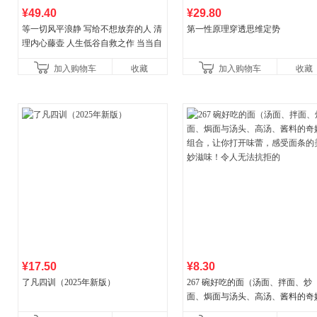
¥49.40
¥29.80
等一切风平浪静 写给不想放弃的人 清
第一性原理穿透思维定势
理内心藤壶 人生低谷自救之作 当当自
营
加入购物车
收藏
加入购物车
收藏
¥17.50
¥8.30
了凡四训（2025年新版）
267 碗好吃的面（汤面、拌面、炒
面、焗面与汤头、高汤、酱料的奇
组合，让你打开味蕾，感受面条的