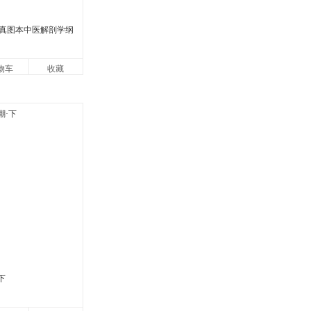
真图本中医解剖学纲
物车
收藏
下