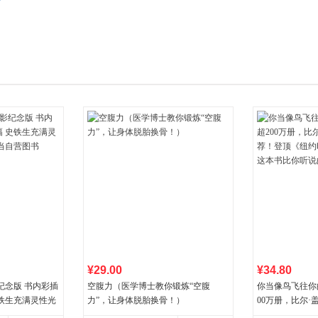
箱包皮
手表饰
运动户
汽车用
食品
手机通
数码影
电脑办
大家电
家用电
¥29.00
¥34.80
纪念版 书内彩插
空腹力（医学博士教你锻炼“空腹
你当像鸟飞往你
史铁生充满灵性光
力”，让身体脱胎换骨！）
00万册，比尔
营图书
顶《纽约时报》