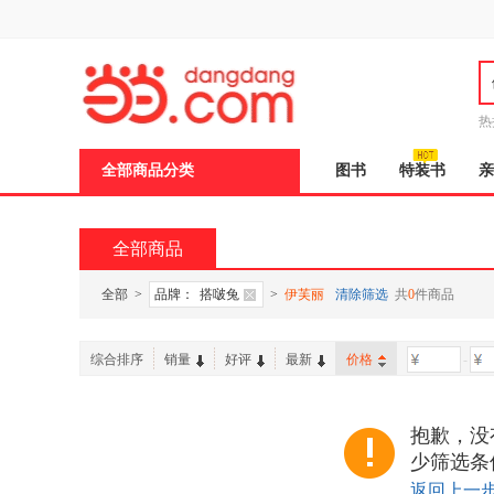
新
窗
口
打
开
无
障
热
碍
说
全部商品分类
图书
特装书
亲
明
页
面,
按
全部商品
Ctrl
加
波
全部
>
品牌：
搭啵兔
>
伊芙丽
清除筛选
共
0
件商品
浪
键
打
综合排序
销量
好评
最新
价格
-
开
导
盲
模
抱歉，没
式
少筛选条
返回上一