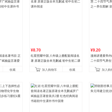
¥8.70
¥9.20
阅读名著书目 正
红星照耀中国 八年级上册配套阅读名
漫画讲透黄帝内
广斌杨益言著爱
著 原著正版全本无删减 初中生初二课
二十四节气养生
初中生课外书中
外阅读
一养生图解 皇
收藏
加入购物车
收藏
加入购