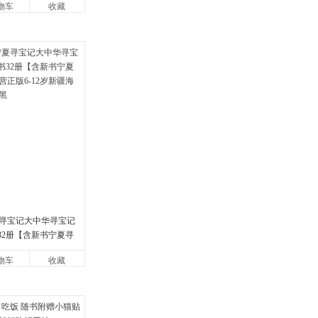
物车
收藏
寻宝记大中华寻宝记
书32册【含新书宁夏寻
版6-12岁新疆海南
物车
收藏