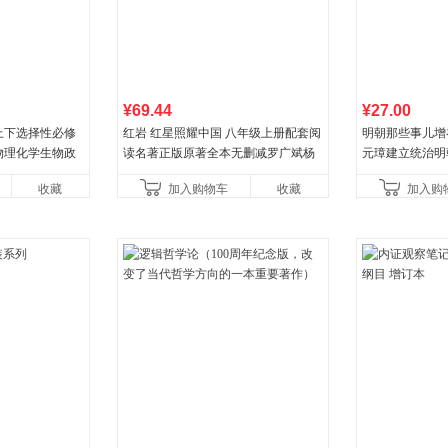
¥69.44
¥27.00
上下选择性必修
红岩 红星照耀中国 八年级上册配套阅
明朝那些事儿增补版
物理化学生物政
读名著正版原著全本无删减罗广斌杨
元璋建立统治明
步练习册狂k重点
益言著套装共2册 红色经典阅读书籍
收藏
加入购物车
收藏
加入购
初中生课外书中国青