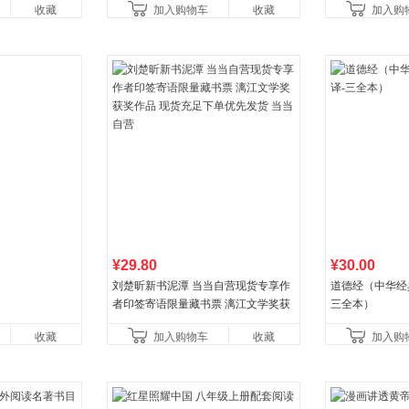
收藏
加入购物车
收藏
加入购
比你听说的还要
¥29.80
¥30.00
刘楚昕新书泥潭 当当自营现货专享作
道德经（中华经
者印签寄语限量藏书票 漓江文学奖获
三全本）
奖作品 现货充足下单优先发货 当当自
收藏
加入购物车
收藏
加入购
营