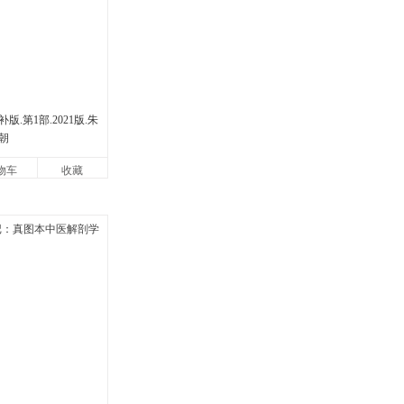
.第1部.2021版.朱
朝
物车
收藏