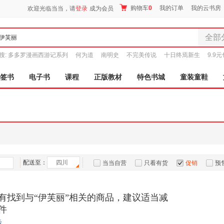
购物车
0
我的订单
我的云书房
欢迎光临当当，请
登录
成为会员
全部
全部分
搜:
多多罗漫画西游记系列
何为道
南明史
不完美传说
十日终焉新生
9.9
尾品汇
图书
签书
电子书
课程
正版教材
特色书城
童装童鞋
电子书
音像
影视
时尚美
母婴用
玩具
孕婴服
配送至：
四川
当当自营
只看有货
促销
预
童装童
家居日
有找到与“伊芙丽”相关的商品，建议适当减
家具装
件
服装
鞋
步