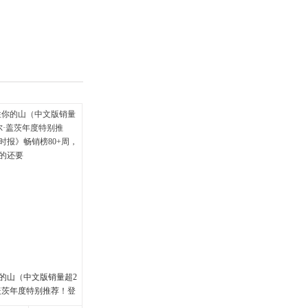
具
品
外
品
讯
音
公
器
的山（中文版销量超2
·盖茨年度特别推荐！登
畅销榜80+周，这本书