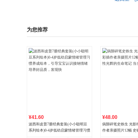
为您推荐
¥41.60
¥48.00
波西和皮普7册经典套装(小小聪明豆
病隙碎笔史铁生 光影
系列绘本)0-4岁低幼启蒙情绪管理习惯
作者亲摄照片12幅 
养成绘本，引导宝宝认识接纳情绪培
辉的生命笔记 当当自