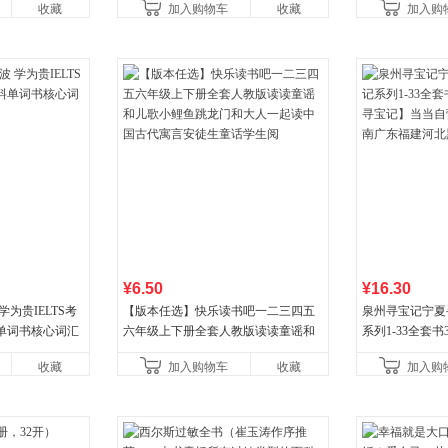
收藏
加入购物车
收藏
加入购
¥6.50
¥16.30
为贵IELTS考
【版本任选】快乐读书吧一二三四五
泉州寻宝记宁夏
单词书核心词汇
六年级上下册全套人教版读读童谣和
系列1-33全套
儿歌小鲤鱼跳龙门和大人一起读中国
宝记】当当自营正
收藏
加入购物车
收藏
加入购
古代寓言安徒生童话学生阅
广东福建河北黑