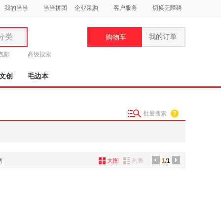
我的当当
当当拼团
企业采购
客户服务
切换无障碍
分类
我的订单
购物车
类
元包邮
高级搜索
文创
毛边本
批量搜索
妆
品
饰
售
大图
列表
1
/1
鞋
用
饰