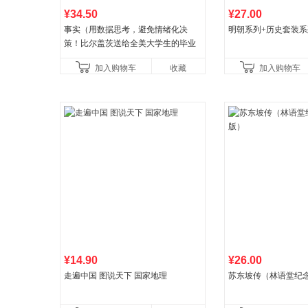
¥34.50
¥27.00
事实（用数据思考，避免情绪化决
明朝系列+历史套装系
策！比尔盖茨送给全美大学生的毕业
礼物！比尔盖茨逢人就推荐的热门大
加入购物车
收藏
加入购物车
书！）读客经管文库
¥14.90
¥26.00
走遍中国 图说天下 国家地理
苏东坡传（林语堂纪