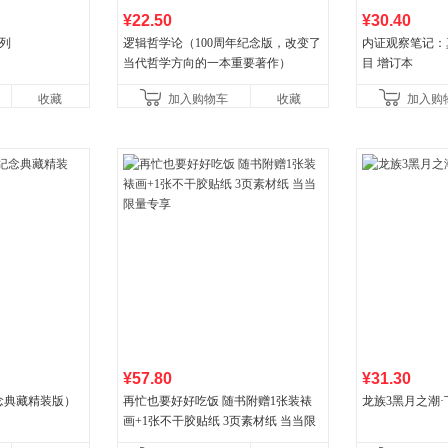
¥22.50
¥30.40
列
逻辑哲学论（100周年纪念版，改变了
内证观察笔记：
当代哲学方向的一本重要著作）
目 增订本
收藏
加入购物车
收藏
加入购
¥57.80
¥31.30
念典藏精装版）
再忙也要好好吃饭 随书附赠1张装裱
龙族3黑月之潮·
画+1张不干胶贴纸 3页素材纸 当当限
量专享