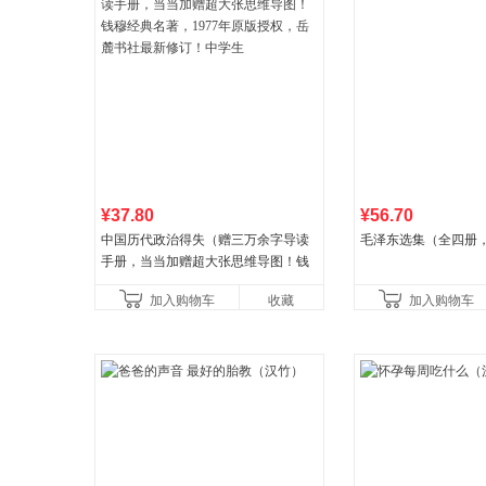
¥37.80
¥56.70
中国历代政治得失（赠三万余字导读
毛泽东选集（全四册，
手册，当当加赠超大张思维导图！钱
穆经典名著，1977年原版授权，岳麓
加入购物车
收藏
加入购物车
书社最新修订！中学生