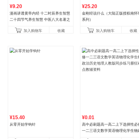
¥9.20
¥25.20
漫画讲透黄帝内经 十二时辰养生智慧
金刚经说什么（大陆正版授权南怀
二十四节气养生智慧 中医八大名著之
系列）
一养生图解 皇帝内经漫画版原版
加入购物车
收藏
加入购物车
收藏
¥15.40
¥0.01
从零开始学钩针
高中必刷题高一高二上下选择性必
一二三语文数学英语物理化学生物
治历史地理人教版同步练习册狂k