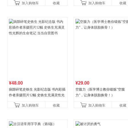
加入购物车
收藏
加入购物车
收藏
养好品质，发现快
¥48.00
¥29.00
病隙碎笔史铁生 光影纪念版 书内彩插
空腹力（医学博士教你锻炼“空腹
作者亲摄照片12幅 史铁生充满灵性光
力”，让身体脱胎换骨！）
辉的生命笔记 当当自营图书
加入购物车
收藏
加入购物车
收藏