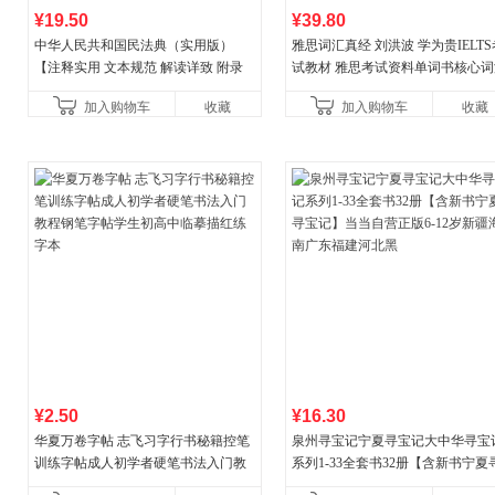
¥19.50
¥39.80
中华人民共和国民法典（实用版）
雅思词汇真经 刘洪波 学为贵IELTS
【注释实用 文本规范 解读详致 附录
试教材 雅思考试资料单词书核心词
丰富】团购电话:4001066666转6
书
加入购物车
收藏
加入购物车
收藏
¥2.50
¥16.30
华夏万卷字帖 志飞习字行书秘籍控笔
泉州寻宝记宁夏寻宝记大中华寻宝
训练字帖成人初学者硬笔书法入门教
系列1-33全套书32册【含新书宁夏
程钢笔字帖学生初高中临摹描红练字
宝记】当当自营正版6-12岁新疆海