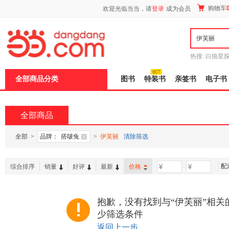
新
购物车
欢迎光临当当，请
登录
成为会员
窗
口
打
开
无
障
热搜:
白狼星
碍
师3
重建秦
说
全部商品分类
图书
特装书
亲签书
电子书
明
页
面,
按
全部商品
Ctrl
加
波
全部
>
品牌：
搭啵兔
>
伊芙丽
清除筛选
浪
键
打
配
综合排序
销量
好评
最新
价格
-
开
导
盲
模
抱歉，没有找到与“伊芙丽”相关
式
少筛选条件
返回上一步