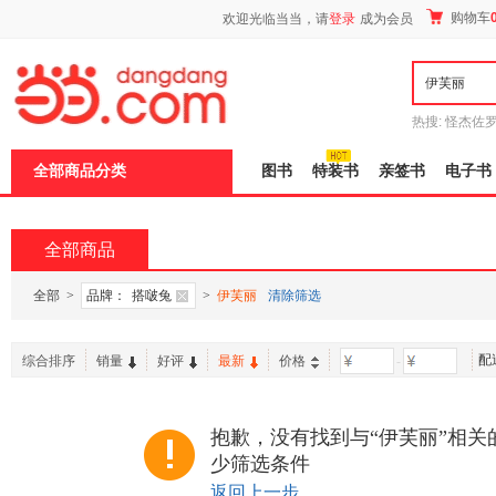
新
购物车
欢迎光临当当，请
登录
成为会员
窗
口
打
开
无
障
热搜:
怪杰佐
碍
谎
吾辈如神
说
全部商品分类
图书
特装书
亲签书
电子书
明
页
面,
按
全部商品
Ctrl
加
波
全部
>
品牌：
搭啵兔
>
伊芙丽
清除筛选
浪
键
打
配
综合排序
销量
好评
最新
价格
-
开
导
盲
模
抱歉，没有找到与“伊芙丽”相关
式
少筛选条件
返回上一步