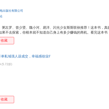
电出版社有限公司
评论
猫、粥左罗、曾少贤、魏小河、易洋、闪光少女斯斯联袂推荐！这本书，真
，如果不去探索，你根本就不知道自己身上有多少赚钱的商机。看完这本书
或许你会有意想不到的收获。 ◆ 暂时找不到心仪工作的普通人，请摆脱
收藏
的赚钱方法大公！创建自己的一人公司，让许多人赚到了自己人生的第一桶
b，或许你更适合成为自己的老板！ ◆ 下班时间做博主，副业收5位数，很多
坦白局！从头梳理新手博主如何始做自媒体，让你不上班也能体面挣钱！如
客单私域强人设成交，幸福感创业F
想靠副业实现财富自由，请翻烂这本书！ ◆ 不管你是学生党、
0
(5.72折)
收藏