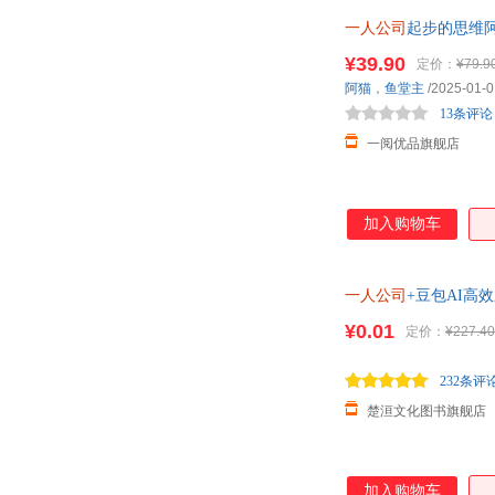
一人公司
起步的思维
¥39.90
定价：
¥79.9
阿猫
，
鱼堂主
/2025-01-0
13条评论
一阅优品旗舰店
加入购物车
一人公司
+豆包AI高
到1搭
¥0.01
定价：
¥227.40
232条评
楚洹文化图书旗舰店
加入购物车