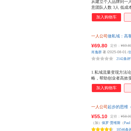
从建立个人品牌到一人公
意团队人数 3人 低成
加入购物车
一人公司
做私域：高客
队·高壁垒·高利润 =
¥69.80
定价：
¥69.8
肖逸群
著
/2025-08-01
/
2142条
1.私域流量变现方法
略，帮助创业者高效
性。 2.强人设打造
加入购物车
向，避免盲目跟风。通
提升信任感和成交率。
成就与生活自由。适
一人公司
起步的思维
式都为创业者提供了
增加收入，告别死 教
¥55.10
定价：
¥58.0
（加）
保罗·贾维斯
（
Paul
10546条