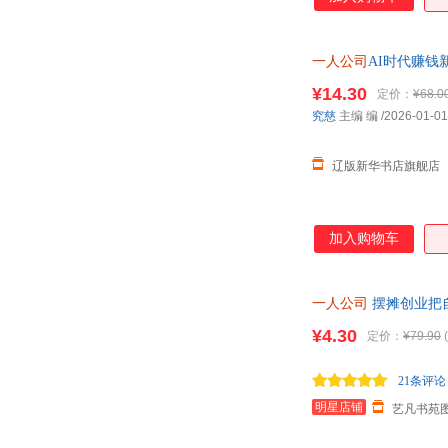
一人公司
AI时代赚钱新
¥14.30
定价：
¥68.0
究慈
主编 编
/2026-01-01
辽版新华书店旗舰店
加入购物车
一人公司
摆摊创业把
版当当自营
¥4.30
定价：
¥79.90
(
21条评论
明星店铺
艺凡书苑