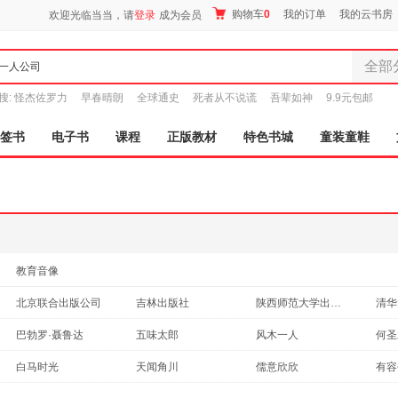
购物车
0
我的订单
我的云书房
欢迎光临当当，请
登录
成为会员
全部
全部分
搜:
怪杰佐罗力
早春晴朗
全球通史
死者从不说谎
吾辈如神
9.9元包邮
尾品汇
图书
签书
电子书
课程
正版教材
特色书城
童装童鞋
电子书
音像
影视
时尚美
母婴用
玩具
教育音像
孕婴服
北京联合出版公司
吉林出版社
陕西师范大学出版社
清华
童装童
机械工业出版社
武汉大学出版社
广东人民出版社
家居日
世界
巴勃罗·聂鲁达
五味太郎
风木一人
何圣
家具装
江苏文艺出版社
中国经济出版社
法律出版社
法比安·努瑞
村上春树
李萌
老舍
白马时光
天闻角川
儒意欣欣
有容
服装
东方出版社
古吴轩出版社
青岛出版社
人民
萧红
傅雷
多多
赵树
鞋