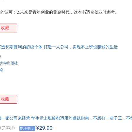
者的认可；2.未来是青年创业的黄金时代，这本书适合创业时参考。
收藏
打造长期复利的超级个体 打造一人公司，实现不上班也赚钱的生活
0
大学出版社
评论
收藏
成一家公司来经营 学生党上班族都适用的赚钱指南，不想打一辈子工，不
，做自己人生的CEO！
¥29.90
0
(7.33折)
电子书：