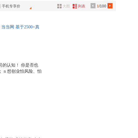
文艺出版社
电子工业出版社
季羡林
具
手机专享价
大图
列表
1
/100
印社出版社
重庆出版社
品
明
思履
人民出版社
新世界出版社
外
安
丁墨
当网 基于2500+真
品
出版社
安徽人民出版社
周啸天
滨出版社
漓江出版社
芳
尤四姐
讯
北京邮电大学出版社
民主与建设出版社
章
王晨
音
华侨出版社
中国商业出版社
任德山
公
大学出版社
云南美术出版社
龙
林希美
公司的认知！ 你是否也
上海社会科学院出版社
上海人民美术出版社
 n 想创业怕风险、怕
器
李彬
复利的希望； n 即便
摄影出版社
岳麓书社
胡八一
 你以为的一人公司是
大学出版社
燕山大学出版社
天花板。 其实，真正
豆豆
长、可复利、抗风险的赚钱
文艺出版社
上海辞书出版社
安意如
古籍出版社
科学出版社