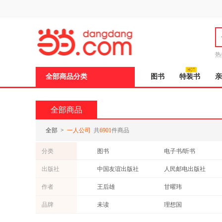
新
窗
口
打
开
无
障
热
碍
说
全部商品分类
图书
特装书
亲
明
页
面,
按
全部商品
Ctrl
加
波
全部
>
一人公司
共
6901
件商品
浪
键
分类
图书
电子书/听书
打
开
出版社
中国友谊出版社
人民邮电出版社
导
盲
北京日报出版社
台海出版社
作者
王后雄
甘曜玮
模
式
南海出版公司
上海人民出版社
那个黄同学
鲁迅
品牌
未读
理想国
湖南人民出版社
百花洲文艺出版社
梁实秋
乙一