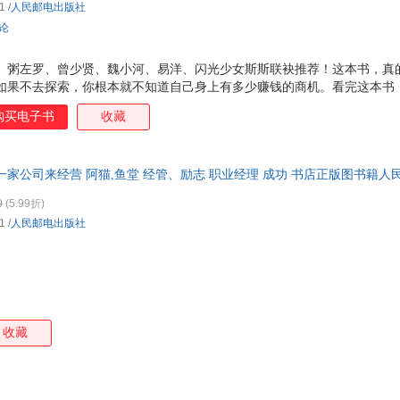
1
/
人民邮电出版社
评论
猫、粥左罗、曾少贤、魏小河、易洋、闪光少女斯斯联袂推荐！这本书，真
，如果不去探索，你根本就不知道自己身上有多少赚钱的商机。看完这本书
道，或许你会有意想不到的收获。 ◆ 暂时找不到心仪工作的普通人，请
购买电子书
收藏
通人的赚钱方法大公开！创建自己的一人公司，让许多人赚到了自己人生的
 job，或许你更适合成为自己的老板！ ◆ 下班时间做博主，副业收入5位
媒体博主坦白局！从头梳理新手博主如何开始做自媒体，让你不上班也能体
家公司来经营 阿猫,鱼堂 经管、励志 职业经理 成功 书店正版图书籍人
如果你收入有限，想靠副业实现财富自由，请翻烂这本
0
(5.99折)
1
/
人民邮电出版社
收藏