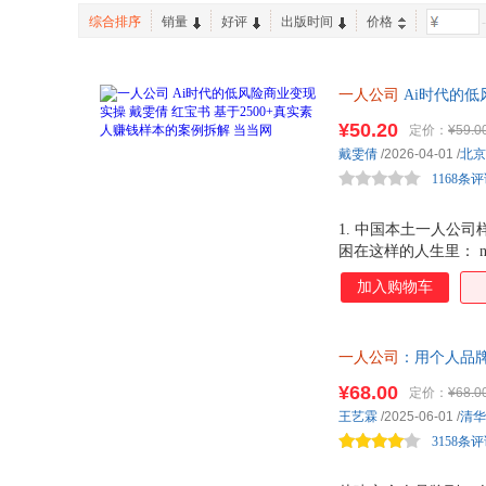
现代出版社
中国人民大学出版社
徐志摩
沃伦
综合排序
销量
好评
出版时间
价格
-
人民音乐出版社
文化发展出版社
巴菲特
纳兰性德
天津人民出版社
长江出版社
邱伟
慕容素衣
一人公司
Ai时代的低
中国石化出版社
上海科学技术文献出版社
村上康成
尼采
实素人赚钱样本的案例
红旗出版社
¥50.20
中国文联出版社
定价：
¥59.0
赵一
赵曦
戴雯倩
/2026-04-01
/
北京
广州出版社
羊城晚报出版社
新海诚
谢玲丽
1168条
人民文学出版社
天天出版社
汪曾祺
天下归元
中国少年儿童出版社
中国文史出版社
清少纳言
乔治·威尔斯
1. 中国本土一人公司
天津科技翻译出版社
四川少年儿童出版社
困在这样的人生里： 
林清玄
林海音
投入不回本、怕没人脉
北岳文艺出版社
明天出版社
加入购物车
兰晓龙
金文
已经启动一人公司，
湖南师范大学出版社
湖南美术出版社
单打独斗、累死自己，
郭建龙
辜鸿铭
的一人公司 =1 个核
海南出版社
花城出版社
第十二只猫
笛福
一人公司
：用个人品
逻辑。 2. 一本书搞定
中国青年出版社
光明日报出版社
¥68.00
定价：
¥68.0
辽宁人民出版社
长春出版社
王艺霖
/2025-06-01
/
清华
3158条