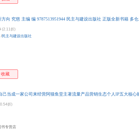
方向 究慈 主编 编 9787513951944 民主与建设出版社 正版全新书籍 多
0
(2.11折)
/
民主与建设出版社
收藏
自己当成一家公司来经营阿猫鱼堂主著流量产品营销生态个人IP五大核心
0.54折)
图书专营店