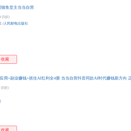
阿猫鱼堂主当当自营
0
(5折)
1
/
人民邮电出版社
收藏
效应用+副业赚钱+抓住AI红利全4册 当当自营抖音同款AI时代赚钱新方向
(0折)
论
收藏