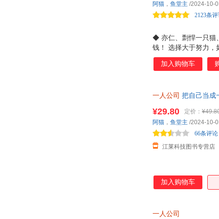
阿猫
，
鱼堂主
/2024-10-0
2123条
◆ 亦仁、剽悍一只
钱！ 选择大于努力
到适合自己的赚钱赛
加入购物车
己的CEO！ 适合普
还没找到你的dream
现了经济自由！ 自
一人公司
把自己当成一
够花，想增加收入；
¥29.80
定价：
¥49.8
阿猫
，
鱼堂主
/2024-10-0
66条评论
江莱科技图书专营店
加入购物车
一人公司