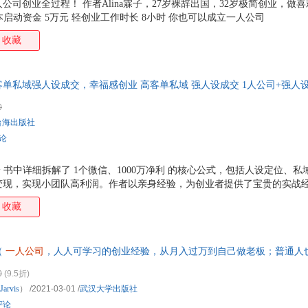
司创业全过程！ 作者Alina霖子，27岁裸辞出国，32岁极简创业，做喜
本启动资金 5万元 轻创业工作时长 8小时 你也可以成立一人公司
收藏
单私域强人设成交，幸福感创业 高客单私域 强人设成交 1人公司+强人设+
 幸福感创业
0
台海出版社
评论
论 书中详细拆解了 1个微信、1000万净利 的核心公式，包括人设定位、
变现，实现小团队高利润。作者以亲身经验，为创业者提供了宝贵的实战
技巧 作者总结了六大未来创业趋势，如 一人公司将成为主流 高客单赛道机
收藏
过 人设黄金位 人设黄金圈 人设黄金播 等模型，教会创业者如何打造强
 3.幸福感创业模式 书中倡导的 一人公司 模式，以强人设、高客单、小
合追求低风险、高变现的创业者。无论是时间自由、财务自由，还是家庭
（
一人公司
，人人可学习的创业经验，从月入过万到自己做老板；普通人
一种更可持续、更有幸福感的全新生活方式。
你节省精力和时间，打造自己的企业；超过50个专题，解答创业中的各类
0
(9.5折)
Jarvis
）
/2021-03-01
/
武汉大学出版社
评论