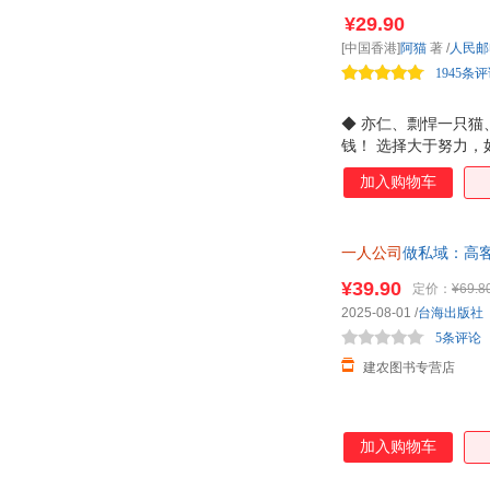
¥29.90
[中国香港]
阿猫
著
/
人民邮
1945条
◆ 亦仁、剽悍一只
钱！ 选择大于努力
合自己的赚钱赛道，
加入购物车
CEO！ 适合普通人
到你的dream jo
自由！ 自媒体博主
一人公司
做私域：高
加收；如果你收有限，
¥39.90
定价：
¥69.8
2025-08-01
/
台海出版社
5条评论
建农图书专营店
加入购物车