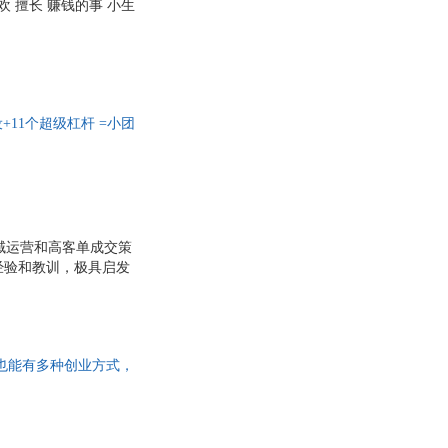
欢 擅长 赚钱的事 小生
11个超级杠杆 =小团
私域运营和高客单成交策
经验和教训，极具启发
会 等，为读者指明方
人设，吸引精准客户，
团队为核心，兼顾事业
与事业的平衡，这种模
也能有多种创业方式，
疑难问题！