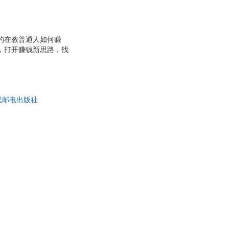
的在教普通人如何赚
，打开赚钱新思路，找
摆脱打工人思维，做自
第一桶金。如果你现在
数，很多人用这种方法实
面挣钱！如果你工资不
民邮电出版社