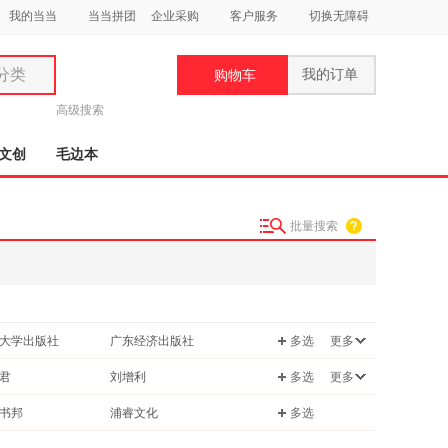
我的当当
当当拼团
企业采购
客户服务
切换无障碍
分类
我的订单
购物车
类
高级搜索
文创
毛边本
批量搜索
妆
品
饰
大学出版社
广东经济出版社
多选
更多
鞋
用
图书出版公司
国际文化出版公司
君
刘增利
多选
更多
饰
北京理工大学出版社
万卷出版公司
朱自清
书邦
浦睿文化
多选
交通出版社
化学工业出版社
理
郁达夫