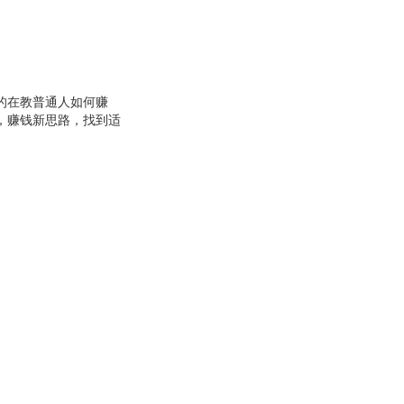
的在教普通人如何赚
，赚钱新思路，找到适
工人思维，做自己的
金。如果你现在还没找
人用这种方法实现了经济
果你工资不够花，想增