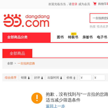
新
购物车
欢迎光临当当，请
登录
成为会员
窗
口
打
开
无
障
热搜:
怪杰佐
碍
谎
吾辈如神
说
全部商品分类
图书
特装书
亲签书
电子书
明
页
面,
按
全部商品
Ctrl
加
波
全部
>
一古拉的岔路
浪
键
打
综合排序
销量
好评
出版时间
价格
-
开
导
盲
模
抱歉，没有找到与“一古拉的岔路
式
适当减少筛选条件
返回上一步