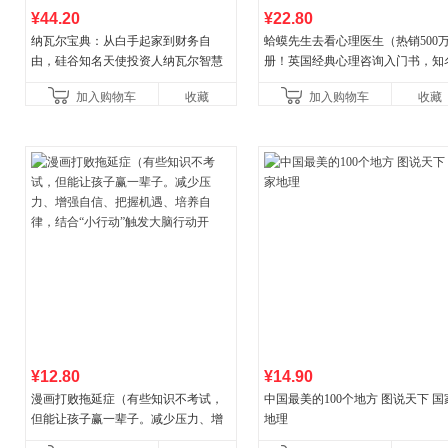
¥44.20
¥22.80
纳瓦尔宝典：从白手起家到财务自
蛤蟆先生去看心理医生（热销500
由，硅谷知名天使投资人纳瓦尔智慧
册！英国经典心理咨询入门书，知
箴言录
心理学家李松蔚强烈推荐）
加入购物车
收藏
加入购物车
收藏
¥12.80
¥14.90
漫画打败拖延症（有些知识不考试，
中国最美的100个地方 图说天下 国
但能让孩子赢一辈子。减少压力、增
地理
强自信、把握机遇、培养自律，结