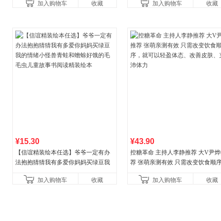
加入购物车
收藏
加入购物车
收藏
合“小行动”触发大脑行动开
¥15.30
¥43.90
【信谊精装绘本任选】爷爷一定有办
控糖革命 主持人李静推荐 大V尹
法抱抱猜猜我有多爱你妈妈买绿豆我
荐 张萌亲测有效 只需改变饮食顺
的情绪小怪兽青蛙和蟾蜍好饿的毛毛
就可以轻盈体态、改善皮肤、充沛
加入购物车
收藏
加入购物车
收藏
虫儿童故事书阅读精装绘本
力