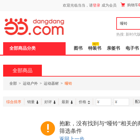
新
购物车
欢迎光临当当，请
登录
成为会员
窗
口
打
开
无
障
热搜:
新时代
碍
有兽焉全集
说
全部商品分类
图书
特装书
亲签书
电子书
明
页
面,
按
全部商品
Ctrl
加
波
全部
>
运动户外
>
运动器材
>
哑铃
浪
键
打
配
综合排序
销量
好评
最新
价格
-
开
导
盲
模
抱歉，没有找到与“哑铃”相关的
式
筛选条件
返回上一步