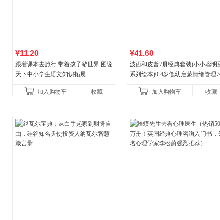
¥11.20
¥41.60
跟着课本去旅行 带着孩子游世界 图说
波西和皮普7册经典套装(小小聪明
天下中小学生语文知识拓展
系列绘本)0-4岁低幼启蒙情绪管理
养成绘本，引导宝宝认识接纳情绪
加入购物车
收藏
加入购物车
收藏
养好品质，发现快