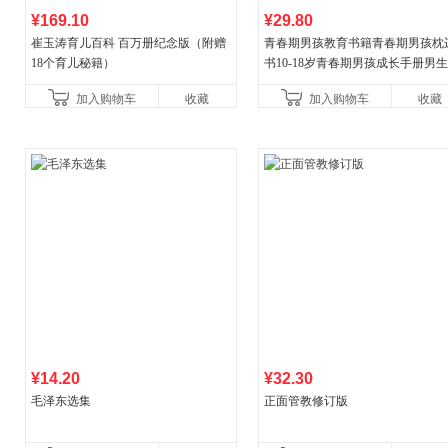
¥169.10
¥29.80
崔玉涛育儿百科 百万册纪念版（附赠
青春期男孩教育书籍青春期男孩枕
18个育儿秘籍）
书10-18岁青春期男孩成长手册男
逆期非暴力家庭教育父母心理学性
加入购物车
收藏
加入购物车
收藏
育书
¥14.20
¥32.30
毛泽东选集
正面管教修订版