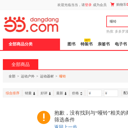
新
购物车
欢迎光临当当，请
登录
成为会员
窗
口
打
开
无
障
热搜:
多多罗
碍
传说
十日终
说
全部商品分类
图书
特装书
亲签书
电子书
明
页
面,
按
全部商品
Ctrl
加
波
全部
>
运动户外
>
运动器材
>
哑铃
浪
键
打
配
综合排序
销量
好评
最新
价格
-
开
导
盲
模
抱歉，没有找到与“哑铃”相关的
式
筛选条件
返回上一步