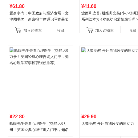
¥61.80
¥41.60
置身事内：中国政府与经济发展（文
波西和皮普7册经典套装(小小聪明
津图书奖、新京报年度通识写作获奖
系列绘本)0-4岁低幼启蒙情绪管理
作品，罗永浩、罗振宇、何帆、刘格
养成绘本，引导宝宝认识接纳情绪
加入购物车
收藏
加入购物车
收藏
菘、张军、周黎安、王烁联
养好品质，发现快
¥22.80
¥29.90
蛤蟆先生去看心理医生（热销500万
认知觉醒 开启自我改变的原动力
册！英国经典心理咨询入门书，知名
心理学家李松蔚强烈推荐）