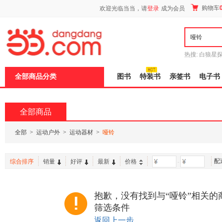
新
购物车
欢迎光临当当，请
登录
成为会员
窗
口
打
开
无
障
热搜:
白狼星
碍
师3
重建秦
说
全部商品分类
图书
特装书
亲签书
电子书
明
页
面,
按
全部商品
Ctrl
加
波
全部
>
运动户外
>
运动器材
>
哑铃
浪
键
打
配
综合排序
销量
好评
最新
价格
-
开
导
盲
模
抱歉，没有找到与“哑铃”相关的
式
筛选条件
返回上一步