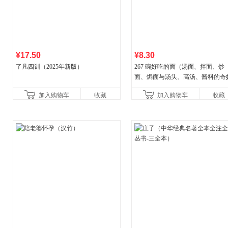
¥17.50
¥8.30
了凡四训（2025年新版）
267 碗好吃的面（汤面、拌面、炒
面、焗面与汤头、高汤、酱料的奇
组合，让你打开味蕾，感受面条的
加入购物车
收藏
加入购物车
收藏
妙滋味！令人无法抗拒的