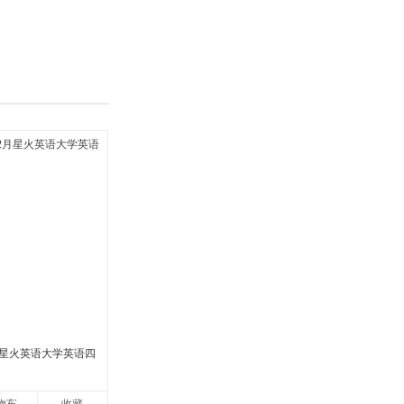
具
品
外
品
讯
音
公
器
2月星火英语大学英语四