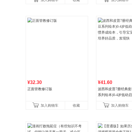
加入购物车
收藏
加入购物车
¥32.30
¥41.60
正面管教修订版
波西和皮普7册经典套
系列绘本)0-4岁低幼
养成绘本，引导宝宝
加入购物车
收藏
加入购物车
养好品质，发现快