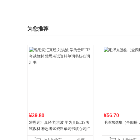
为您推荐
¥39.80
¥56.70
雅思词汇真经 刘洪波 学为贵IELTS考
毛泽东选集（全四册，
试教材 雅思考试资料单词书核心词汇
书