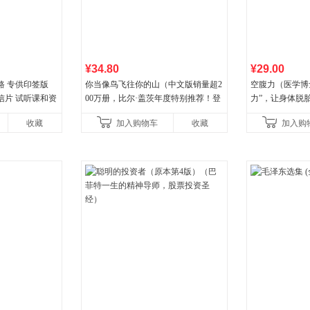
¥34.80
¥29.00
路 专供印签版
你当像鸟飞往你的山（中文版销量超2
空腹力（医学博
信片 试听课和资
00万册，比尔·盖茨年度特别推荐！登
力”，让身体脱
顶《纽约时报》畅销榜80+周，这本书
收藏
加入购物车
收藏
加入购
比你听说的还要