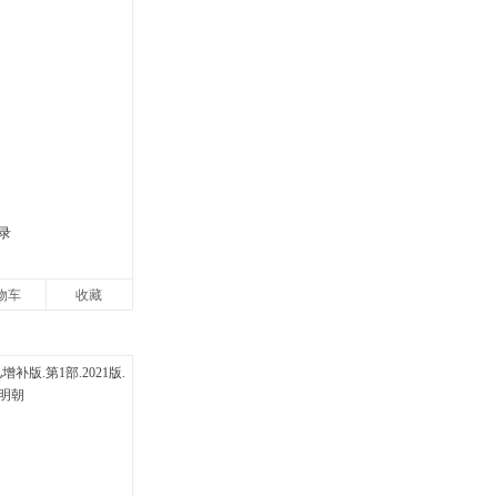
录
物车
收藏