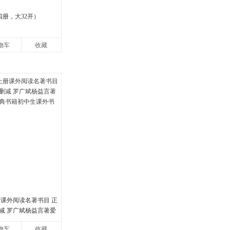
四册，大32开）
物车
收藏
册课外阅读名著书目 正
减 罗广斌杨益言著爱
书籍初中生课外书中
物车
收藏