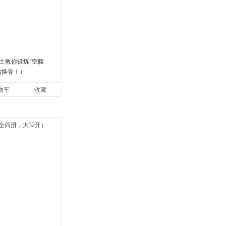
士教你锻炼“空腹
胎换骨！）
物车
收藏