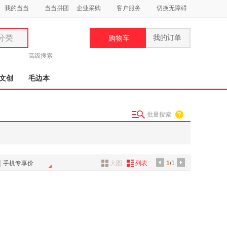
我的当当
当当拼团
企业采购
客户服务
切换无障碍
分类
我的订单
购物车
类
高级搜索
文创
毛边本
批量搜索
妆
品
饰
手机专享价
大图
列表
1
/1
鞋
用
饰