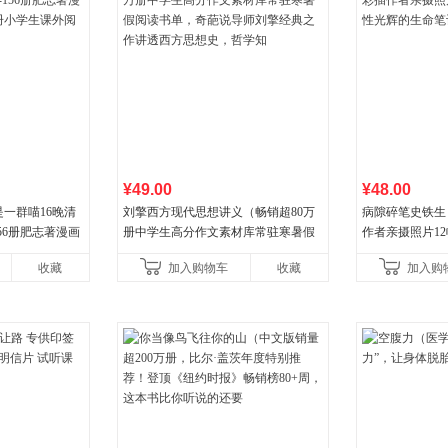
¥49.00
¥48.00
一群喵16晚清
刘擎西方现代思想讲义（畅销超80万
病隙碎笔史铁生
56册肥志著漫画
册中学生高分作文素材库常驻寒暑假
作者亲摄照片1
小学生课外阅读
阅读书单，奇葩说导师刘擎经典之作
辉的生命笔记 
收藏
加入购物车
收藏
加入购
讲透西方思想史，哲学知