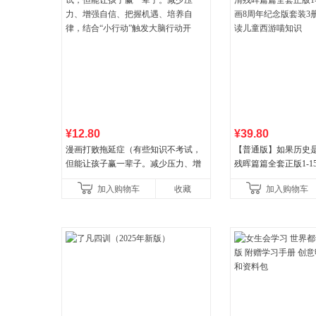
¥12.80
¥39.80
漫画打败拖延症（有些知识不考试，
【普通版】如果历史是
但能让孩子赢一辈子。减少压力、增
残晖篇篇全套正版1-1
强自信、把握机遇、培养自律，结
8周年纪念版套装3册
加入购物车
收藏
加入购物车
合“小行动”触发大脑行动开
儿童西游喵知识