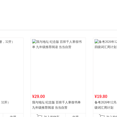
箱包皮
手表饰
运动户
汽车用
食品
手机通
数码影
电脑办
大家电
家用电
¥29.00
¥19.80
32开）
我与地坛 纪念版 百班千人寒假书单
备考2026年1
九年级推荐阅读 当当自营
级词汇周计划