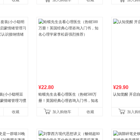
收藏
加入购物车
收藏
加入购
¥22.80
¥29.90
装(小小聪明豆
蛤蟆先生去看心理医生（热销500万
认知觉醒 开启
启蒙情绪管理习惯
册！英国经典心理咨询入门书，知名
认识接纳情绪培
心理学家李松蔚强烈推荐）
收藏
加入购物车
收藏
加入购