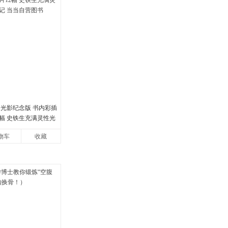
 光影纪念版 书内彩插
2幅 史铁生充满灵性光
当当自营图书
物车
收藏