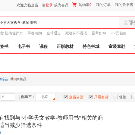
购物车
0
我的订单
我的云书房
欢迎光临当当，请
登录
成为会员
全部
全部分
搜:
怪杰佐罗力
早春晴朗
全球通史
死者从不说谎
吾辈如神
9.9元包邮
尾品汇
图书
签书
电子书
课程
正版教材
特色书城
童装童鞋
电子书
音像
影视
时尚美
除筛选
共
0
件商品
母婴用
玩具
配送至：
北京
孕婴服
当当自营
只看有货
促销
童装童
特卖
预售
入驻商家
家居日
有找到与“小学天文教学-教师用书”相关的商
家具装
适当减少筛选条件
服装
步
鞋