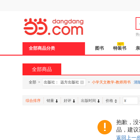
新
窗
口
打
开
无
障
热
碍
说
全部商品分类
图书
特装书
亲
明
页
面,
按
全部商品
Ctrl
加
波
全部
>
出版社：
远方出版社
>
小学天文教学-教师用书
清
浪
键
打
综合排序
销量
好评
出版时间
价格
-
开
导
盲
模
抱歉，没
式
品，建议
返回上一