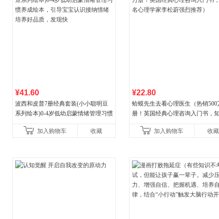
¥41.60
¥22.80
波西和皮普7册经典套装(小小聪明豆
蛤蟆先生去看心理医生（热销500
系列绘本)0-4岁低幼启蒙情绪管理习惯
册！英国经典心理咨询入门书，
养成绘本，引导宝宝认识接纳情绪培
心理学家李松蔚强烈推荐）
加入购物车
收藏
加入购物车
收藏
养好品质，发现快