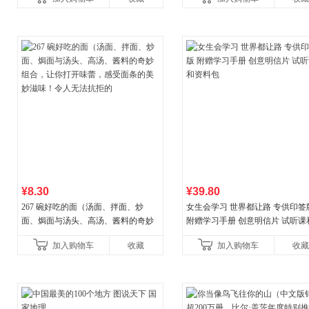
权益
¥8.30
¥39.80
267 碗好吃的面（汤面、拌面、炒
女生会学习 世界都让路 专供印签
面、焗面与汤头、高汤、酱料的奇妙
附赠学习手册 创意明信片 试听课
组合，让你打开味蕾，感受面条的美
料包
加入购物车
收藏
加入购物车
收藏
妙滋味！令人无法抗拒的