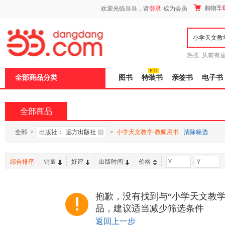
新
购物车
欢迎光临当当，请
登录
成为会员
窗
口
打
开
无
障
热搜:
从前有
碍
五种时间
9
说
全部商品分类
图书
特装书
亲签书
电子书
明
页
面,
按
全部商品
Ctrl
加
波
全部
>
出版社：
远方出版社
>
小学天文教学-教师用书
清除筛选
浪
键
打
综合排序
销量
好评
出版时间
价格
-
开
导
盲
模
抱歉，没有找到与“小学天文教学
式
品，建议适当减少筛选条件
返回上一步