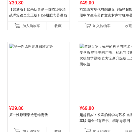
¥39.80
¥49.00
【普通版】如果历史是一群喵16晚清
刘擎西方现代思想讲义（畅销超8
残晖篇篇全套正版1-156册肥志著漫画
册中学生高分作文素材库常驻寒
8周年纪念版套装3册小学生课外阅读
阅读书单，奇葩说导师刘擎经典
加入购物车
收藏
加入购物车
收藏
儿童西游喵知识
讲透西方思想史，哲学知
¥29.80
¥69.80
第一性原理穿透思维定势
超越百岁：长寿的科学与艺术 当
享版 赠全书有声书、精彩导读图
操教学视频 官方全新升级版 三大
加入购物车
收藏
加入购物车
收藏