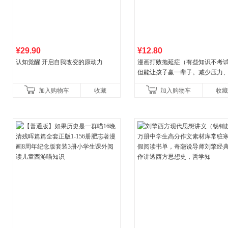
¥29.90
¥12.80
认知觉醒 开启自我改变的原动力
漫画打败拖延症（有些知识不考
但能让孩子赢一辈子。减少压力
强自信、把握机遇、培养自律，
加入购物车
收藏
加入购物车
收藏
合“小行动”触发大脑行动开