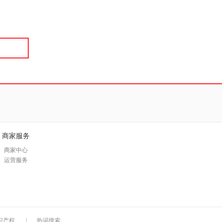
具
品
外
品
讯
音
公
器
商家服务
商家中心
运营服务
识产权
|
热词搜索