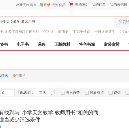
购物车
0
我的订单
我的云书房
欢迎光临当当，请
登录
成为会员
全部
全部分
搜:
多多罗漫画西游记系列
何为道
南明史
不完美传说
十日终焉新生
9.9
尾品汇
图书
签书
电子书
课程
正版教材
特色书城
童装童鞋
电子书
音像
影视
时尚美
除筛选
共
0
件商品
母婴用
玩具
配送至：
重庆
孕婴服
当当自营
只看有货
促销
童装童
特卖
预售
入驻商家
家居日
有找到与“小学天文教学-教师用书”相关的商
家具装
适当减少筛选条件
服装
步
鞋