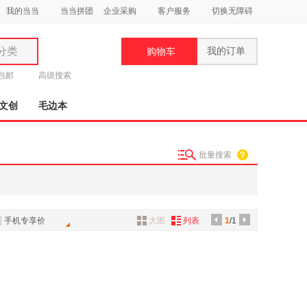
我的当当
当当拼团
企业采购
客户服务
切换无障碍
分类
我的订单
购物车
类
元包邮
高级搜索
文创
毛边本
批量搜索
妆
品
饰
手机专享价
大图
列表
1
/1
鞋
用
饰