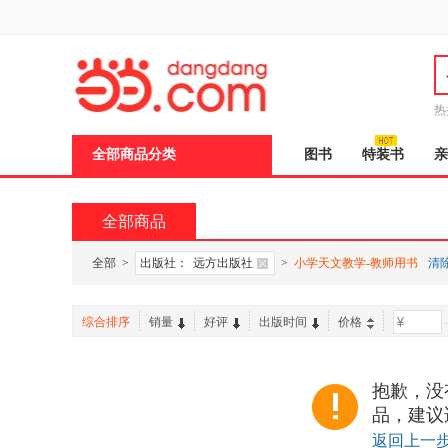
新
窗
口
打
开
无
障
热
碍
说
全部商品分类
图书
特装书
亲
明
页
面,
按
全部商品
Ctrl
加
波
全部
>
出版社：
远方出版社
>
小学天文教学-教师用书
清
浪
键
打
综合排序
销量
好评
出版时间
价格
-
开
导
盲
模
抱歉，没
式
品，建议
返回上一