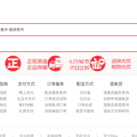
箱包皮
手表饰
运动户
汽车用
食品
手机通
数码影
电脑办
大家电
家用电
指南
支付方式
订单服务
配送方式
退换货
流程
网上支付
配送服务查询
当日递
退换货服务查询
制度
礼品卡支付
订单状态说明
次日达
自助申请退换货
协议
银行转账
自助取消订单
订单自提
退换货进度查询
优惠
礼券支付
自助修改订单
验货与签收
退款方式和时间
联盟
|
当当招商
|
机构销售
|
手机当当
|
官方Blog
|
知