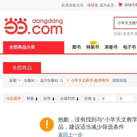
新
购物车
欢迎光临当当，请
登录
成为会员
窗
口
打
开
无
障
热搜:
多多罗
碍
传说
十日终
说
全部商品分类
图书
特装书
亲签书
电子书
明
页
面,
按
全部商品
Ctrl
加
波
全部
>
出版社：
远方出版社
>
小学天文教学-教师用书
清除筛选
浪
键
打
综合排序
销量
好评
出版时间
价格
-
开
导
盲
模
抱歉，没有找到与“小学天文教学
式
品，建议适当减少筛选条件
返回上一步