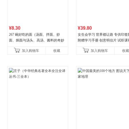
¥8.30
¥39.80
267 碗好吃的面（汤面、拌面、炒
女生会学习 世界都让路 专供印签
面、焗面与汤头、高汤、酱料的奇妙
附赠学习手册 创意明信片 试听课
组合，让你打开味蕾，感受面条的美
料包
加入购物车
收藏
加入购物车
收藏
妙滋味！令人无法抗拒的