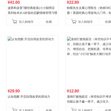
¥41.60
¥22.80
波西和皮普7册经典套装(小小聪明豆
蛤蟆先生去看心理医生（热销500
系列绘本)0-4岁低幼启蒙情绪管理习惯
册！英国经典心理咨询入门书，
养成绘本，引导宝宝认识接纳情绪培
心理学家李松蔚强烈推荐）
加入购物车
收藏
加入购物车
收藏
养好品质，发现快
¥29.90
¥12.80
认知觉醒 开启自我改变的原动力
漫画打败拖延症（有些知识不考
但能让孩子赢一辈子。减少压力
强自信、把握机遇、培养自律，
加入购物车
收藏
加入购物车
收藏