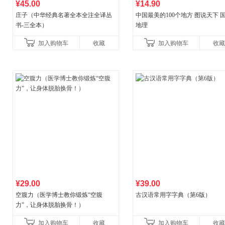
¥45.00
¥14.90
庄子（中华经典名著全本全注全译丛
中国最美的100个地方 图说天下 
书-三全本）
地理
加入购物车
收藏
加入购物车
收藏
¥29.00
¥39.00
空腹力（医学博士教你锻炼“空腹
古汉语常用字字典（第6版）
力”，让身体脱胎换骨！）
加入购物车
收藏
加入购物车
收藏