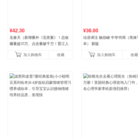
¥42.30
¥36.00
见春天（新增番外《见答案》！总收
论语译注 杨伯峻 中华书局（简体
藏量超35万、点击量破千万！晋江人
本） 新版
气作者 纵虎嗅花 催泪之作！）
加入购物车
收藏
加入购物车
收藏