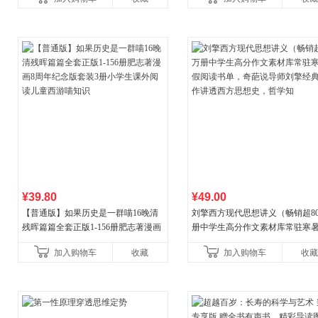
合“小行动”触发大脑行动开
¥39.80
¥49.00
【普通版】如果历史是一群喵16晚清
刘擎西方现代思想讲义（畅销超8
残晖篇篇全套正版1-156册肥志著漫画
册中学生高分作文素材库常驻寒
8周年纪念版套装3册小学生课外阅读
阅读书单，奇葩说导师刘擎经典
加入购物车
收藏
加入购物车
收藏
儿童西游喵知识
讲透西方思想史，哲学知