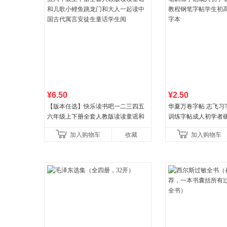
¥6.50
¥2.50
【版本任选】快乐读书吧一二三四五
华夏万卷字帖 志飞习
六年级上下册全套人教版读读童谣和
训练字帖成人初学者
儿歌小鲤鱼跳龙门和大人一起读中国
程钢笔字帖学生初高
加入购物车
收藏
加入购物车
古代寓言安徒生童话学生阅
本