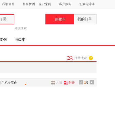
我的当当
当当拼团
企业采购
客户服务
切换无障碍
分类
我的订单
购物车
类
高级搜索
文创
毛边本
批量搜索
妆
品
饰
手机专享价
大图
列表
1
/1
鞋
用
饰