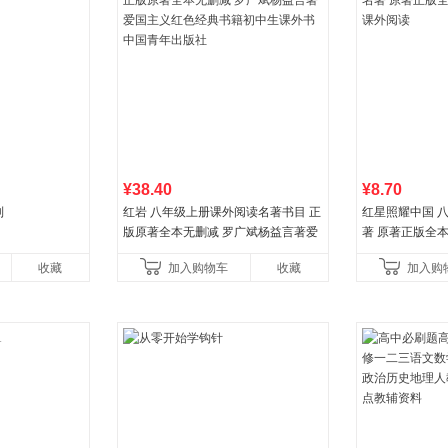
¥38.40
¥8.70
列
红岩 八年级上册课外阅读名著书目 正
红星照耀中国 
版原著全本无删减 罗广斌杨益言著爱
著 原著正版全
国主义红色经典书籍初中生课外书中
外阅读
收藏
加入购物车
收藏
加入购
国青年出版社