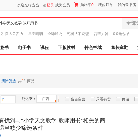
购物车
0
我的订单
我的云书房
欢迎光临当当，请
登录
成为会员
全部
全部分
搜:
怪杰佐罗力
早春晴朗
全球通史
死者从不说谎
吾辈如神
9.9元包邮
尾品汇
图书
签书
电子书
课程
正版教材
特色书城
童装童鞋
电子书
音像
影视
时尚美
清除筛选
共
0
件商品
母婴用
玩具
配送至：
广西
孕婴服
当当自营
只看有货
促销
童装童
特卖
预售
入驻商家
家居日
有找到与“小学天文教学-教师用书”相关的商
家具装
适当减少筛选条件
服装
步
鞋