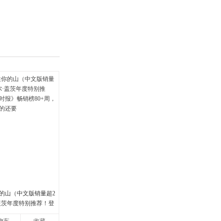
具
品
外
品
讯
音
公
器
的山（中文版销量超2
·盖茨年度特别推荐！登
畅销榜80+周，这本书