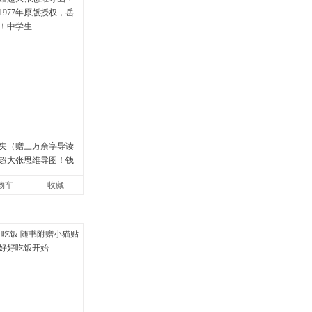
失（赠三万余字导读
超大张思维导图！钱
77年原版授权，岳麓
物车
收藏
中学生