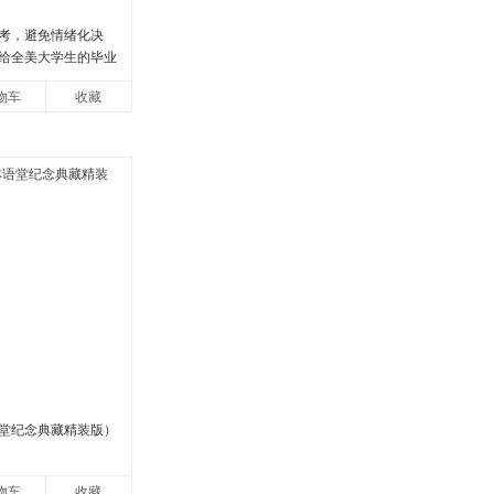
考，避免情绪化决
给全美大学生的毕业
逢人就推荐的热门大
物车
收藏
文库
堂纪念典藏精装版）
物车
收藏