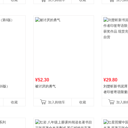
收藏
加入购物车
收藏
加入购
比你听说的还要
¥52.30
¥29.80
6版）
被讨厌的勇气
刘楚昕新书泥潭
者印签寄语限量
奖作品 现货充
收藏
加入购物车
收藏
加入购
营