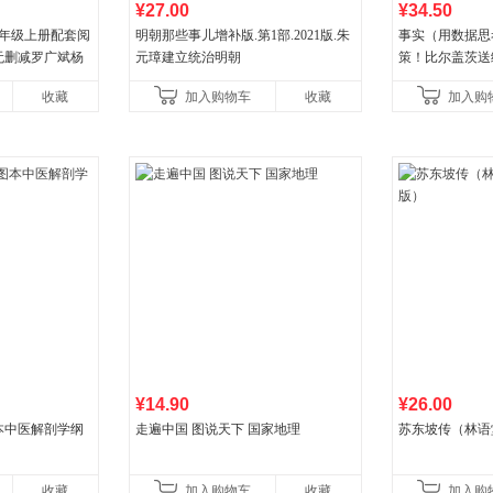
¥27.00
¥34.50
八年级上册配套阅
明朝那些事儿增补版.第1部.2021版.朱
事实（用数据思
无删减罗广斌杨
元璋建立统治明朝
策！比尔盖茨送
色经典阅读书籍
礼物！比尔盖茨
收藏
加入购物车
收藏
加入购
书！）读客经管
¥14.90
¥26.00
本中医解剖学纲
走遍中国 图说天下 国家地理
苏东坡传（林语
收藏
加入购物车
收藏
加入购