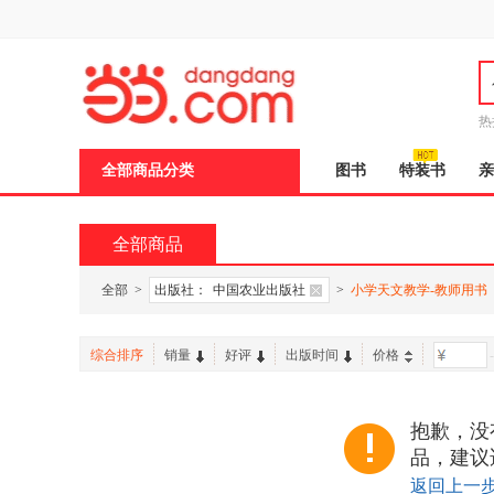
新
窗
口
打
开
无
障
热
碍
说
全部商品分类
图书
特装书
亲
明
页
面,
按
全部商品
Ctrl
加
波
全部
>
出版社：
中国农业出版社
>
小学天文教学-教师用书
浪
键
打
综合排序
销量
好评
出版时间
价格
-
开
导
盲
模
抱歉，没
式
品，建议
返回上一