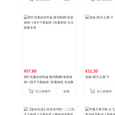
¥57.80
¥31.30
再忙也要好好吃饭 随书附赠1张装裱
龙族3黑月之潮·下
画+1张不干胶贴纸 3页素材纸 当当限
量专享
加入购物车
收藏
加入购物车