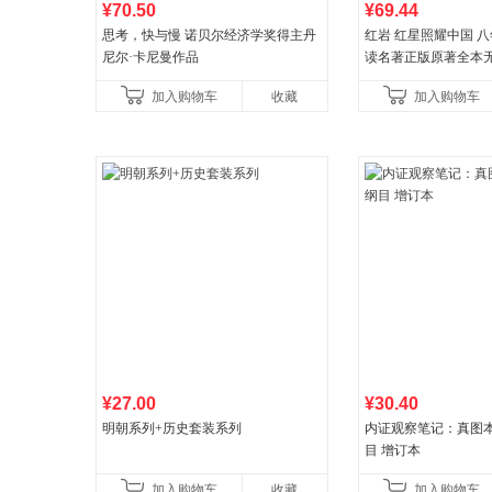
¥70.50
¥69.44
思考，快与慢 诺贝尔经济学奖得主丹
红岩 红星照耀中国 
尼尔·卡尼曼作品
读名著正版原著全本
益言著套装共2册 红
加入购物车
收藏
加入购物车
初中生课外书中国青
¥27.00
¥30.40
明朝系列+历史套装系列
内证观察笔记：真图
目 增订本
加入购物车
收藏
加入购物车