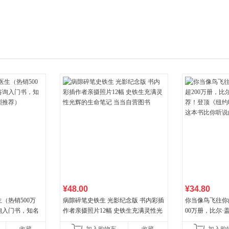
箱包皮
手表饰
运动户
汽车用
食品
手机通
数码影
电脑办
大家电
家用电
¥48.00
¥34.80
（热销500万
病隙碎笔史铁生 光影纪念版 书内彩插
你当像鸟飞往你
询入门书，知名
作者亲摄照片12幅 史铁生充满灵性光
00万册，比尔
推荐）
辉的生命笔记 当当自营图书
顶《纽约时报》