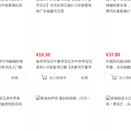
¥16.30
¥37.80
字行书秘籍控笔
泉州寻宝记宁夏寻宝记大中华寻宝记
中国历代政治得
硬笔书法入门教
系列1-33全套书32册【含新书宁夏寻
手册，当当加赠
中临摹描红练字
宝记】当当自营正版6-12岁新疆海南
穆经典名著，19
收藏
加入购物车
收藏
加入购
广东福建河北黑
书社最新修订！