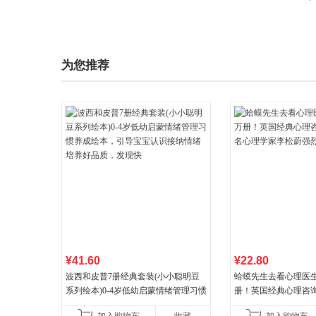
为您推荐
¥41.60
¥22.80
波西和皮普7册经典套装(小小聪明豆
蛤蟆先生去看心理医生
系列绘本)0-4岁低幼启蒙情绪管理习惯
册！英国经典心理咨
养成绘本，引导宝宝认识接纳情绪培
心理学家李松蔚强烈