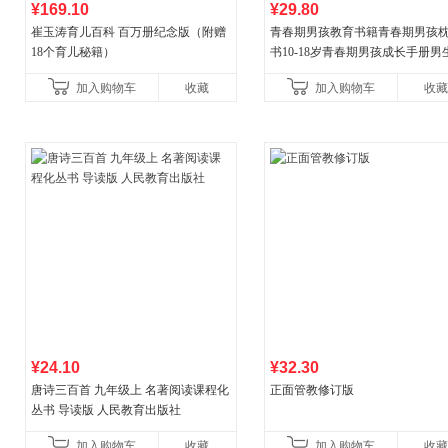
¥169.10
¥29.80
崔玉涛育儿百科 百万册纪念版（附赠
青春期男孩教育书籍青春期男孩
18个育儿秘籍）
书10-18岁青春期男孩成长手册男
逆期非暴力家庭教育父母心理学
加入购物车
收藏
加入购物车
收藏
育书
¥24.10
¥32.30
唐诗三百首 九年级上 名著阅读课程化
正面管教修订版
丛书 导读版 人民教育出版社
加入购物车
收藏
加入购物车
收藏