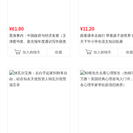
¥61.80
¥11.20
置身事内：中国政府与经济发展（文
跟着课本去旅行 带着孩子游世界 
津图书奖、新京报年度通识写作获奖
天下中小学生语文知识拓展
作品，罗永浩、罗振宇、何帆、刘格
加入购物车
收藏
加入购物车
收藏
菘、张军、周黎安、王烁联