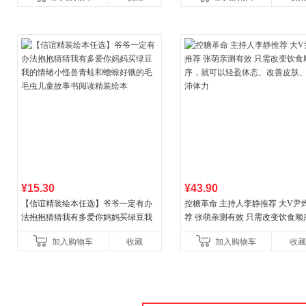
合“小行动”触发大脑行动开
¥15.30
¥43.90
【信谊精装绘本任选】爷爷一定有办
控糖革命 主持人李静推荐 大V尹
法抱抱猜猜我有多爱你妈妈买绿豆我
荐 张萌亲测有效 只需改变饮食顺
的情绪小怪兽青蛙和蟾蜍好饿的毛毛
就可以轻盈体态、改善皮肤、充
加入购物车
收藏
加入购物车
收藏
虫儿童故事书阅读精装绘本
力