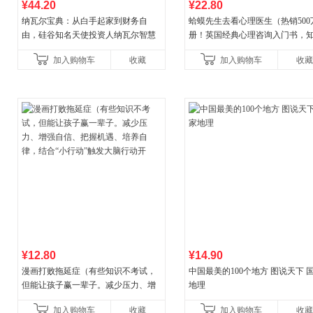
¥44.20
¥22.80
纳瓦尔宝典：从白手起家到财务自
蛤蟆先生去看心理医生（热销500
由，硅谷知名天使投资人纳瓦尔智慧
册！英国经典心理咨询入门书，
箴言录
心理学家李松蔚强烈推荐）
加入购物车
收藏
加入购物车
收藏
¥12.80
¥14.90
漫画打败拖延症（有些知识不考试，
中国最美的100个地方 图说天下 
但能让孩子赢一辈子。减少压力、增
地理
强自信、把握机遇、培养自律，结
加入购物车
收藏
加入购物车
收藏