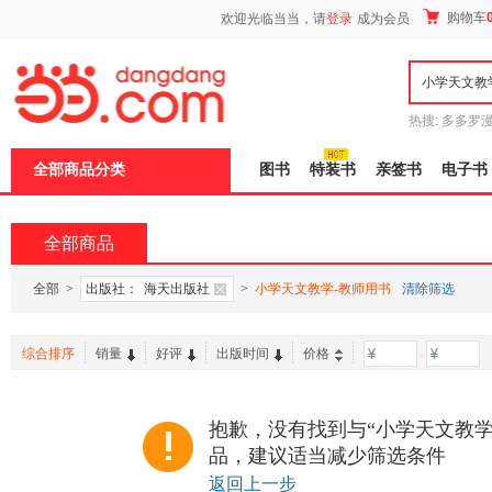
新
购物车
欢迎光临当当，请
登录
成为会员
窗
口
打
开
无
障
热搜:
多多罗
碍
传说
十日终
说
全部商品分类
图书
特装书
亲签书
电子书
明
页
面,
按
全部商品
Ctrl
加
波
全部
>
出版社：
海天出版社
>
小学天文教学-教师用书
清除筛选
浪
键
打
综合排序
销量
好评
出版时间
价格
-
开
导
盲
模
抱歉，没有找到与“小学天文教学
式
品，建议适当减少筛选条件
返回上一步