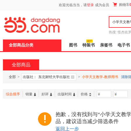
新
购物车
欢迎光临当当，请
登录
成为会员
窗
口
打
开
无
障
热搜:
怪杰佐
碍
谎
吾辈如神
说
全部商品分类
图书
特装书
亲签书
电子书
明
页
面,
按
全部商品
Ctrl
加
波
全部
>
出版社：
东北财经大学出版社
>
小学天文教学-教师用书
清除
浪
键
打
综合排序
销量
好评
出版时间
价格
-
开
导
盲
模
抱歉，没有找到与“小学天文教学
式
品，建议适当减少筛选条件
返回上一步