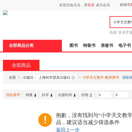
新
购物车
欢迎光临当当，请
登录
成为会员
窗
口
打
开
无
障
热搜:
多多罗
碍
传说
十日终
说
全部商品分类
图书
特装书
亲签书
电子书
明
页
面,
按
全部商品
Ctrl
加
波
全部
>
出版社：
上海科学普及出版社
>
小学天文教学-教师用书
清除
浪
键
打
综合排序
销量
好评
出版时间
价格
-
开
导
盲
模
抱歉，没有找到与“小学天文教学
式
品，建议适当减少筛选条件
返回上一步