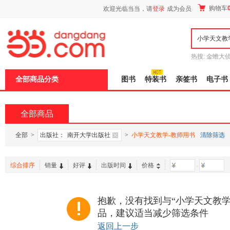
新
购物车
欢迎光临当当，请
登录
成为会员
窗
口
打
开
无
障
热搜:
金蟾大
碍
边带走
耶路
说
全部商品分类
图书
特装书
亲签书
电子书
明
页
面,
按
全部商品
Ctrl
加
波
全部
>
出版社：
南开大学出版社
>
小学天文教学-教师用书
清除筛选
浪
键
打
综合排序
销量
好评
出版时间
价格
-
开
导
盲
模
抱歉，没有找到与“小学天文教学
式
品，建议适当减少筛选条件
返回上一步