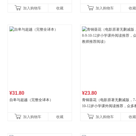
妈育婴母婴喂养怀孕胎教孕产孕期保
加入购物车
收藏
加入购物车
收藏
健养生百科读物当
¥31.80
¥23.80
自卑与超越（完整全译本）
青铜葵花（电影原著无删减版，7-8
10-12岁小学课外阅读推荐，众多
推荐阅读）
加入购物车
收藏
加入购物车
收藏