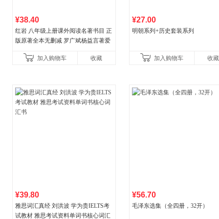
¥38.40
¥27.00
红岩 八年级上册课外阅读名著书目 正
明朝系列+历史套装系列
版原著全本无删减 罗广斌杨益言著爱
国主义红色经典书籍初中生课外书中
加入购物车
收藏
加入购物车
收藏
国青年出版社
¥39.80
¥56.70
雅思词汇真经 刘洪波 学为贵IELTS考
毛泽东选集（全四册，32开）
试教材 雅思考试资料单词书核心词汇