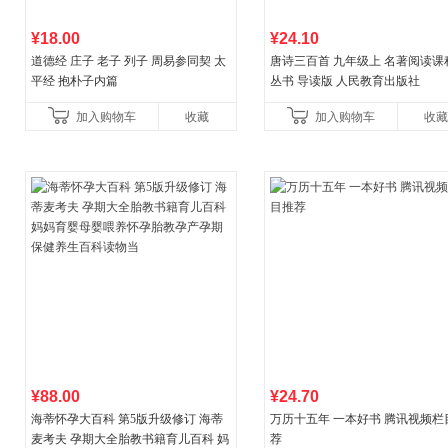
¥18.00
¥24.10
道德经 庄子 老子 列子 周易参同契 太
唐诗三百首 九年级上 名著阅读课
平经 抱朴子内篇
丛书 导读版 人民教育出版社
加入购物车
收藏
加入购物车
收藏
¥88.00
¥24.70
海蒂怀孕大百科 第5版升级修订 海蒂
万历十五年 一本好书 腾讯视频栏
麦考夫 孕期大全胎教书籍育儿百科 妈
荐