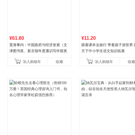
¥61.80
¥11.20
置身事内：中国政府与经济发展（文
跟着课本去旅行 带着孩子游世界 
津图书奖、新京报年度通识写作获奖
天下中小学生语文知识拓展
作品，罗永浩、罗振宇、何帆、刘格
加入购物车
收藏
加入购物车
收藏
菘、张军、周黎安、王烁联