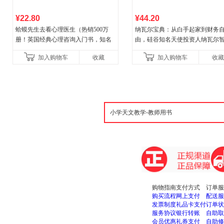
¥22.80
¥44.20
蛤蟆先生去看心理医生（热销500万
纳瓦尔宝典：从白手起家到财务
册！英国经典心理咨询入门书，知名
由，硅谷知名天使投资人纳瓦尔
心理学家李松蔚强烈推荐）
箴言录
加入购物车
收藏
加入购物车
收藏
购物指南
支付方式
订单服
购买流程
网上支付
配送服
发票制度
礼品卡支付
订单状
服务协议
银行转账
自助取
会员优惠
礼券支付
自助修