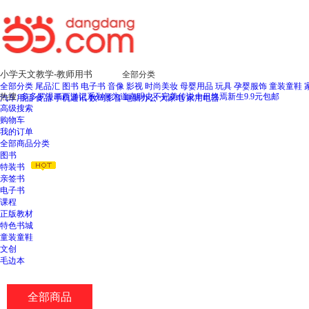
全部分类
全部分类
尾品汇
图书
电子书
音像
影视
时尚美妆
母婴用品
玩具
孕婴服饰
童装童鞋
热搜:
多多罗漫画西游记系列
何为道
南明史
不完美传说
十日终焉新生
9.9元包邮
汽车用品
食品
手机通讯
数码影音
电脑办公
大家电
家用电器
高级搜索
购物车
我的订单
全部商品分类
图书
特装书
亲签书
电子书
课程
正版教材
特色书城
童装童鞋
文创
毛边本
全部商品