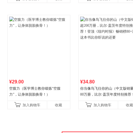
《财富》重磅推荐！知名金
¥29.00
¥34.80
空腹力（医学博士教你锻炼“空腹
你当像鸟飞往你的山（中文版销量
力”，让身体脱胎换骨！）
00万册，比尔·盖茨年度特别推荐
顶《纽约时报》畅销榜80+周，这
加入购物车
收藏
加入购物车
收藏
比你听说的还要