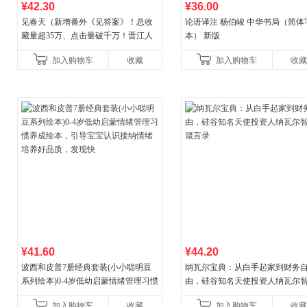
¥42.30
¥36.00
见春天（新增番外《见答案》！总收
论语译注 杨伯峻 中华书局（简体
藏量超35万、点击量破千万！晋江人
本） 新版
气作者 纵虎嗅花 催泪之作！）
加入购物车
收藏
加入购物车
收藏
¥41.60
¥44.20
波西和皮普7册经典套装(小小聪明豆
纳瓦尔宝典：从白手起家到财务
系列绘本)0-4岁低幼启蒙情绪管理习惯
由，硅谷知名天使投资人纳瓦尔
养成绘本，引导宝宝认识接纳情绪培
箴言录
加入购物车
收藏
加入购物车
收藏