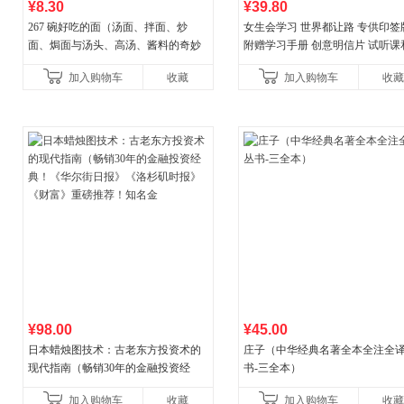
¥8.30
¥39.80
267 碗好吃的面（汤面、拌面、炒
女生会学习 世界都让路 专供印签
面、焗面与汤头、高汤、酱料的奇妙
附赠学习手册 创意明信片 试听课
组合，让你打开味蕾，感受面条的美
料包
加入购物车
收藏
加入购物车
收藏
妙滋味！令人无法抗拒的
¥98.00
¥45.00
日本蜡烛图技术：古老东方投资术的
庄子（中华经典名著全本全注全
现代指南（畅销30年的金融投资经
书-三全本）
典！《华尔街日报》《洛杉矶时报》
加入购物车
收藏
加入购物车
收藏