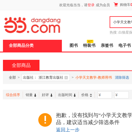
新
购物车
欢迎光临当当，请
登录
成为会员
窗
口
打
开
无
障
热搜:
白狼星
碍
师3
重建秦
说
全部商品分类
图书
特装书
亲签书
电子书
明
页
面,
按
全部商品
Ctrl
加
波
全部
>
出版社：
浙江教育出版社
>
小学天文教学-教师用书
清除筛选
浪
键
打
综合排序
销量
好评
出版时间
价格
-
开
导
盲
模
抱歉，没有找到与“小学天文教学
式
品，建议适当减少筛选条件
返回上一步