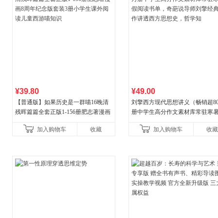
¥39.80
¥49.00
【普通版】如果历史是一群喵16晚清
刘擎西方现代思想讲义（畅销超8
残晖篇篇全套正版1-156册肥志著漫画
册中学生高分作文素材库常驻寒
8周年纪念版套装3册小学生课外阅读
阅读书单，奇葩说导师刘擎经典
加入购物车
收藏
加入购物车
收藏
儿童西游喵知识
讲透西方思想史，哲学知