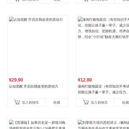
养好品质，发现快
¥29.90
¥12.80
认知觉醒 开启自我改变的原动力
漫画打败拖延症（有些知识不考
但能让孩子赢一辈子。减少压力
强自信、把握机遇、培养自律，
加入购物车
收藏
加入购物车
收藏
合“小行动”触发大脑行动开