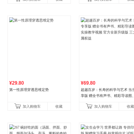
儿童西游喵知识
讲透西方思想史，哲学知
¥29.80
¥69.80
第一性原理穿透思维定势
超越百岁：长寿的科学与艺术 当
享版 赠全书有声书、精彩导读图
操教学视频 官方全新升级版 三大
加入购物车
收藏
加入购物车
收藏
权益