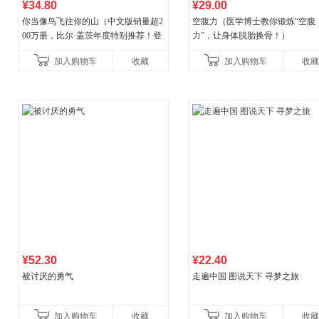
¥34.80
¥29.00
你当像鸟飞往你的山（中文版销量超2
空腹力（医学博士教你锻炼“空腹
00万册，比尔·盖茨年度特别推荐！登
力”，让身体脱胎换骨！）
顶《纽约时报》畅销榜80+周，这本书
加入购物车
收藏
加入购物车
收藏
比你听说的还要
¥52.30
¥22.40
被讨厌的勇气
走遍中国 图说天下 寻梦之旅
加入购物车
收藏
加入购物车
收藏