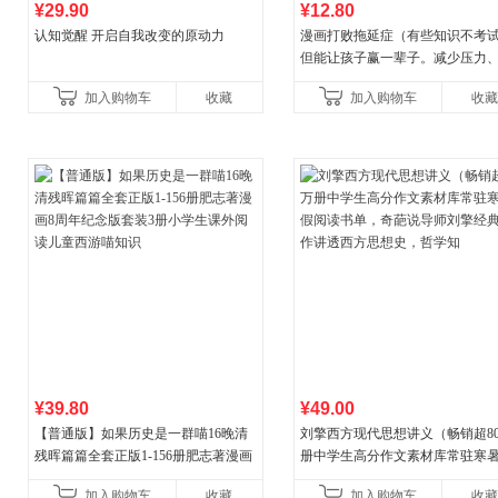
¥29.90
¥12.80
认知觉醒 开启自我改变的原动力
漫画打败拖延症（有些知识不考
但能让孩子赢一辈子。减少压力
强自信、把握机遇、培养自律，
加入购物车
收藏
加入购物车
收藏
合“小行动”触发大脑行动开
¥39.80
¥49.00
【普通版】如果历史是一群喵16晚清
刘擎西方现代思想讲义（畅销超8
残晖篇篇全套正版1-156册肥志著漫画
册中学生高分作文素材库常驻寒
8周年纪念版套装3册小学生课外阅读
阅读书单，奇葩说导师刘擎经典
加入购物车
收藏
加入购物车
收藏