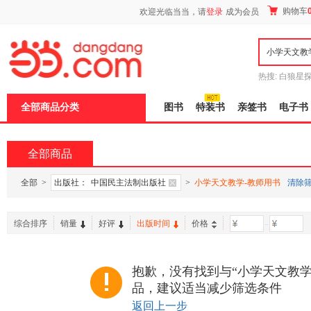
新
购物车
欢迎光临当当，请
登录
成为会员
窗
口
打
开
无
障
热搜:
白狼星
碍
师3
重建秦
说
全部商品分类
图书
特装书
亲签书
电子书
明
页
面,
按
全部商品
Ctrl
加
波
全部
>
出版社：
中国民主法制出版社
>
小学天文教学-教师用书
清除
浪
键
打
综合排序
销量
好评
出版时间
价格
-
开
导
盲
模
抱歉，没有找到与“小学天文教学
式
品，建议适当减少筛选条件
返回上一步