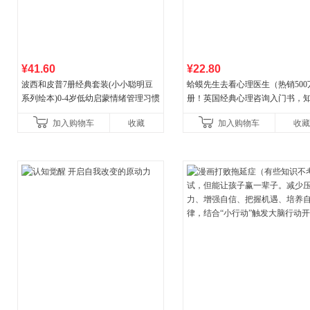
¥41.60
¥22.80
波西和皮普7册经典套装(小小聪明豆
蛤蟆先生去看心理医生（热销500
系列绘本)0-4岁低幼启蒙情绪管理习惯
册！英国经典心理咨询入门书，
养成绘本，引导宝宝认识接纳情绪培
心理学家李松蔚强烈推荐）
加入购物车
收藏
加入购物车
收藏
养好品质，发现快