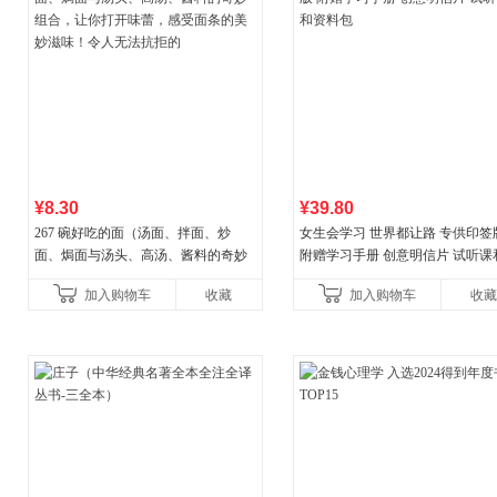
¥8.30
¥39.80
267 碗好吃的面（汤面、拌面、炒
女生会学习 世界都让路 专供印签
面、焗面与汤头、高汤、酱料的奇妙
附赠学习手册 创意明信片 试听课
组合，让你打开味蕾，感受面条的美
料包
加入购物车
收藏
加入购物车
收藏
妙滋味！令人无法抗拒的