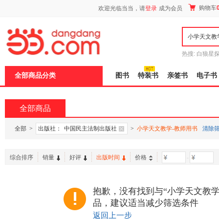
新
购物车
欢迎光临当当，请
登录
成为会员
窗
口
打
开
无
障
热搜:
白狼星
碍
师3
重建秦
说
全部商品分类
图书
特装书
亲签书
电子书
明
页
面,
按
全部商品
Ctrl
加
波
全部
>
出版社：
中国民主法制出版社
>
小学天文教学-教师用书
清除
浪
键
打
综合排序
销量
好评
出版时间
价格
-
开
导
盲
模
抱歉，没有找到与“小学天文教学
式
品，建议适当减少筛选条件
返回上一步