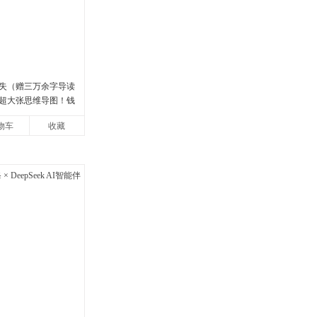
失（赠三万余字导读
超大张思维导图！钱
77年原版授权，岳麓
物车
收藏
中学生