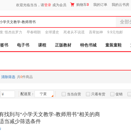
购物车
0
我的订单
我的云书房
欢迎光临当当，请
登录
成为会员
全部
全部分
搜:
怪杰佐罗力
早春晴朗
全球通史
死者从不说谎
吾辈如神
9.9元包邮
尾品汇
图书
签书
电子书
课程
正版教材
特色书城
童装童鞋
电子书
音像
影视
时尚美
清除筛选
共
0
件商品
母婴用
玩具
配送至：
宁夏
孕婴服
当当自营
只看有货
促销
童装童
特卖
预售
入驻商家
家居日
有找到与“小学天文教学-教师用书”相关的商
家具装
适当减少筛选条件
服装
步
鞋