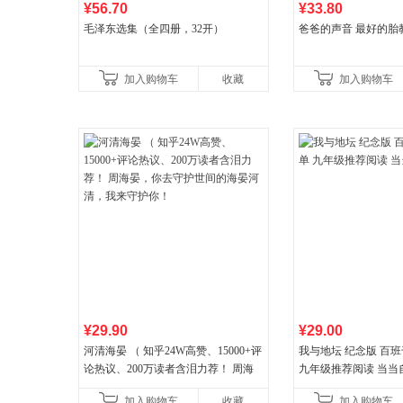
¥56.70
¥33.80
毛泽东选集（全四册，32开）
爸爸的声音 最好的胎
加入购物车
收藏
加入购物车
¥29.90
¥29.00
河清海晏 （ 知乎24W高赞、15000+评
我与地坛 纪念版 百
论热议、200万读者含泪力荐！ 周海
九年级推荐阅读 当当
晏，你去守护世间的海晏河清，我来
加入购物车
收藏
加入购物车