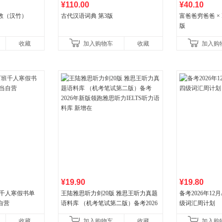
¥110.00
¥40.10
教（汉竹）
古代汉语词典 第3版
富爸爸穷爸爸 × D
版
收藏
加入购物车
收藏
加入购
¥19.90
¥19.80
班千人寒假书单
王陆雅思听力剑20版 雅思王听力真题
备考2026年1
自营
语料库 （机考笔试第二版）备考2026
级词汇周计划
年新版领跑雅思听力IELTS听力语料库
收藏
加入购物车
收藏
加入购