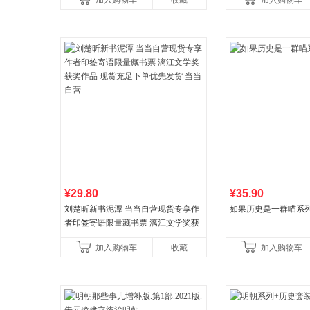
加入购物车
收藏
加入购物车
养好品质，发现快
比你听说的还要
¥29.80
¥35.90
刘楚昕新书泥潭 当当自营现货专享作
如果历史是一群喵系
者印签寄语限量藏书票 漓江文学奖获
奖作品 现货充足下单优先发货 当当自
加入购物车
收藏
加入购物车
营