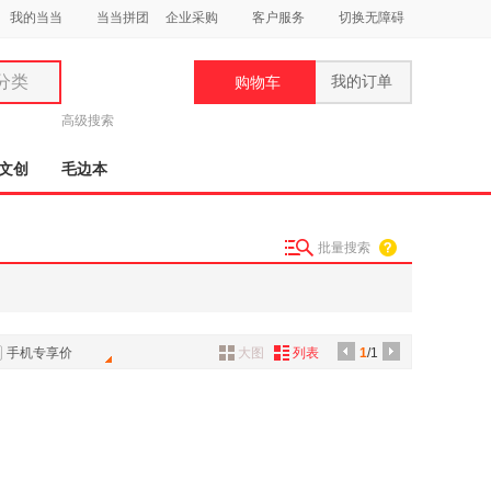
我的当当
当当拼团
企业采购
客户服务
切换无障碍
分类
我的订单
购物车
类
高级搜索
文创
毛边本
批量搜索
妆
品
饰
手机专享价
大图
列表
1
/1
鞋
用
饰