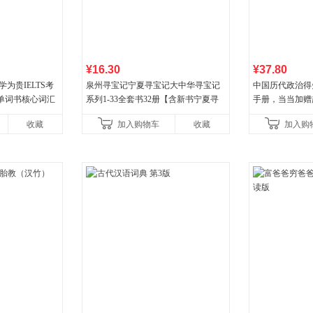
¥16.30
¥37.80
为贵IELTS考
泉州寻宝记宁夏寻宝记大中华寻宝记
中国历代政治得
单词书核心词汇
系列1-33全套书32册【含新书宁夏寻
手册，当当加赠
宝记】当当自营正版6-12岁新疆海南
穆经典名著，19
收藏
加入购物车
收藏
加入购
广东福建河北黑
书社最新修订！