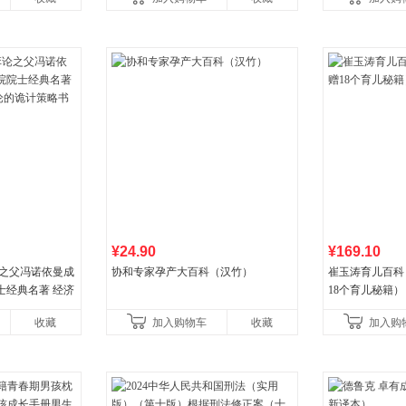
新增在
¥24.90
¥169.10
论之父冯诺依曼成
协和专家孕产大百科（汉竹）
崔玉涛育儿百科
士经典名著 经济
18个育儿秘籍）
诡计策略书籍
收藏
加入购物车
收藏
加入购