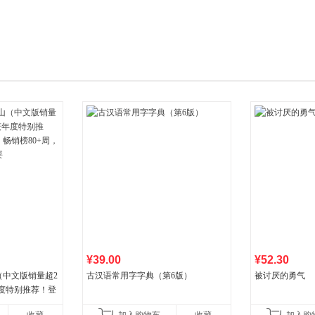
箱包皮
手表饰
运动户
汽车用
食品
手机通
数码影
电脑办
大家电
家用电
¥39.00
¥52.30
（中文版销量超2
古汉语常用字字典（第6版）
被讨厌的勇气
年度特别推荐！登
80+周，这本书