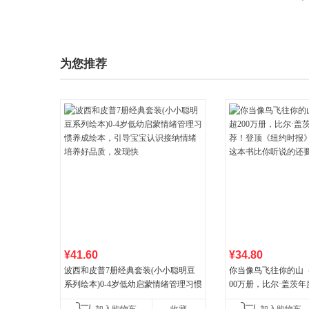
为您推荐
¥41.60
¥34.80
波西和皮普7册经典套装(小小聪明豆
你当像鸟飞往你的山
系列绘本)0-4岁低幼启蒙情绪管理习惯
00万册，比尔·盖茨
养成绘本，引导宝宝认识接纳情绪培
顶《纽约时报》畅销榜