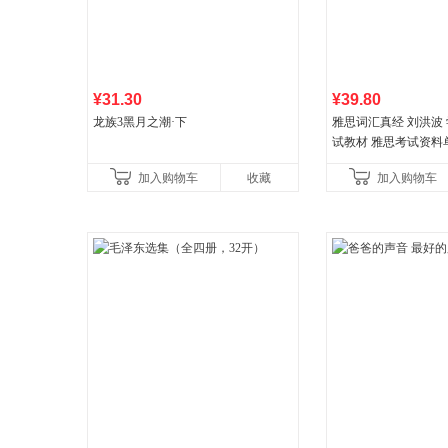
¥31.30
¥39.80
龙族3黑月之潮·下
雅思词汇真经 刘洪波 学
试教材 雅思考试资料
书
加入购物车
收藏
加入购物车