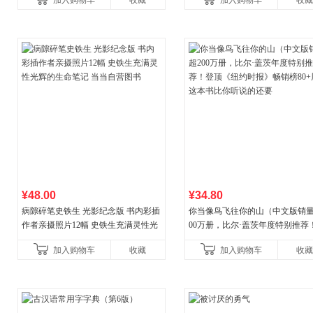
加入购物车
收藏
加入购物车
收藏
养好品质，发现快
¥48.00
¥34.80
病隙碎笔史铁生 光影纪念版 书内彩插
你当像鸟飞往你的山（中文版销量
作者亲摄照片12幅 史铁生充满灵性光
00万册，比尔·盖茨年度特别推荐
辉的生命笔记 当当自营图书
顶《纽约时报》畅销榜80+周，这
加入购物车
收藏
加入购物车
收藏
比你听说的还要