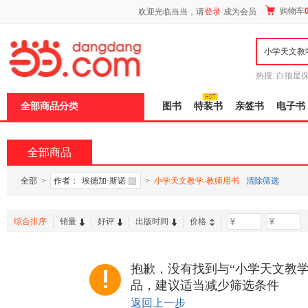
新
购物车
欢迎光临当当，请
登录
成为会员
窗
口
打
开
无
障
热搜:
白狼星
碍
师3
重建秦
说
全部商品分类
图书
特装书
亲签书
电子书
明
页
面,
按
全部商品
Ctrl
加
波
全部
>
作者：
埃德加·斯诺
>
小学天文教学-教师用书
清除筛选
浪
键
打
综合排序
销量
好评
出版时间
价格
-
开
导
盲
模
抱歉，没有找到与“小学天文教学
式
品，建议适当减少筛选条件
返回上一步