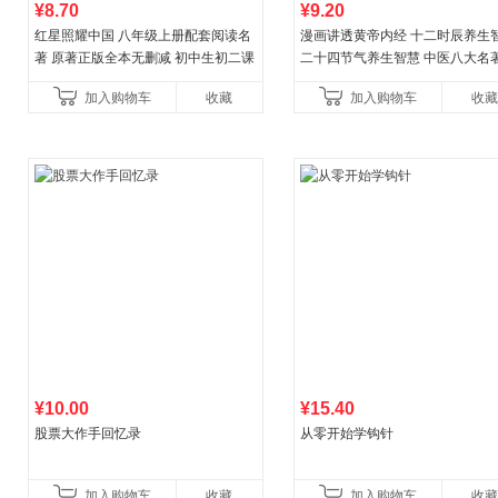
¥8.70
¥9.20
红星照耀中国 八年级上册配套阅读名
漫画讲透黄帝内经 十二时辰养生
著 原著正版全本无删减 初中生初二课
二十四节气养生智慧 中医八大名
外阅读
一养生图解 皇帝内经漫画版原版
加入购物车
收藏
加入购物车
收藏
¥10.00
¥15.40
股票大作手回忆录
从零开始学钩针
加入购物车
收藏
加入购物车
收藏