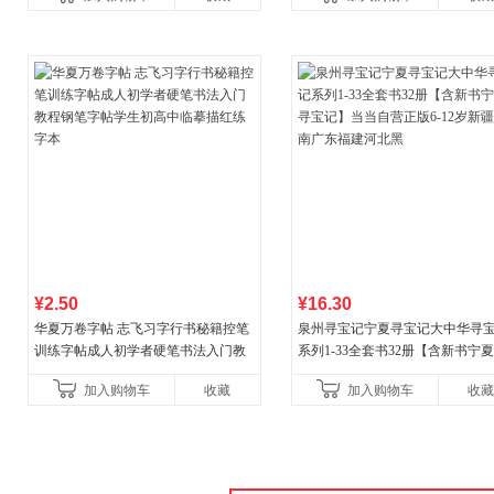
¥2.50
¥16.30
华夏万卷字帖 志飞习字行书秘籍控笔
泉州寻宝记宁夏寻宝记大中华寻
训练字帖成人初学者硬笔书法入门教
系列1-33全套书32册【含新书宁
程钢笔字帖学生初高中临摹描红练字
宝记】当当自营正版6-12岁新疆
加入购物车
收藏
加入购物车
收藏
本
广东福建河北黑