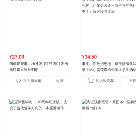
¥27.00
¥34.50
明朝那些事儿增补版.第1部.2021版.朱
事实（用数据思考，避免情绪化
元璋建立统治明朝
策！比尔盖茨送给全美大学生的
礼物！比尔盖茨逢人就推荐的热
加入购物车
收藏
加入购物车
收藏
书！）读客经管文库