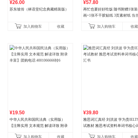
¥26.00
¥57.80
苏东坡传（林语堂纪念典藏精装版）
再忙也要好好吃饭 随书附赠1张装
画+1张不干胶贴纸 3页素材纸 当
量专享
加入购物车
收藏
加入购物车
收藏
¥19.50
¥39.80
中华人民共和国民法典（实用版）
雅思词汇真经 刘洪波 学为贵IELT
【注释实用 文本规范 解读详致 附录
试教材 雅思考试资料单词书核心
丰富】团购电话:4001066666转6
书
加入购物车
收藏
加入购物车
收藏