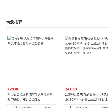
为您推荐
¥29.00
¥41.60
我与地坛 纪念版 百班千人寒假书单
波西和皮普7册经典套装(小小聪
九年级推荐阅读 当当自营
系列绘本)0-4岁低幼启蒙情绪管
养成绘本，引导宝宝认识接纳情