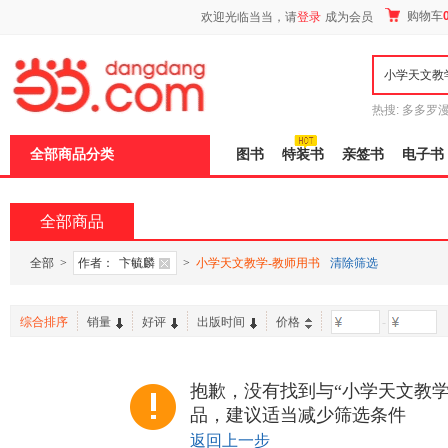
新
购物车
欢迎光临当当，请
登录
成为会员
窗
口
打
开
无
障
热搜:
多多罗
碍
传说
十日终
说
全部商品分类
图书
特装书
亲签书
电子书
明
页
面,
按
全部商品
Ctrl
加
波
全部
>
作者：
卞毓麟
>
小学天文教学-教师用书
清除筛选
浪
键
打
综合排序
销量
好评
出版时间
价格
-
开
导
盲
模
抱歉，没有找到与“小学天文教学
式
品，建议适当减少筛选条件
返回上一步