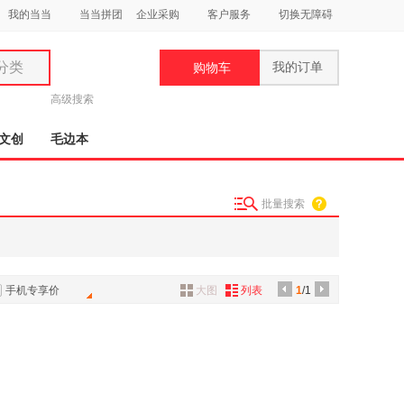
我的当当
当当拼团
企业采购
客户服务
切换无障碍
分类
我的订单
购物车
类
高级搜索
文创
毛边本
批量搜索
妆
品
饰
手机专享价
大图
列表
1
/1
鞋
用
饰