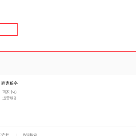
具
品
外
品
讯
音
公
器
商家服务
商家中心
运营服务
识产权
|
热词搜索