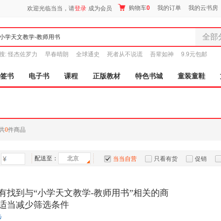
购物车
0
我的订单
我的云书房
欢迎光临当当，请
登录
成为会员
全部
全部分
搜:
怪杰佐罗力
早春晴朗
全球通史
死者从不说谎
吾辈如神
9.9元包邮
尾品汇
图书
签书
电子书
课程
正版教材
特色书城
童装童鞋
电子书
音像
影视
时尚美
共
0
件商品
母婴用
玩具
配送至：
北京
孕婴服
当当自营
只看有货
促销
童装童
特卖
预售
入驻商家
家居日
有找到与“小学天文教学-教师用书”相关的商
家具装
适当减少筛选条件
服装
步
鞋