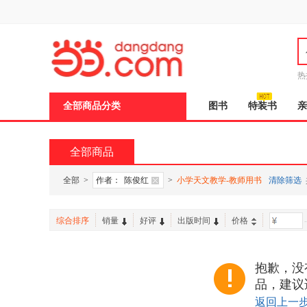
新
窗
口
打
开
无
障
热
碍
说
全部商品分类
图书
特装书
亲
明
页
面,
按
全部商品
Ctrl
加
波
全部
>
作者：
陈俊红
>
小学天文教学-教师用书
清除筛选
浪
键
打
综合排序
销量
好评
出版时间
价格
-
开
导
盲
模
抱歉，没
式
品，建议
返回上一