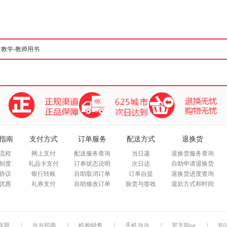
箱包皮
手表饰
运动户
汽车用
食品
手机通
数码影
电脑办
大家电
家用电
指南
支付方式
订单服务
配送方式
退换货
流程
网上支付
配送服务查询
当日递
退换货服务查询
制度
礼品卡支付
订单状态说明
次日达
自助申请退换货
协议
银行转账
自助取消订单
订单自提
退换货进度查询
优惠
礼券支付
自助修改订单
验货与签收
退款方式和时间
联盟
|
当当招商
|
机构销售
|
手机当当
|
官方Blog
|
知