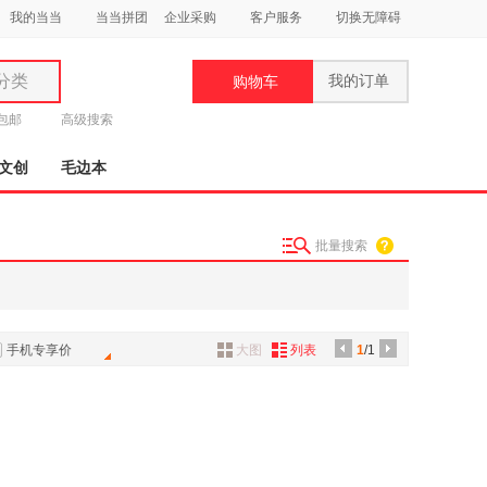
我的当当
当当拼团
企业采购
客户服务
切换无障碍
分类
我的订单
购物车
类
元包邮
高级搜索
文创
毛边本
批量搜索
妆
品
饰
手机专享价
大图
列表
1
/1
鞋
用
饰