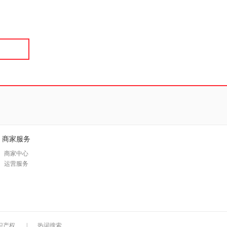
具
品
外
品
讯
音
公
器
商家服务
商家中心
运营服务
识产权
|
热词搜索