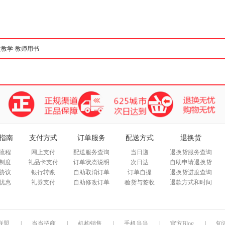
箱包皮
手表饰
运动户
汽车用
食品
手机通
数码影
电脑办
大家电
家用电
指南
支付方式
订单服务
配送方式
退换货
流程
网上支付
配送服务查询
当日递
退换货服务查询
制度
礼品卡支付
订单状态说明
次日达
自助申请退换货
协议
银行转账
自助取消订单
订单自提
退换货进度查询
优惠
礼券支付
自助修改订单
验货与签收
退款方式和时间
联盟
|
当当招商
|
机构销售
|
手机当当
|
官方Blog
|
知