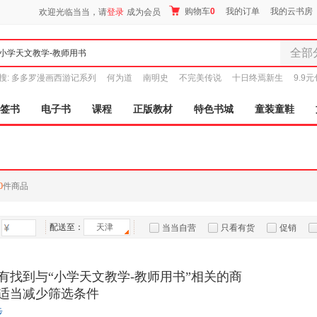
购物车
0
我的订单
我的云书房
欢迎光临当当，请
登录
成为会员
全部
全部分
搜:
多多罗漫画西游记系列
何为道
南明史
不完美传说
十日终焉新生
9.9
尾品汇
图书
签书
电子书
课程
正版教材
特色书城
童装童鞋
电子书
音像
影视
时尚美
0
件商品
母婴用
玩具
配送至：
天津
孕婴服
当当自营
只看有货
促销
童装童
特卖
预售
入驻商家
家居日
有找到与“小学天文教学-教师用书”相关的商
家具装
适当减少筛选条件
服装
步
鞋