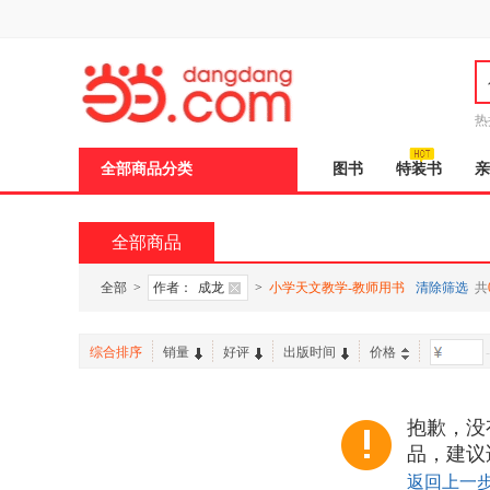
新
窗
口
打
开
无
障
热
碍
说
全部商品分类
图书
特装书
亲
明
页
面,
按
全部商品
Ctrl
加
波
全部
>
作者：
成龙
>
小学天文教学-教师用书
清除筛选
共
浪
键
打
综合排序
销量
好评
出版时间
价格
-
开
导
盲
模
抱歉，没
式
品，建议
返回上一