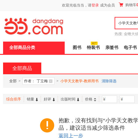
新
购物车
欢迎光临当当，请
登录
成为会员
窗
口
打
开
无
障
热搜:
金蟾大
碍
边带走
耶路
说
全部商品分类
图书
特装书
亲签书
电子书
明
页
面,
按
全部商品
Ctrl
加
波
全部
>
作者：
丁立梅
>
小学天文教学-教师用书
清除筛选
浪
键
打
综合排序
销量
好评
出版时间
价格
-
开
导
盲
模
抱歉，没有找到与“小学天文教学
式
品，建议适当减少筛选条件
返回上一步