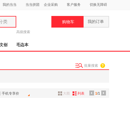
我的当当
当当拼团
企业采购
客户服务
切换无障碍
分类
我的订单
购物车
类
高级搜索
文创
毛边本
批量搜索
妆
品
饰
手机专享价
大图
列表
1
/1
鞋
用
饰