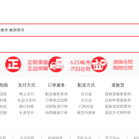
箱包皮
手表饰
运动户
汽车用
食品
手机通
数码影
电脑办
大家电
家用电
指南
支付方式
订单服务
配送方式
退换货
流程
网上支付
配送服务查询
当日递
退换货服务查询
制度
礼品卡支付
订单状态说明
次日达
自助申请退换货
协议
银行转账
自助取消订单
订单自提
退换货进度查询
优惠
礼券支付
自助修改订单
验货与签收
退款方式和时间
联盟
|
当当招商
|
机构销售
|
手机当当
|
官方Blog
|
知