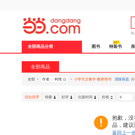
新
窗
口
打
开
无
障
热
碍
说
全部商品分类
图书
特装书
亲
明
页
面,
按
全部商品
Ctrl
加
波
全部
>
作者：
柯维
>
小学天文教学-教师用书
清除筛选
共
浪
键
打
综合排序
销量
好评
出版时间
价格
-
开
导
盲
模
抱歉，没
式
品，建议
返回上一