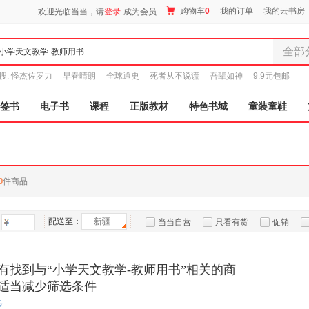
购物车
0
我的订单
我的云书房
欢迎光临当当，请
登录
成为会员
全部
全部分
搜:
怪杰佐罗力
早春晴朗
全球通史
死者从不说谎
吾辈如神
9.9元包邮
尾品汇
图书
签书
电子书
课程
正版教材
特色书城
童装童鞋
电子书
音像
影视
时尚美
0
件商品
母婴用
玩具
配送至：
新疆
孕婴服
当当自营
只看有货
促销
童装童
特卖
预售
入驻商家
家居日
有找到与“小学天文教学-教师用书”相关的商
家具装
适当减少筛选条件
服装
步
鞋