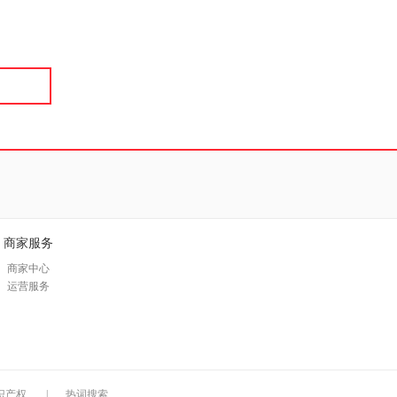
具
品
外
品
讯
音
公
器
商家服务
商家中心
运营服务
识产权
|
热词搜索