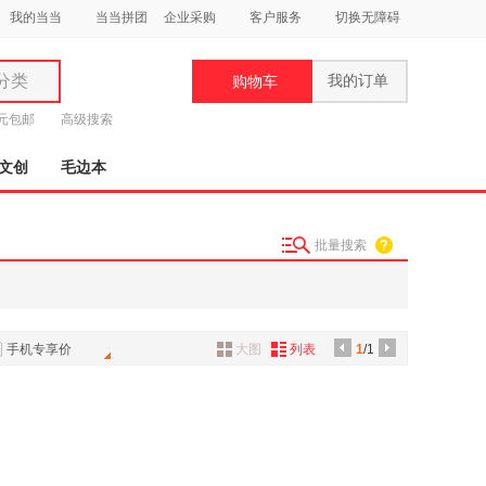
我的当当
当当拼团
企业采购
客户服务
切换无障碍
分类
我的订单
购物车
类
9元包邮
高级搜索
文创
毛边本
批量搜索
妆
品
饰
手机专享价
大图
列表
1
/1
鞋
用
饰