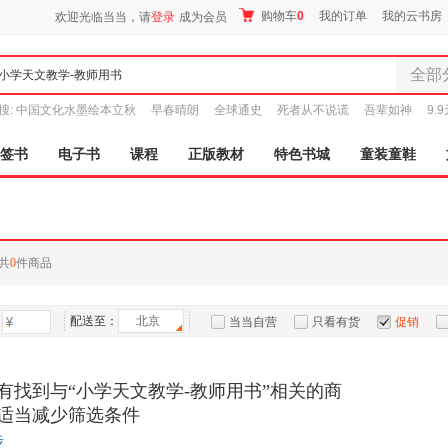
购物车
0
我的订单
我的云书房
欢迎光临当当，请
登录
成为会员
全部
全部分
搜:
中国文化水墨绘本立秋
早春晴朗
全球通史
死者从不说谎
吾辈如神
9.
尾品汇
图书
签书
电子书
课程
正版教材
特色书城
童装童鞋
电子书
音像
影视
时尚美
共
0
件商品
母婴用
玩具
配送至：
北京
孕婴服
当当自营
只看有货
促销
童装童
特卖
预售
入驻商家
家居日
有找到与“小学天文教学-教师用书”相关的商
家具装
适当减少筛选条件
服装
步
鞋