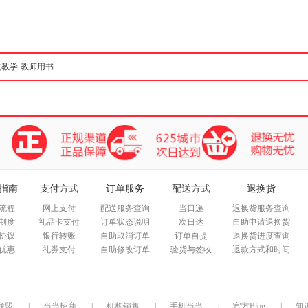
箱包皮
手表饰
运动户
汽车用
食品
手机通
数码影
电脑办
大家电
家用电
指南
支付方式
订单服务
配送方式
退换货
流程
网上支付
配送服务查询
当日递
退换货服务查询
制度
礼品卡支付
订单状态说明
次日达
自助申请退换货
协议
银行转账
自助取消订单
订单自提
退换货进度查询
优惠
礼券支付
自助修改订单
验货与签收
退款方式和时间
联盟
|
当当招商
|
机构销售
|
手机当当
|
官方Blog
|
知