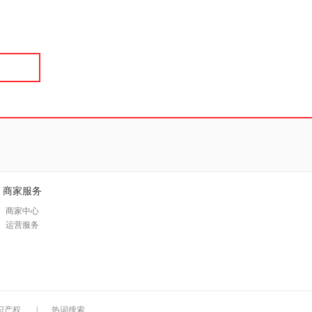
具
品
外
品
讯
音
公
器
商家服务
商家中心
运营服务
识产权
|
热词搜索