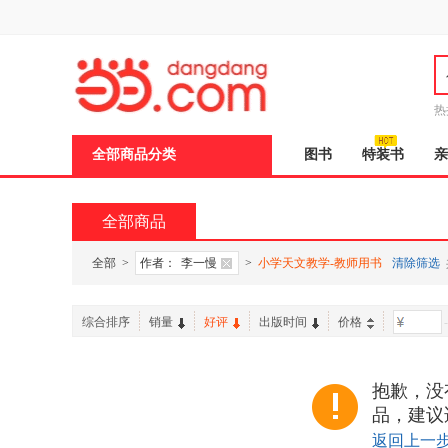
新
窗
口
打
开
无
障
热
碍
说
全部商品分类
图书
特装书
亲
明
页
面,
按
全部商品
Ctrl
加
波
全部
>
作者：
李一慢
>
小学天文教学-教师用书
清除筛选
浪
键
打
综合排序
销量
好评
出版时间
价格
-
开
导
盲
模
抱歉，没
式
品，建议
返回上一