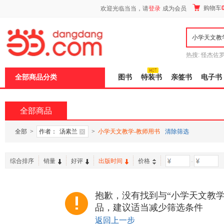
新
购物车
欢迎光临当当，请
登录
成为会员
窗
口
打
开
无
障
热搜:
怪杰佐
碍
谎
吾辈如神
说
全部商品分类
图书
特装书
亲签书
电子书
明
页
面,
按
全部商品
Ctrl
加
波
全部
>
作者：
汤素兰
>
小学天文教学-教师用书
清除筛选
浪
键
打
综合排序
销量
好评
出版时间
价格
-
开
导
盲
模
抱歉，没有找到与“小学天文教学
式
品，建议适当减少筛选条件
返回上一步