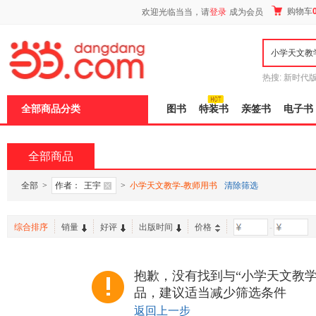
新
购物车
欢迎光临当当，请
登录
成为会员
窗
口
打
开
无
障
热搜:
新时代
碍
有兽焉全集
说
全部商品分类
图书
特装书
亲签书
电子书
明
页
面,
按
全部商品
Ctrl
加
波
全部
>
作者：
王宇
>
小学天文教学-教师用书
清除筛选
浪
键
打
综合排序
销量
好评
出版时间
价格
-
开
导
盲
模
抱歉，没有找到与“小学天文教学
式
品，建议适当减少筛选条件
返回上一步